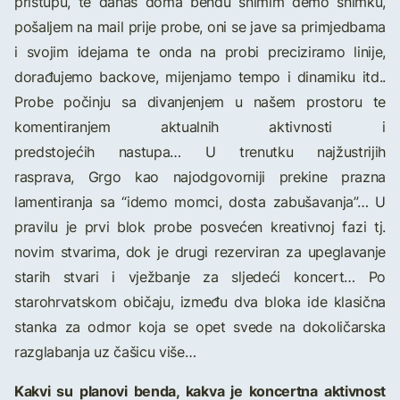
pristupu, te danas doma bendu snimim demo snimku,
pošaljem na mail prije probe, oni se jave sa primjedbama
i svojim idejama te onda na probi preciziramo linije,
dorađujemo backove, mijenjamo tempo i dinamiku itd..
Probe počinju sa divanjenjem u našem prostoru te
komentiranjem aktualnih aktivnosti i
predstojećih nastupa… U trenutku najžustrijih
rasprava, Grgo kao najodgovorniji prekine prazna
lamentiranja sa “idemo momci, dosta zabušavanja”… U
pravilu je prvi blok probe posvećen kreativnoj fazi tj.
novim stvarima, dok je drugi rezerviran za upeglavanje
starih stvari i vježbanje za sljedeći koncert… Po
starohrvatskom običaju, između dva bloka ide klasična
stanka za odmor koja se opet svede na dokoličarska
razglabanja uz čašicu više…
Kakvi su planovi benda, kakva je koncertna aktivnost