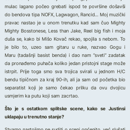
mulac lagano počeo grebati ispod te površine došavši
do bendova tipa NOFX, Lagwagon, Rancid… Moj muzički
pravac nastao je u onom trenutku kad sam čuo Mighty
Mighty Bosstonese, Less than Jake, Reel big fish i moja
duša se, kako bi Mišo Kovač rekao, spojila s nebom. To
je bilo to, uzeo sam gitaru u ruke, nazvao Gogu i
Maru (tadašnji basist benda) i dao nam “sveti” zadatak
da pronađemo puhača koliko jedan pristojni stage može
istrpit. Prije toga smo sva trojica svirali u jednom H/C
bendu tipičnom za kraj 90-ih, ali ja sam od početka bio
separatist koji je samo čekao prilku da ovu dvojicu
usmjerim ka putu koji sam zacrtao.
Što je s ostatkom splitske scene, kako se Justinsi
uklapaju u trenutno stanje?
Stvarno nastojimo ne suditi o sceni općenito, već slušati