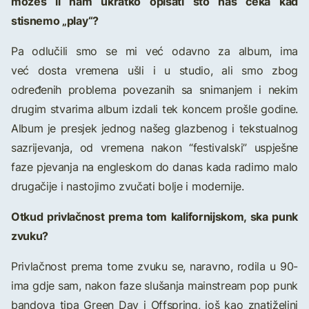
možeš li nam ukratko opisati što nas čeka kad
stisnemo „play“?
Pa odlučili smo se mi već odavno za album, ima
već dosta vremena ušli i u studio, ali smo zbog
određenih problema povezanih sa snimanjem i nekim
drugim stvarima album izdali tek koncem prošle godine.
Album je presjek jednog našeg glazbenog i tekstualnog
sazrijevanja, od vremena nakon “festivalski” uspješne
faze pjevanja na engleskom do danas kada radimo malo
drugačije i nastojimo zvučati bolje i modernije.
Otkud privlačnost prema tom kalifornijskom, ska punk
zvuku?
Privlačnost prema tome zvuku se, naravno, rodila u 90-
ima gdje sam, nakon faze slušanja mainstream pop punk
bandova tipa Green Day i Offspring, još kao znatiželjni