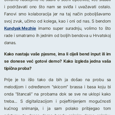
i podržavati ono što nam se sviđa i uvažavati ostalo.
Fanovi smo kolaboracija jer na taj način poboljšavamo
svoj zvuk, učimo od kolega, kao i oni od nas. S bendom
Kundyak Mezhie
imamo super suradnju, volimo to što
rade i smatramo ih jednim od boljih bendova u Hrvatskoj
danas.
Kako nastaju vaše pjesme, ima li cijeli bend input ili im
se donese već gotovi demo? Kako izgleda jedna vaša
tipična proba?
Prije je to išlo tako da bih ja došao na probu sa
melodijom i određenom “skicom” brassa i basa koju bi
onda “štancali” na probama dok se sve ne uklopi kako
treba… S digitalizacijom i pojeftinjenjem mogućnosti
kućnog snimanja, i ja sam polako pribjegao tom