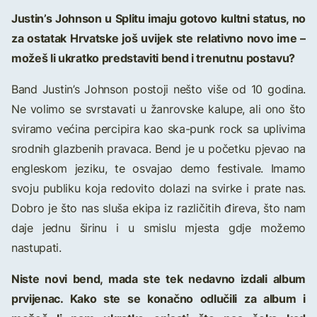
Justin’s Johnson u Splitu imaju gotovo kultni status, no
za ostatak Hrvatske još uvijek ste relativno novo ime –
možeš li ukratko predstaviti bend i trenutnu postavu?
Band Justin’s Johnson postoji nešto više od 10 godina.
Ne volimo se svrstavati u žanrovske kalupe, ali ono što
sviramo većina percipira kao ska-punk rock sa uplivima
srodnih glazbenih pravaca. Bend je u početku pjevao na
engleskom jeziku, te osvajao demo festivale. Imamo
svoju publiku koja redovito dolazi na svirke i prate nas.
Dobro je što nas sluša ekipa iz različitih đireva, što nam
daje jednu širinu i u smislu mjesta gdje možemo
nastupati.
Niste novi bend, mada ste tek nedavno izdali album
prvijenac. Kako ste se konačno odlučili za album i