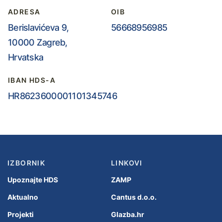
ADRESA
OIB
Berislavićeva 9,
56668956985
10000 Zagreb,
Hrvatska
IBAN HDS-A
HR8623600001101345746
IZBORNIK
LINKOVI
Upoznajte HDS
ZAMP
Aktualno
Cantus d.o.o.
Projekti
Glazba.hr