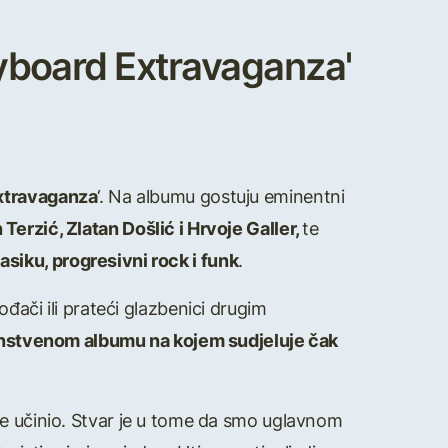
yboard Extravaganza'
xtravaganza
‘. Na albumu gostuju eminentni
 Terzić, Zlatan Došlić i Hrvoje Galler,
te
lasiku, progresivni rock i funk
.
ođači ili prateći glazbenici drugim
instvenom albumu na kojem sudjeluje čak
 nije učinio. Stvar je u tome da smo uglavnom