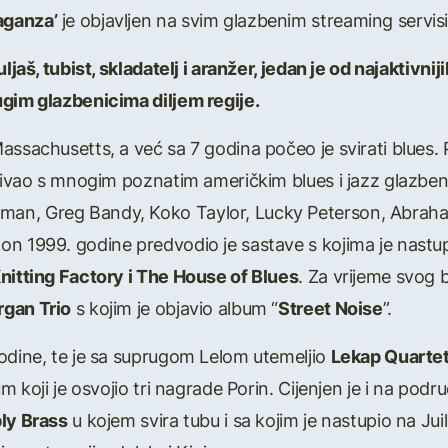
aganza’
je objavljen na svim glazbenim streaming servi
uljaš, tubist, skladatelj i aranžer, jedan je od najaktivn
ugim glazbenicima diljem regije.
assachusetts, a već sa 7 godina počeo je svirati blues.
ađivao s mnogim poznatim američkim blues i jazz glazbe
an, Greg Bandy, Koko Taylor, Lucky Peterson, Abraha
n 1999. godine predvodio je sastave s kojima je nastup
Knitting Factory i The House of Blues
. Za vrijeme svog
rgan Trio
s kojim je objavio album “
Street Noise
”.
odine, te je sa suprugom Lelom utemeljio
Lekap Quarte
m koji je osvojio tri nagrade Porin. Cijenjen je i na podr
ly Brass
u kojem svira tubu i sa kojim je nastupio na Jui