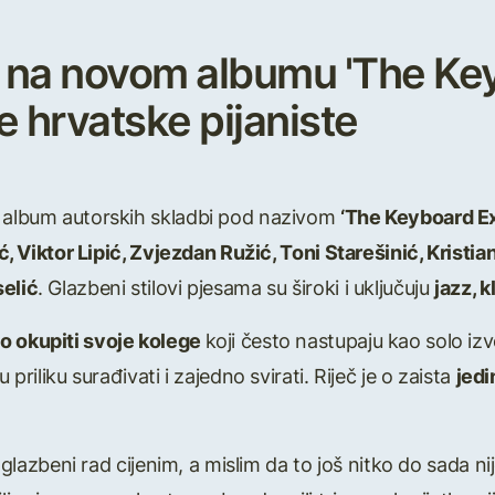
 na novom albumu 'The Ke
e hrvatske pijaniste
i album autorskih skladbi pod nazivom
‘The Keyboard E
, Viktor Lipić, Zvjezdan Ružić, Toni Starešinić, Kristian
elić
. Glazbeni stilovi pjesama su široki i uključuju
jazz, k
o okupiti svoje kolege
koji često nastupaju kao solo izv
 priliku surađivati i zajedno svirati. Riječ je o zaista
jed
iji glazbeni rad cijenim, a mislim da to još nitko do sada