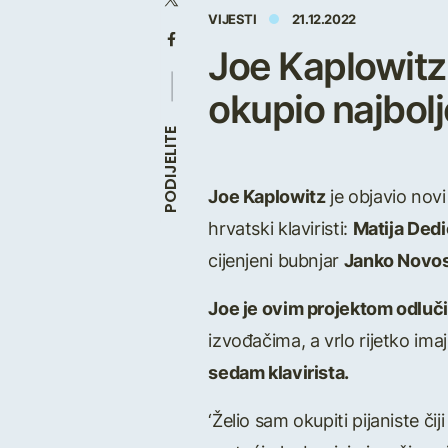
VIJESTI
21.12.2022
Joe Kaplowitz
okupio najbolj
PODIJELITE
Joe Kaplowitz
je objavio nov
hrvatski klaviristi:
Matija Dedić
cijenjeni bubnjar
Janko Novos
Joe je ovim projektom odluči
izvođačima, a vrlo rijetko imaju
sedam klavirista.
‘Želio sam okupiti pijaniste č