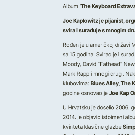
Album
‘The Keyboard Extrav
Joe Kaplowitz je pijanist, org
svira i surađuje s mnogim dr
Rođen je u američkoj državi M
sa 15 godina. Svirao je i sur
Moody, David “Fathead” Newm
Mark Rapp i mnogi drugi. Nako
klubovima:
Blues Alley, The 
godine osnovao je
Joe Kap O
U Hrvatsku je doselio 2006. g
2014. je objavio istoimeni albu
kvinteta klasične glazbe
Simp