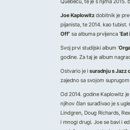
Quebecu, te je s njima 2015. bi
Joe Kaplowitz
dobitnik je pr
pijanista, te 2014. kao tubist
Off
” sa albuma prvijenca
‘Eat 
Svoj prvi studijski album ‘
Orga
godine. Za taj je album nagr
Ostvario je i
suradnju s Jazz
zajedno sa svojom suprugom 
Od 2014. godine Kaplowitz je
njihov član surađivao je s ug
Lindgren, Doug Richards, Rex 
i mnogi drugi. Joe se bavi i 