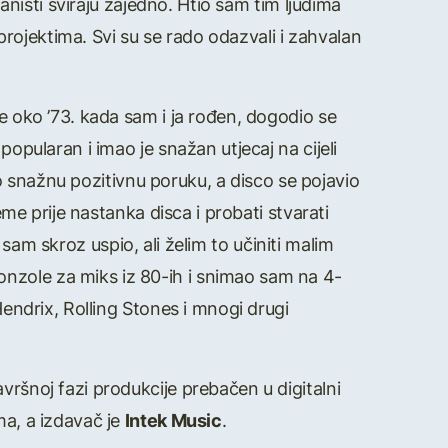
janisti sviraju zajedno. Htio sam tim ljudima
rojektima. Svi su se rado odazvali i zahvalan
je oko ’73. kada sam i ja rođen, dogodio se
popularan i imao je snažan utjecaj na cijeli
mao snažnu pozitivnu poruku, a disco se pojavio
eme prije nastanka disca i probati stvarati
 sam skroz uspio, ali želim to učiniti malim
nzole za miks iz 80-ih i snimao sam na 4-
Hendrix, Rolling Stones i mnogi drugi
završnoj fazi produkcije prebačen u digitalni
ma, a izdavač je
Intek Music
.