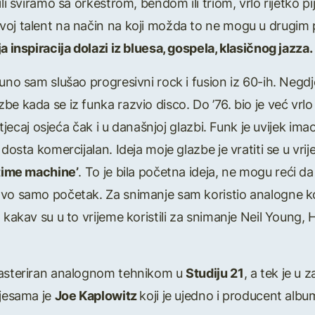
li sviramo sa orkestrom, bendom ili triom, vrlo rijetko pi
oj talent na način na koji možda to ne mogu u drugim p
a inspiracija dolazi iz bluesa, gospela, klasičnog jazza.
puno sam slušao progresivni rock i fusion iz 60-ih. Negd
e kada se iz funka razvio disco. Do ’76. bio je već vrlo 
 utjecaj osjeća čak i u današnjoj glazbi. Funk je uvijek i
dosta komercijalan. Ideja moje glazbe je vratiti se u vrij
time machine’
. To je bila početna ideja, ne mogu reći da
avo samo početak. Za snimanje sam koristio analogne ko
 kakav su u to vrijeme koristili za snimanje Neil Young, 
masteriran analognom tehnikom u
Studiju 21
, a tek je u 
pjesama je
Joe Kaplowitz
koji je ujedno i producent albu