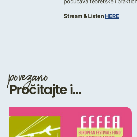
podučava teoretske i praktičn
Stream & Listen
HERE
povezano
Pročitajte i...