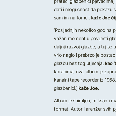
prateći glazbenici pjevačima, i
dati i mogućnost da pokažu sv
sam im na tome.’,
kaže Joe čij
‘Posljednjih nekoliko godina 
važan moment u povijesti glazb
daljnji razvoj glazbe, a taj se
vrlo naglo i prebrzo je postao 
glazbu bez tog utjecaja,
kao ‘
koracima, ovaj album je zapr
kanalni tape recorder iz 1968.
glazbenici.’,
kaže Joe.
Album je snimljen, miksan i 
format. Autor i aranžer svih 