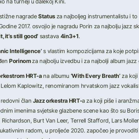
o na turneji u dalekoj Kini.
estižne nagrade
Status
za najboljeg instrumentalistu i to
. Godine 2017. osvojio je nagradu Porin za najbolju jazz
it, it’s still good’
sastava
4in3+1
.
nic Intelligence’
s vlastim kompozicijama za koje potpi
ađen
Porinom
za najbolju izvedbu i za najbolji album jazz
 orkestrom HRT-a
na albumu
‘With Every Breath’
za koji
Lelom Kaplowitz, renomiranom hrvatskom jazz vokalist
 redovni član
Jazz orkestra HRT-
a za koji piše i aranž
lednim imenima svjetske glazbene scene kao što su Boris 
Richardson, Burt Van Leer, Terrell Stafford, Lars Molle
edukativnim radom, u proljeće 2020. započeo je provoditi