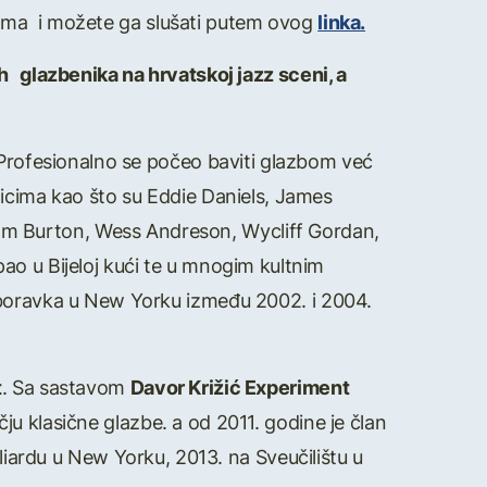
sima i možete ga slušati putem ovog
linka.
ijih glazbenika na hrvatskoj jazz sceni, a
 Profesionalno se počeo baviti glazbom već
nicima kao što su Eddie Daniels, James
m Burton, Wess Andreson, Wycliff Gordan,
ao u Bijeloj kući te u mnogim kultnim
 boravka u New Yorku između 2002. i 2004.
t
. Sa sastavom
Davor Križić Experiment
učju klasične glazbe. a od 2011. godine je član
lliardu u New Yorku, 2013. na Sveučilištu u