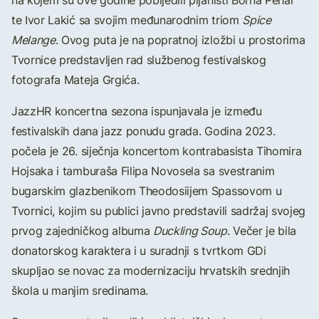
na kojem su ove godine pobijedili pijanisti Borna Pehar
te Ivor Lakić sa svojim međunarodnim triom
Spice
Melange
. Ovog puta je na popratnoj izložbi u prostorima
Tvornice predstavljen rad službenog festivalskog
fotografa Mateja Grgića.
JazzHR koncertna sezona ispunjavala je između
festivalskih dana jazz ponudu grada. Godina 2023.
počela je 26. siječnja koncertom kontrabasista Tihomira
Hojsaka i tamburaša Filipa Novosela sa svestranim
bugarskim glazbenikom Theodosiijem Spassovom u
Tvornici, kojim su publici javno predstavili sadržaj svojeg
prvog zajedničkog albuma
Duckling Soup
. Večer je bila
donatorskog karaktera i u suradnji s tvrtkom GDi
skupljao se novac za modernizaciju hrvatskih srednjih
škola u manjim sredinama.