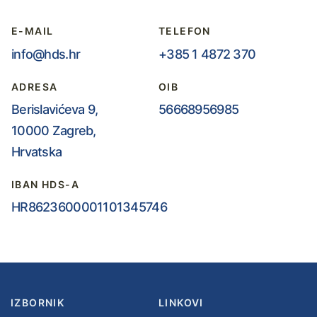
E-MAIL
TELEFON
info@hds.hr
+385 1 4872 370
ADRESA
OIB
Berislavićeva 9,
56668956985
10000 Zagreb,
Hrvatska
IBAN HDS-A
HR8623600001101345746
IZBORNIK
LINKOVI