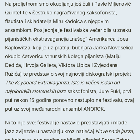
Na proljetnom smo okupljanju još čuli i Pavle Miljenović
Quintet te višestruko nagrađivanog saksofonista,
flautista i skladatelja Miru Kadoića s njegovim
ansamblom. Posljednja je festivalska večer bila u znaku
pijanističkih ekstravagancija „našeg” Amerikanca Joea
Kaplowitza, koji je uz pratnju bubnjara Janka Novoselića
okupio četvoricu vrhunskih kolega pijanista (Matiju
Dedića, Hrvoja Gallera, Viktora Lipića i Zvjezdana
Ružića) te predstavio svoj najnoviji diskografski projekt
The Keyboard Extravaganza.
Iste je večeri jedan od
najplodnijih slovenskih jazz
saksofonista, Jure Pukl, prvi
put nakon 15 godina ponovno nastupio na festivalu, ovaj
put uz svoj međunarodni ansambl ANOROK.
Ni to nije sve: festival je nastavio predstavljati i mlade
jazz zvijezde u nastajanju kroz natječaj
Nove nade jazza,