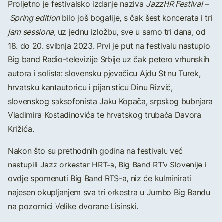
Proljetno je festivalsko izdanje naziva
JazzHR Festival –
Spring edition
bilo još bogatije, s čak šest koncerata i tri
jam sessiona
, uz jednu izložbu, sve u samo tri dana, od
18. do 20. svibnja 2023. Prvi je put na festivalu nastupio
Big band Radio-televizije Srbije uz čak petero vrhunskih
autora i solista: slovensku pjevačicu Ajdu Stinu Turek,
hrvatsku kantautoricu i pijanisticu Dinu Rizvić,
slovenskog saksofonista Jaku Kopača, srpskog bubnjara
Vladimira Kostadinovića te hrvatskog trubača Davora
Križića.
Nakon što su prethodnih godina na festivalu već
nastupili Jazz orkestar HRT-a, Big Band RTV Slovenije i
ovdje spomenuti Big Band RTS-a, niz će kulminirati
najesen okupljanjem sva tri orkestra u Jumbo Big Bandu
na pozornici Velike dvorane Lisinski.