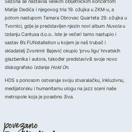
Sezona se nastavila velikim obljetničkim koncertom
Matije Dedića i njegovog tria 19. ožujka u ZKM-u, a
potom nastupom Tamara Obrovac Quarteta 29. ožujka u
Tvornici, gdje je predstavljen njezin novi album
Nuvola
u
izdanju Cantusa d.o.o.. Iste je večeri tamo nastupio i
sastav B’s FUNstallation u kojem je naš trubač i
skladatelj Zvonimir Bajević okupio ‘prvu ligu’ hrvatskih
glazbenika i autora, također predstavivši svoje novo
diskografsko izdanje
Hold On
.
HDS s ponosom ostvaruje svoju stvaralačku, inkluzivnu,
medijatorsku i humanitarnu ulogu na jazz sceni naše
metropole koja je posebno živa.
povezano