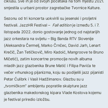
ciklusu. Sve ih je od svojih početaka na tom mjestu 2021.
smjestila u urbani prostor zagrebačke Tvornice Kulture.
Sezonu od tri koncerta uokvirili su jesenski i proljetni
festivali. JazzHR Festival –
Fall edition
je između 5. i 7.
listopada 2022. donio gostovanje jednog od najstarijih
jazz orkestara na svijetu – Big Banda RTV Slovenije
(Aleksandra Čermelj, Marko Črnčec, David Jarh, Lenart
Krečič, Žan Tetičkovič, Miro Kadoić, Mangroove te Bruno
Mičetić), zatim koncertne promocije novih albuma
mladih jazz glazbenika Brune Matić i Filipa Pavića te
večer vrhunskog pijanizma, koju su podijelili jazz pijanisti
Petar Ćulibrk i Vasil Hadžimanov. Glazbu su u
„tvorničkom” ambijentu popratile skulpture jazz
glazbenika makedonskog kipara Vlade Kostova kojemu
je festival priredio izložbu.