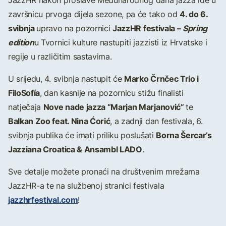
JazzHR nakon proslave Međunarodnog dana jazza ide u
4. do 6.
završnicu prvoga dijela sezone, pa će tako od
svibnja
JazzHR festivala –
Spring
upravo na pozornici
edition
u Tvornici kulture nastupiti jazzisti iz Hrvatske i
regije u različitim sastavima.
Marko Črnčec Trio i
U srijedu, 4. svibnja nastupit će
FiloSofía
, dan kasnije na pozornicu stižu finalisti
Nove nade jazza “Marjan Marjanović”
natječaja
te
Balkan Zoo feat. Nina Ćorić
, a zadnji dan festivala, 6.
Borna Šercar’s
svibnja publika će imati priliku poslušati
Jazziana Croatica & Ansambl LADO
.
Sve detalje možete pronaći na društvenim mrežama
JazzHR-a te na službenoj stranici festivala
jazzhrfestival.com
!