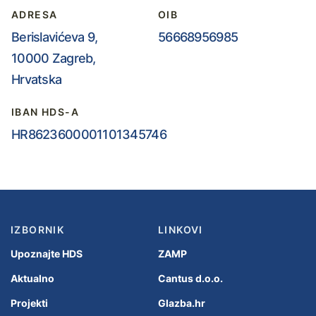
ADRESA
OIB
Berislavićeva 9,
56668956985
10000 Zagreb,
Hrvatska
IBAN HDS-A
HR8623600001101345746
IZBORNIK
LINKOVI
Upoznajte HDS
ZAMP
Aktualno
Cantus d.o.o.
Projekti
Glazba.hr