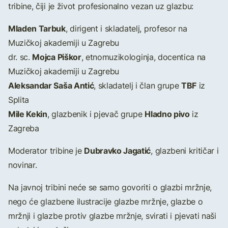
tribine, čiji je život profesionalno vezan uz glazbu:
Mladen Tarbuk
, dirigent i skladatelj, profesor na
Muzičkoj akademiji u Zagrebu
Mojca Piškor
dr. sc.
, etnomuzikologinja, docentica na
Muzičkoj akademiji u Zagrebu
Aleksandar Saša Antić
TBF
, skladatelj i član grupe
iz
Splita
Mile Kekin
Hladno pivo
, glazbenik i pjevač grupe
iz
Zagreba
Dubravko Jagatić
Moderator tribine je
, glazbeni kritičar i
novinar.
Na javnoj tribini neće se samo govoriti o glazbi mržnje,
nego će glazbene ilustracije glazbe mržnje, glazbe o
mržnji i glazbe protiv glazbe mržnje, svirati i pjevati naši