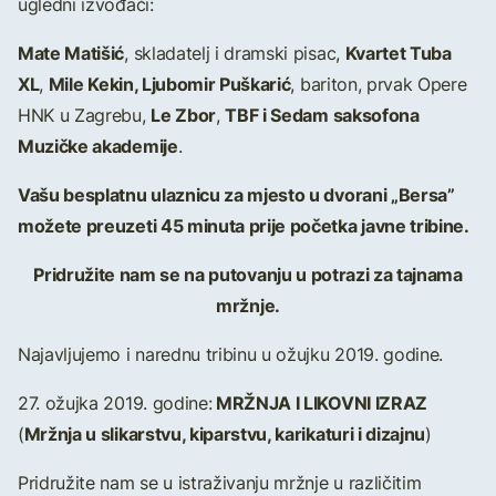
ugledni izvođači:
Mate Matišić
Kvartet Tuba
, skladatelj i dramski pisac,
XL
Mile Kekin, Ljubomir Puškarić
,
, bariton, prvak Opere
Le Zbor
TBF i Sedam saksofona
HNK u Zagrebu,
,
Muzičke akademije
.
Vašu besplatnu ulaznicu za mjesto u dvorani „Bersa”
možete preuzeti 45 minuta prije početka javne tribine.
Pridružite nam se na putovanju u potrazi za tajnama
mržnje.
Najavljujemo i narednu tribinu u ožujku 2019. godine.
MRŽNJA I LIKOVNI IZRAZ
27. ožujka 2019. godine:
Mržnja u slikarstvu, kiparstvu, karikaturi i dizajnu
(
)
Pridružite nam se u istraživanju mržnje u različitim