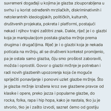
suvremeni događaji u kojima je glazba zlouporabljena u
svrhu i u korist određenih mrzilačkih, diskriminativnih i
netolerantnih ideologijskih, političkih, kulturnih,
društvenih projekata, pokreta i platformi, postajući
nekad i njihov trajni zaštitni znak. Dakle, riječ je i o glazbi
koja je manipulacijom postala glazba mržnje prema
drugima i drugačijima. Riječ je i o glazbi koja je nekada
poticala na mržnju, ali se društveni kontekst promijenio,
pa je ostala samo glazba, čiju smo prošlost zaboravili,
možda i oprostili. Govor o glazbi mržnje je potreban i
radi novih glazbenih upozorenja koja će moguće
spriječiti ponavljanje i ponovni uzlet glazbe mržnje. Što
je glazba mržnje izražena kroz sve glazbene pravce od
klasike i opere, preko jazza i popularne glazbe, do
rocka, folka, rapa i hip hopa, kako je nastala, tko ju je
stvorio, tko je i zašto izvodi, saznat ćemo od gostiju