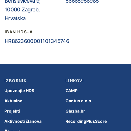
Berislavićeva 9,
56668956985
10000 Zagreb,
Hrvatska
IBAN HDS-A
HR8623600001101345746
IZBORNIK
LINKOVI
Upoznajte HDS
ZAMP
Aktualno
Cantus d.o.o.
Projekti
Glazba.hr
Aktivnosti članova
RecordingPlusScore