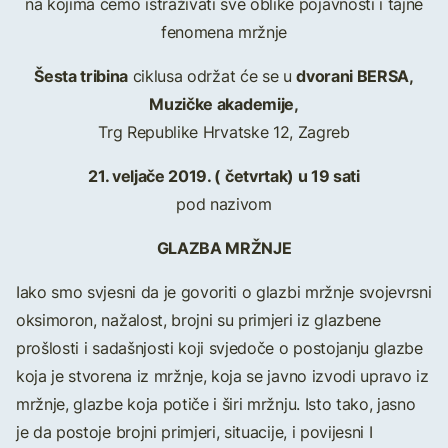
na kojima ćemo istraživati sve oblike pojavnosti i tajne
fenomena mržnje
Šesta tribina
dvorani BERSA,
ciklusa održat će se u
Muzičke akademije,
Trg Republike Hrvatske 12, Zagreb
21. veljače 2019. ( četvrtak) u 19 sati
pod nazivom
GLAZBA MRŽNJE
Iako smo svjesni da je govoriti o glazbi mržnje svojevrsni
oksimoron, nažalost, brojni su primjeri iz glazbene
prošlosti i sadašnjosti koji svjedoče o postojanju glazbe
koja je stvorena iz mržnje, koja se javno izvodi upravo iz
mržnje, glazbe koja potiče i širi mržnju. Isto tako, jasno
je da postoje brojni primjeri, situacije, i povijesni I