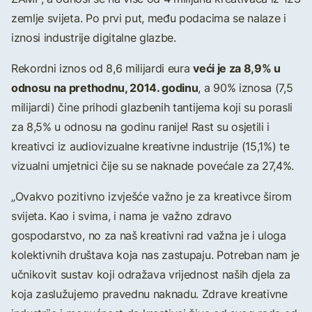
zemlje svijeta. Po prvi put, među podacima se nalaze i
iznosi industrije digitalne glazbe.
veći je za 8,9% u
Rekordni iznos od 8,6 milijardi eura
odnosu na prethodnu, 2014. godinu
, a 90% iznosa (7,5
milijardi) čine prihodi glazbenih tantijema koji su porasli
za 8,5% u odnosu na godinu ranije! Rast su osjetili i
kreativci iz audiovizualne kreativne industrije (15,1%) te
vizualni umjetnici čije su se naknade povećale za 27,4%.
„Ovakvo pozitivno izvješće važno je za kreativce širom
svijeta. Kao i svima, i nama je važno zdravo
gospodarstvo, no za naš kreativni rad važna je i uloga
kolektivnih društava koja nas zastupaju. Potreban nam je
učnikovit sustav koji odražava vrijednost naših djela za
koja zaslužujemo pravednu naknadu. Zdrave kreativne