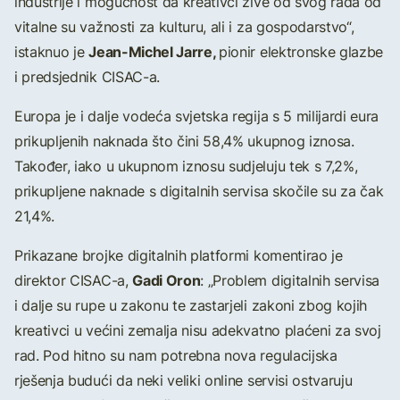
industrije i mogućnost da kreativci žive od svog rada od
vitalne su važnosti za kulturu, ali i za gospodarstvo“,
Jean-Michel Jarre,
istaknuo je
pionir elektronske glazbe
i predsjednik CISAC-a.
Europa je i dalje vodeća svjetska regija s 5 milijardi eura
prikupljenih naknada što čini 58,4% ukupnog iznosa.
Također, iako u ukupnom iznosu sudjeluju tek s 7,2%,
prikupljene naknade s digitalnih servisa skočile su za čak
21,4%.
Prikazane brojke digitalnih platformi komentirao je
Gadi Oron
direktor CISAC-a,
: „Problem digitalnih servisa
i dalje su rupe u zakonu te zastarjeli zakoni zbog kojih
kreativci u većini zemalja nisu adekvatno plaćeni za svoj
rad. Pod hitno su nam potrebna nova regulacijska
rješenja budući da neki veliki online servisi ostvaruju