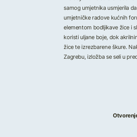
samog umjetnika usmjerila da se
umjetničke radove kućnih for
elementom bodljikave žice i s
koristi uljane boje, dok akril
žice te izrezbarene škure. Nak
Zagrebu, izložba se seli u pre
Otvorenje