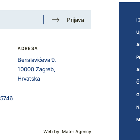
Prijava
I
U
A
ADRESA
P
Berislavićeva 9,
10000 Zagreb,
A
Hrvatska
Č
G
5746
N
M
Web by:
Mater Agency