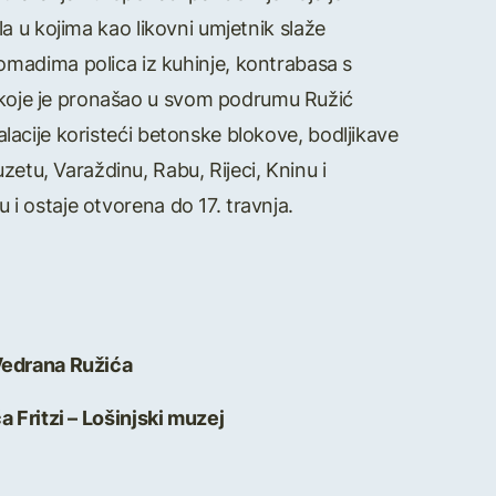
ela u kojima kao likovni umjetnik slaže
madima polica iz kuhinje, kontrabasa s
a koje je pronašao u svom podrumu Ružić
talacije koristeći betonske blokove, bodljikave
zetu, Varaždinu, Rabu, Rijeci, Kninu i
u i ostaje otvorena do 17. travnja.
edrana Ružića
a Fritzi – Lošinjski muzej