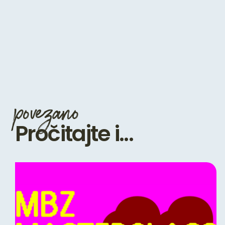
povezano
Pročitajte i...