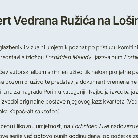
ert Vedrana Ružića na Loši
-glazbenik i vizualni umjetnik poznat po pristupu kombinir
redstavlja izložbu
Forbidden Melody
i jazz-album
Forbi
ićev autorski album snimljen uživo tik nakon proljetne p
na pozornici uživo te predstavlja dokument vremena ne
na za nagradu Porin u kategoriji „Najbolja izvedba jazz 
 izvedbi originalne postave njegovog jazz kvarteta (Vedra
aka Kopač-alt saksofon).
azbenu i likovnu umjetnost, na
Forbidden Live
nadovezuje 
 ove serije već gotovo punih godinu dana, od početka za