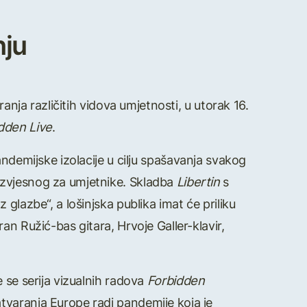
nju
anja različitih vidova umjetnosti, u utorak 16.
dden Live
.
andemijske izolacije u cilju spašavanja svakog
izvjesnog za umjetnike. Skladba
Libertin
s
glazbe“, a lošinjska publika imat će priliku
n Ružić-bas gitara, Hrvoje Galler-klavir,
se serija vizualnih radova
Forbidden
tvaranja Europe radi pandemije koja je