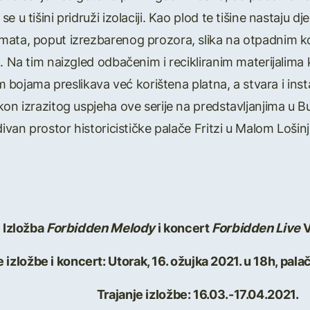
 u tišini pridruži izolaciji. Kao plod te tišine nastaju dj
mata, poput izrezbarenog prozora, slika na otpadnim ko
l. Na tim naizgled odbačenim i recikliranim materijalim
nim bojama preslikava već korištena platna, a stvara i ins
on izrazitog uspjeha ove serije na predstavljanjima u Bu
divan prostor historicističke palače Fritzi u Malom Lošinj
Izložba
Forbidden Melody
i koncert
Forbidden Live
V
 izložbe i koncert: Utorak, 16. ožujka 2021. u 18h, palač
Trajanje izložbe: 16.03.-17.04.2021.