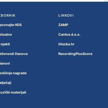
ZBORNIK
LINKOVI
poznajte HDS
ZAMP
ktualno
Cantus d.o.o.
rojekti
Glazba.hr
ktivnosti članova
RecordingPlusScore
lanovi
odišnje nagrade
atječaji
uzički materijali