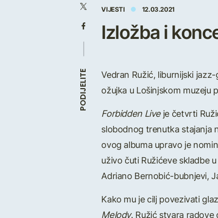
VIJESTI
12.03.2021
Izložba i konc
Vedran Ružić, liburnijski jazz
PODIJELITE
ožujka u Lošinjskom muzeju p
Forbidden Live
je četvrti Ruž
slobodnog trenutka stajanja 
ovog albuma upravo je nominira
uživo čuti Ružićeve skladbe u
Adriano Bernobić-bubnjevi, J
Kako mu je cilj povezivati gl
Melody
. Ružić stvara radove