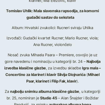
klarinet; Mia Elezović, klavir
Tomislav Uhlik: Mala slavonska rapsodija, za komorni
gudački sastav do seksteta
Album: Hrvatski zvukolici: Rucneri sviraju Uhlika
Izvođači: Gudački kvartet Rucner; Mario Rucner, viola;
Ana Rucner, violončelo
Nosač zvuka Mihaela Paara – Premiere, osvojio je uz
Najbolja
gore navedenu i nominaciju u kategoriji br. 24 –
izvedba klasične glazbe
Igra mala –
, za izvedbu skladbe
Concertino za klarinet i klavir Silvija Glojnarića
Mihael
(
Paar, klarinet i Filip Fak, klavir
).
najbolju snimku albuma klasične glazbe
Za
, u kategoriji
Studio 45
br. 25, nominiran je
– Alan Šnajder i Božidar
autorskog albuma Ivana
Pandurić, za snimku