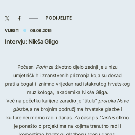
PODIJELITE
VIJESTI
09.06.2015
Intervju: Nikša Gligo
Počasni
Porin
za životno djelo zadnji je u nizu
umjetničkih i znanstvenih priznanja koja su dosad
pratila bogat i iznimno vrijedan rad istaknutog hrvatskog
muzikologa, akademika Nikše Gliga.
Već na početku karijere zaradio je “titulu”
proroka Nove
glazbe,
a na brojnim područjima hrvatske glazbe i
kulture neumorno radi i danas. Za časopis
Cantus
otkrio
je ponešto o projektima na kojima trenutno radi i
komentirao hrvatsku glazbenu scenu danas.