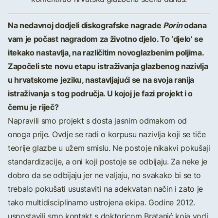
Na nedavnoj dodjeli diskografske nagrade
Porin
odana
vam je počast nagradom za životno djelo. To ‘djelo’ se
itekako nastavlja, na različitim novoglazbenim poljima.
Započeli ste novu etapu istraživanja glazbenog nazivlja
u hrvatskome jeziku, nastavljajući se na svoja ranija
istraživanja s tog područja. U kojoj je fazi projekt i o
čemu je riječ?
Napravili smo projekt s dosta jasnim odmakom od
onoga prije. Ovdje se radi o korpusu nazivlja koji se tiče
teorije glazbe u užem smislu. Ne postoje nikakvi pokušaji
standardizacije, a oni koji postoje se odbijaju. Za neke je
dobro da se odbijaju jer ne valjaju, no svakako bi se to
trebalo pokušati usustaviti na adekvatan način i zato je
tako multidisciplinarno ustrojena ekipa. Godine 2012.
uspostavili smo kontakt s doktoricom Bratanić koja vodi