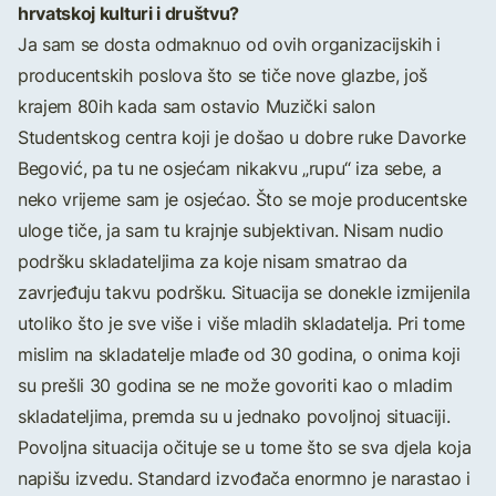
hrvatskoj kulturi i društvu?
Ja sam se dosta odmaknuo od ovih organizacijskih i
producentskih poslova što se tiče nove glazbe, još
krajem 80ih kada sam ostavio Muzički salon
Studentskog centra koji je došao u dobre ruke Davorke
Begović, pa tu ne osjećam nikakvu „rupu“ iza sebe, a
neko vrijeme sam je osjećao. Što se moje producentske
uloge tiče, ja sam tu krajnje subjektivan. Nisam nudio
podršku skladateljima za koje nisam smatrao da
zavrjeđuju takvu podršku. Situacija se donekle izmijenila
utoliko što je sve više i više mladih skladatelja. Pri tome
mislim na skladatelje mlađe od 30 godina, o onima koji
su prešli 30 godina se ne može govoriti kao o mladim
skladateljima, premda su u jednako povoljnoj situaciji.
Povoljna situacija očituje se u tome što se sva djela koja
napišu izvedu. Standard izvođača enormno je narastao i