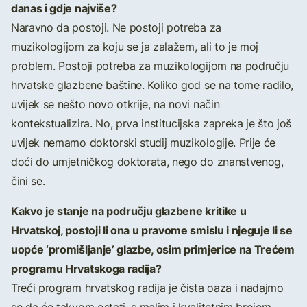
danas i gdje najviše?
Naravno da postoji. Ne postoji potreba za
muzikologijom za koju se ja zalažem, ali to je moj
problem. Postoji potreba za muzikologijom na području
hrvatske glazbene baštine. Koliko god se na tome radilo,
uvijek se nešto novo otkrije, na novi način
kontekstualizira. No, prva institucijska zapreka je što još
uvijek nemamo doktorski studij muzikologije. Prije će
doći do umjetničkog doktorata, nego do znanstvenog,
čini se.
Kakvo je stanje na području glazbene kritike u
Hrvatskoj, postoji li ona u pravome smislu i njeguje li se
uopće ‘promišljanje’ glazbe, osim primjerice na Trećem
programu Hrvatskoga radija?
Treći program hrvatskog radija je čista oaza i nadajmo