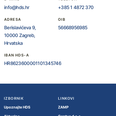
info@hds.hr
+385 1 4872 370
ADRESA
OIB
Berislavićeva 9,
56668956985
10000 Zagreb,
Hrvatska
IBAN HDS-A
HR8623600001101345746
IZBORNIK
LINKOVI
Upoznajte HDS
ZAMP