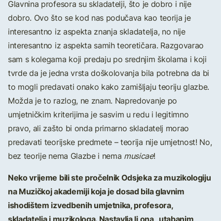
Glavnina profesora su skladatelji, što je dobro i nije
dobro. Ovo što se kod nas podučava kao teorija je
interesantno iz aspekta znanja skladatelja, no nije
interesantno iz aspekta samih teoretičara. Razgovarao
sam s kolegama koji predaju po srednjim školama i koji
tvrde da je jedna vrsta doškolovanja bila potrebna da bi
to mogli predavati onako kako zamišljaju teoriju glazbe.
Možda je to razlog, ne znam. Napredovanje po
umjetničkim kriterijima je sasvim u redu i legitimno
pravo, ali zašto bi onda primarno skladatelj morao
predavati teorijske predmete – teorija nije umjetnost! No,
bez teorije nema Glazbe i nema
musicae
!
Neko vrijeme bili ste pročelnik Odsjeka za muzikologiju
na Muzičkoj akademiji koja je dosad bila glavnim
ishodištem izvedbenih umjetnika, profesora,
skladatelja i muzikologa. Nastavlja li ona „utabanim