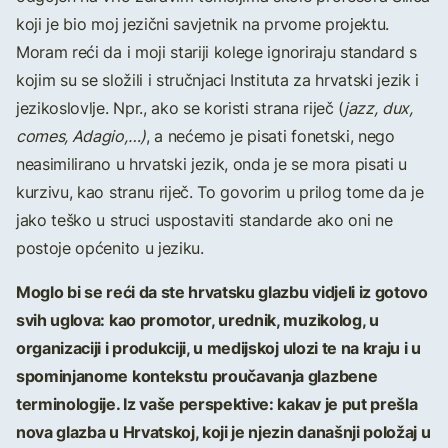
koji je bio moj jezični savjetnik na prvome projektu.
Moram reći da i moji stariji kolege ignoriraju standard s
kojim su se složili i stručnjaci Instituta za hrvatski jezik i
jezikoslovlje. Npr., ako se koristi strana riječ (
jazz,
dux,
comes, Adagio,…)
, a nećemo je pisati fonetski, nego
neasimilirano u hrvatski jezik, onda je se mora pisati u
kurzivu, kao stranu riječ. To govorim u prilog tome da je
jako teško u struci uspostaviti standarde ako oni ne
postoje općenito u jeziku.
Moglo bi se reći da ste hrvatsku glazbu vidjeli iz gotovo
svih uglova: kao promotor, urednik, muzikolog, u
organizaciji i produkciji, u medijskoj ulozi te na kraju i u
spominjanome kontekstu proučavanja glazbene
terminologije. Iz vaše perspektive: kakav je put prešla
nova glazba u Hrvatskoj, koji je njezin današnji položaj u