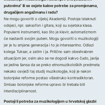
putovima“ ili se osjete kakve potrebe za promjenama,
drugačijem angažmanu i radu?
Ne mogu govoriti o cijeloj Akademiji. Postoje istaknuti
odsjeci, npr. saksofon i gitara, koji su svjetska klasa.
Popularni instrumenti, kao što je klavir, automatizmom
će nastaviti svojim putem. Mogu govoriti o muzikologiji
jer je tu smjena generacija i to je interesantno. Odlazi
kolega Tuksar, a zatim i ja. Prilično sam obeshrabren
situacijom jer, osim ako se ne dogodi kakvo čudo, javlja
se jedina šansa da se preko etnomuzikoloških predmeta
nekako osvježi taj studij muzikologije, koji je nakon
bolonjske reforme postao višestruko kontradiktoran.
Smisao bolonjske reforme upravo bi trebala biti
interdisciplinarnost.
Postoji li potreba za muzikologijom u hrvatskoj glazbi