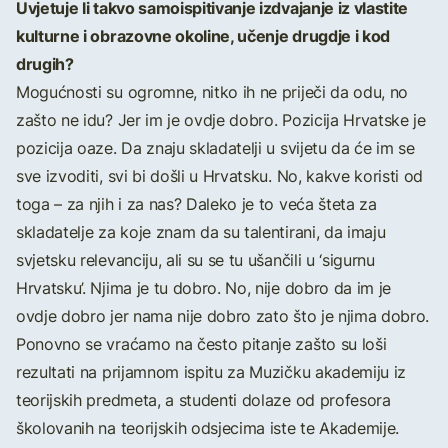
Uvjetuje li takvo samoispitivanje izdvajanje iz vlastite
kulturne i obrazovne okoline, učenje drugdje i kod
drugih?
Mogućnosti su ogromne, nitko ih ne priječi da odu, no
zašto ne idu? Jer im je ovdje dobro. Pozicija Hrvatske je
pozicija oaze. Da znaju skladatelji u svijetu da će im se
sve izvoditi, svi bi došli u Hrvatsku. No, kakve koristi od
toga – za njih i za nas? Daleko je to veća šteta za
skladatelje za koje znam da su talentirani, da imaju
svjetsku relevanciju, ali su se tu ušančili u ‘sigurnu
Hrvatsku’. Njima je tu dobro. No, nije dobro da im je
ovdje dobro jer nama nije dobro zato što je njima dobro.
Ponovno se vraćamo na često pitanje zašto su loši
rezultati na prijamnom ispitu za Muzičku akademiju iz
teorijskih predmeta, a studenti dolaze od profesora
školovanih na teorijskih odsjecima iste te Akademije.