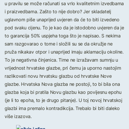
u pravilu se može računati sa vrlo kvalitetnim izvedbama
i praizvedbama. Zašto to nije dobro? Jer skladatelj
uglavnom piše unaprijed uvjeren da će to biti izvedeno
pod svaku cijenu. To je kao da je istodobno uvjeren da je
to garancija 50% uspjeha toga što je napisao. S nekima
sam razgovarao o tome i složili su se da okružje ne
pruža nikakav otpor i unaprijed imaju aklamaciju okoline.
To je negativna činjenica. Time ne izražavam sumnju u
vrijednost hrvatske glazbe, pri čemu ja uporno nastojim
razlikovati novu hrvatsku glazbu od hrvatske Nove
glazbe. Hrvatska Nova glazba ne postoji, to bi bila ona
glazba koja bi pratila Novu glazbu kao povijesnu epohu
(je li to epoha, to je drugo pitanje). U toj novoj hrvatskoj
glazbi ima premalo kontradikcija. Trebalo bi biti daleko
više izazova.