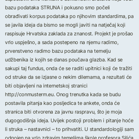
bazu podataka STRUNA i pokusno smo počeli
obrađivati korpus podataka po njihovim standardima, pa
se javila ideja da bismo se mogli javiti na natječaj koji
raspisuje Hrvatska zaklada za znanost. Projekt je prošao
vrlo uspješno, a sada postepeno na njemu radimo,
prvenstveno radimo bazu podataka na temelju
udžbenika iz kojih se danas poučava glazba. Kad se
sakupi taj fundus, onda će se raditi upitnici koji će tražiti
od struke da se izjasne o nekim dilemama, a rezultati će
biti objavljeni na internetskoj stranici
http://conmusterm.eu. Onog trenutka kada se budu
postavila pitanja kao posljedica te ankete, onda će
stranica biti otvorena za javnu raspravu, što je moja
dugogodišnja ideja. Uvijek postoji problem i pitanje hoće
li struka – nastavnici – to prihvatiti. U standardologiji sam
odgojen na vrlo zdravim temeljima škole profesora Silića