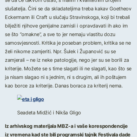
se da će takvom ostati, s malim i kvalitetnim brojem
slušatelja. Čini se da skladateljima treba kakav Goetheov
Eckermann ili Craft u slučaju Stravinskoga, koji bi trebali
bilježiti njihove genijalne zamisli i opravdavati ih ako im
se što “omakne”, a sve to jer nemaju vlastitu dozu
samosvjesnosti. Kritika je poseban problem, kritika se ne
želi nikome zamjeriti. Npr. Šulek i Županović su se
zamjerali – ne iz neke patologije, nego jer su se borili za
kriterije. Možete se s time slagati ili ne slagati, kao što se
ja nisam slagao ni s jednim, ni s drugim, ali ih poštujem
kao borce za kriterije. Danas boraca za kriterij nema.
Seadeta Midžić i Nikša Gligo
Iz arhivskog materijala MBZ-a i vaše korespondencije
iz vremena kad ste bili programski tajnik Festivala dade