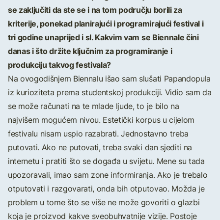
se zaključiti da ste se i na tom području borili za
kriterije, ponekad planirajući i programirajući festival i
tri godine unaprijed i sl. Kakvim vam se Biennale čini
danas i što držite ključnim za programiranje i
produkciju takvog festivala?
Na ovogodišnjem Biennalu išao sam slušati Papandopula
iz kurioziteta prema studentskoj produkciji. Vidio sam da
se može računati na te mlade ljude, to je bilo na
najvišem mogućem nivou. Estetički korpus u cijelom
festivalu nisam uspio razabrati.
Jednostavno treba
putovati. Ako ne putovati, treba svaki dan sjediti na
internetu i pratiti što se događa u svijetu. Mene su tada
upozoravali, imao sam zone informiranja. Ako je trebalo
otputovati i razgovarati, onda bih otputovao. Možda je
problem u tome što se više ne može govoriti o glazbi
koja je proizvod kakve sveobuhvatnije vizije. Postoje