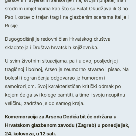
glasovitim svjetskim šansonijerima, svojim prijateljima i
srodnim umjetnicima kao što su Bulat Okudžava ili Gino
Paoli, ostavio trajan trag i na glazbenim scenama Italije i
Rusije.
Dugogodišnji je redovni član Hrvatskog društva
skladatelja i Društva hrvatskih književnika.
U svim životnim situacijama, pa i u ovoj posljednjoj
tragičnoj i bolnoj, Arsen je neumorno stvarao i pisao. Na
bolesti i ograničenja odgovarao je humorom i
samoironijom. Svoj karakterističan kritički odmak po
kojem će ga svi kolege pamtiti, a time i svoju neupitnu
veličinu, zadržao je do samog kraja.
Komemoracija za Arsena Dedića bit će održana u
Hrvatskom glazbenom zavodu (Zagreb) u ponedjeljak,
24. kolovoza, u 12 sati.