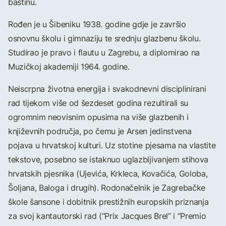
baštinu.
Rođen je u Šibeniku 1938. godine gdje je završio
osnovnu školu i gimnaziju te srednju glazbenu školu.
Studirao je pravo i flautu u Zagrebu, a diplomirao na
Muzičkoj akademiji 1964. godine.
Neiscrpna životna energija i svakodnevni disciplinirani
rad tijekom više od šezdeset godina rezultirali su
ogromnim neovisnim opusima na više glazbenih i
književnih područja, po čemu je Arsen jedinstvena
pojava u hrvatskoj kulturi. Uz stotine pjesama na vlastite
tekstove, posebno se istaknuo uglazbljivanjem stihova
hrvatskih pjesnika (Ujevića, Krkleca, Kovačića, Goloba,
Šoljana, Baloga i drugih). Rodonačelnik je Zagrebačke
škole šansone i dobitnik prestižnih europskih priznanja
za svoj kantautorski rad (“Prix Jacques Brel” i “Premio