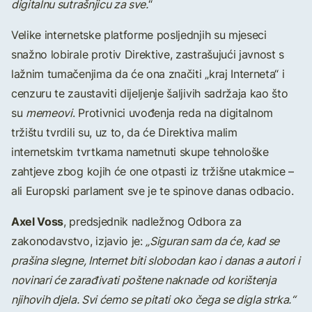
digitalnu sutrašnjicu za sve.
“
Velike internetske platforme posljednjih su mjeseci
snažno lobirale protiv Direktive, zastrašujući javnost s
lažnim tumačenjima da će ona značiti „kraj Interneta“ i
cenzuru te zaustaviti dijeljenje šaljivih sadržaja kao što
su
memeovi
. Protivnici uvođenja reda na digitalnom
tržištu tvrdili su, uz to, da će Direktiva malim
internetskim tvrtkama nametnuti skupe tehnološke
zahtjeve zbog kojih će one otpasti iz tržišne utakmice –
ali Europski parlament sve je te spinove danas odbacio.
Axel Voss
, predsjednik nadležnog Odbora za
zakonodavstvo, izjavio je:
„Siguran sam da će, kad se
prašina slegne, Internet biti slobodan kao i danas a autori i
novinari će zarađivati poštene naknade od korištenja
njihovih djela. Svi ćemo se pitati oko čega se digla strka.“