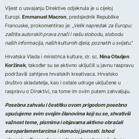
Vijest o usvajanju Direktive odjeknula je u cijeloj
Emmanuel Macron
Europi.
, predsjednik Republike
Francuske, prokomentirao je: „
Velik napredak za Europu:
zaštita autorskih prava znači i našu slobodu, slobodu
naših informacija, naših kulturnih djela, poznatih u svijetu
.“
Nina Obuljen
Hrvatska Vlada i ministrica kulture, dr. sc.
Koržinek
, također su se aktivno uključili u javnu raspravu
podržavši zahtjeve hrvatskih kreativaca. Hrvatsko
društvo skladatelja, kao i ostale udruge uključene u
raspravu o Direktivi, na tome im ovim putem zahvaljuju.
Posebna zahvalu i čestitku ovom prigodom posebno
upućujemo svim svojim članovima koji su se, shvativši
važnost teme, pismima i objavama aktivno obraćali
europarlamentarcima i domaćoj javnosti. Ishod