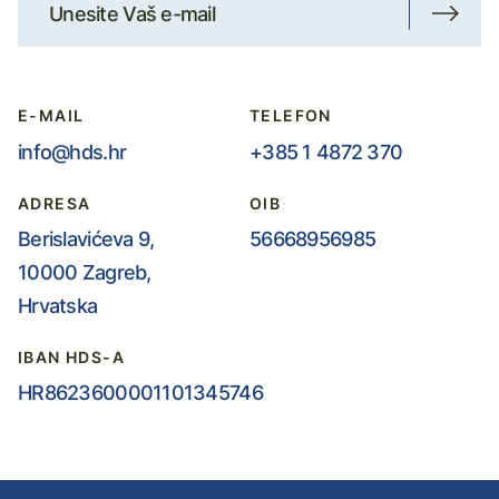
E-MAIL
TELEFON
info@hds.hr
+385 1 4872 370
ADRESA
OIB
Berislavićeva 9,
56668956985
10000 Zagreb,
Hrvatska
IBAN HDS-A
HR8623600001101345746