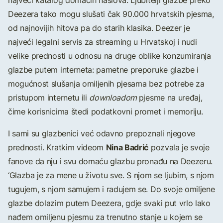
najveći katalog domaćih naslova. Ljubitelji glazbe preko
Deezera tako mogu slušati čak 90.000 hrvatskih pjesma,
od najnovijih hitova pa do starih klasika. Deezer je
najveći legalni servis za streaming u Hrvatskoj i nudi
velike prednosti u odnosu na druge oblike konzumiranja
glazbe putem interneta: pametne preporuke glazbe i
mogućnost slušanja omiljenih pjesama bez potrebe za
pristupom internetu ili
downloadom
pjesme na uređaj,
čime korisnicima štedi podatkovni promet i memoriju.
I sami su glazbenici već odavno prepoznali njegove
Nina Badrić
prednosti. Kratkim videom
pozvala je svoje
fanove da nju i svu domaću glazbu pronađu na Deezeru.
‘Glazba je za mene u životu sve. S njom se ljubim, s njom
tugujem, s njom samujem i radujem se. Do svoje omiljene
glazbe dolazim putem Deezera, gdje svaki put vrlo lako
nađem omiljenu pjesmu za trenutno stanje u kojem se