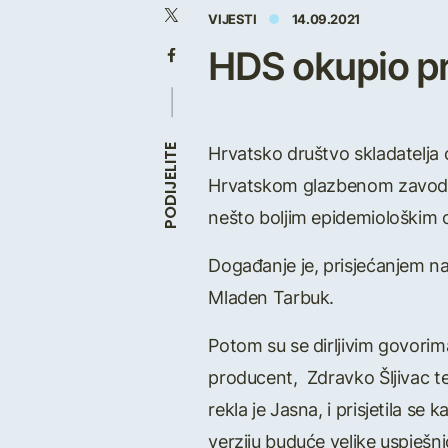
VIJESTI
14.09.2021
HDS okupio pri
Hrvatsko društvo skladatelja 
PODIJELITE
Hrvatskom glazbenom zavodu, 
nešto boljim epidemiološkim ok
Događanje je, prisjećanjem n
Mladen Tarbuk.
Potom su se dirljivim govorima 
producent, Zdravko Šljivac te 
rekla je Jasna, i prisjetila se
verziju buduće velike uspješni