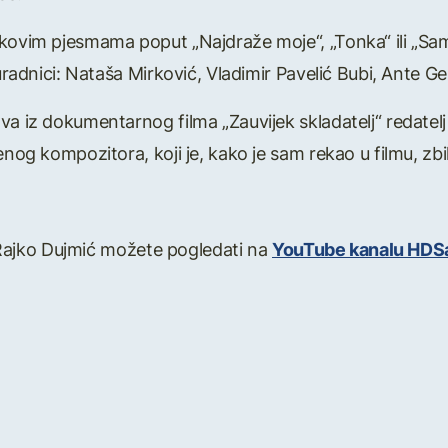
kovim pjesmama poput „Najdraže moje“, „Tonka“ ili „Sam
suradnici: Nataša Mirković, Vladimir Pavelić Bubi, Ante G
a iz dokumentarnog filma „Zauvijek skladatelj“ redatelj 
enog kompozitora, koji je, kako je sam rekao u filmu, zbil
j: Rajko Dujmić možete pogledati na
YouTube kanalu HDS