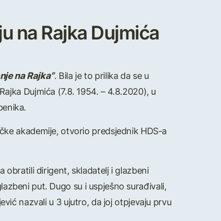
nju na Rajka Dujmića
nje na Rajka”
. Bila je to prilika da se u
jka Dujmića (7.8. 1954. – 4.8.2020), u
benika.
čke akademije, otvorio predsjednik HDS-a
obratili dirigent, skladatelj i glazbeni
lazbeni put. Dugo su i uspješno surađivali,
ević nazvali u 3 ujutro, da joj otpjevaju prvu