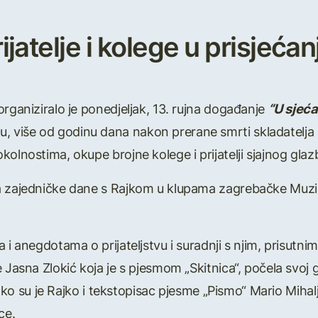
jatelje i kolege u prisjeća
organiziralo je ponedjeljak, 13. rujna događanje
“U sjeća
više od godinu dana nakon prerane smrti skladatelja Ra
olnostima, okupe brojne kolege i prijatelji sjajnog glaz
a zajedničke dane s Rajkom u klupama zagrebačke Muzi
i anegdotama o prijateljstvu i suradnji s njim, prisutnima 
Jasna Zlokić koja je s pjesmom „Skitnica“, počela svoj g
 kako su je Rajko i tekstopisac pjesme „Pismo“ Mario Mihalj
ce.