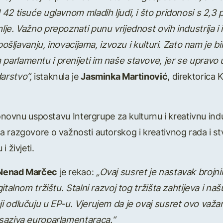
42 tisuće uglavnom mladih ljudi, i što pridonosi s 2,3 
e. Važno prepoznati punu vrijednost ovih industrija i in
apošljavanju, inovacijama, izvozu i kulturi. Zato nam je 
rlamentu i prenijeti im naše stavove, jer se upravo u 
arstvo”,
istaknula je
Jasminka Martinović
, direktorica K
ponovnu uspostavu Intergrupe za kulturnu i kreativnu ind
 razgovore o važnosti autorskog i kreativnog rada i stv
 živjeti.
Nenad Marčec
je rekao:
„
Ovaj susret je nastavak brojni
italnom tržištu. Stalni razvoj tog tržišta zahtijeva i n
i odlučuju u EP-u. Vjerujem da je ovaj susret ovo važa
 saziva europarlamentaraca.
“