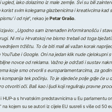
led, iako dolazimo iz male zemlje. Svi su bili zainter
na korist svim kolegama glazbenicima i kreativcima ka
pismu’ i od nje
“, rekao je
Petar Grašo
.
zjavio: „
Ugodno sam iznenađen informiranošću i stavo
 drugi. Ni mi u Hrvatskoj ne bismo trebali od toga bježa
avednijem tržištu. To će biti mali ali važan korak napri
a YouTube i Google. Oni na jedan klik nude cjelokupni 
iljne novce od reklama. Važno je održati i sustav nakna
tema koje smo otvorili s europarlamentarcima, za godine
kompanija tek počinju. To je sljedeće polje gdje će u dig
ro otvoriti oči. Baš kao i ljudi koji reguliraju pravne pr
 i HUP-a s hrvatskim predstavnicima u Eu parlamentu or
na kojem su se autori iz cijele EU susreli s više od 50 e