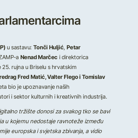
oparlamentarcima
UP)
u sastavu:
Tonči Huljić
,
Petar
S ZAMP-a
Nenad Marčec
i direktorica
e 25. rujna u Briselu s hrvatskim
redrag Fred Matić, Valter Flego i Tomislav
reta bio je upoznavanje naših
i i sektor kulturnih i kreativnih industrija.
talno tržište donosi za svakog tko se bavi
anja u kojemu nedostaje ravnoteže između
mije europska i svjetska zbivanja, a vidio