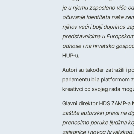
je u njemu zaposleno više od 
očuvanje identiteta naše zemlj
njihov veći i bolji doprinos z
predstavnicima u Europskom pa
odnose i na hrvatsko gospod
HUP-u.
Autori su također zatražili i 
parlamentu bila platformom za
kreativci od svojeg rada mogu i
Glavni direktor HDS ZAMP-a
zaštite autorskih prava na dig
p
renosimo poruke ljudima koj
zajednice i novog hrvatskog