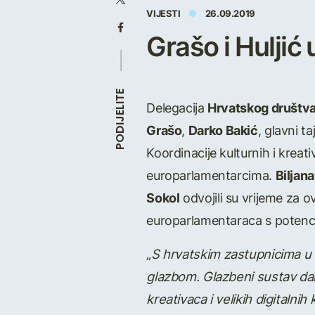
VIJESTI
26.09.2019
Grašo i Huljić
PODIJELITE
Delegacija
Hrvatskog društva
Grašo
,
Darko Bakić
, glavni t
Koordinacije kulturnih i kreati
europarlamentarcima.
Biljan
Sokol
odvojili su vrijeme za o
europarlamentaraca s potencija
„
S hrvatskim zastupnicima u 
glazbom. Glazbeni sustav dan
kreativaca i velikih digitalni