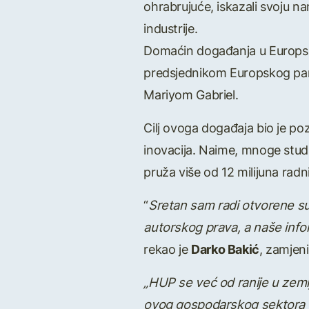
ohrabrujuće, iskazali svoju n
industrije.
Domaćin događanja u Europskom
predsjednikom Europskog parl
Mariyom Gabriel.
Cilj ovoga događaja bio je poz
inovacija. Naime, mnoge studij
pruža više od 12 milijuna rad
“
Sretan sam radi otvorene sur
autorskog prava, a naše infor
rekao je
Darko Bakić
, zamjen
„HUP se već od ranije u zemlj
ovog gospodarskog sektora koj