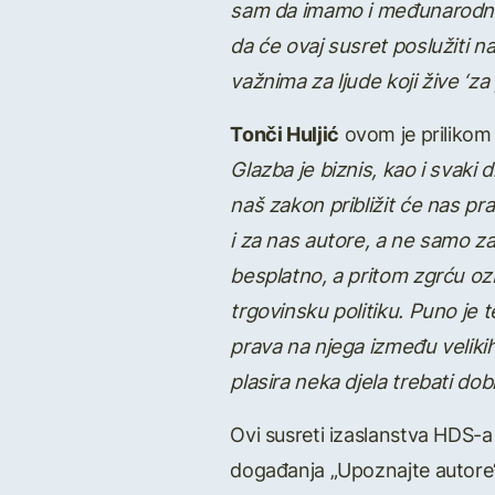
sam da imamo i međunarodni ug
da će ovaj susret poslužiti 
važnima za ljude koji žive ‘za 
Tonči Huljić
ovom je prilikom i
Glazba je biznis, kao i svaki
naš zakon približit će nas pr
i za nas autore, a ne samo z
besplatno, a pritom zgrću ozb
trgovinsku politiku. Puno je 
prava na njega između velikih 
plasira neka djela trebati dob
Ovi susreti izaslanstva HDS-a
događanja „Upoznajte autore“ 