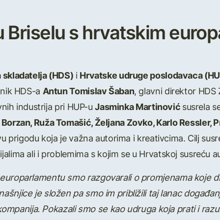
 u Briselu s hrvatskim eur
 skladatelja (HDS)
i
Hrvatske udruge poslodavaca (H
ajnik HDS-a
Antun Tomislav Šaban
, glavni direktor HD
vnih industrija pri HUP-u
Jasminka Martinović
susrela s
a Borzan, Ruža Tomašić, Željana Zovko, Karlo Ressler, P
vu prigodu koja je važna autorima i kreativcima. Cilj sus
lima ali i problemima s kojim se u Hrvatskoj susreću autor
europarlamentu smo razgovarali o promjenama koje digi
ašnjice je složen pa smo im približili taj lanac događ
h kompanija. Pokazali smo se kao udruga koja prati i razu