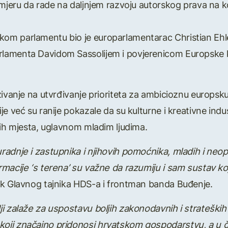
amjeru da rade na daljnjem razvoju autorskog prava na k
 parlamentu bio je europarlamentarac Christian Ehler, a
amenta Davidom Sassolijem i povjerenicom Europske kom
ivanje na utvrđivanje prioriteta za ambicioznu europsku 
e već su ranije pokazale da su kulturne i kreativne indust
nih mjesta, uglavnom mladim ljudima.
adnje i zastupnika i njihovih pomoćnika, mladih i neopt
macije ‘s terena’ su važne da razumiju i sam sustav koj
ik Glavnog tajnika HDS-a i frontman banda Buđenje.
i zalaže za uspostavu boljih zakonodavnih i strateških 
i značajno pridonosi hrvatskom gospodarstvu, a u čijoj