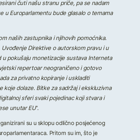
esirani čuti našu stranu priče, pa se nadam
d se u Europarlamentu bude glasalo o temama
m naših zastupnika i njihovih pomoćnika.
ti. Uvođenje Direktive o autorskom pravu i u
jed u pokušaju monetizacije sustava Interneta
svjetski repertoar neograničeno i gotovo
da za privatno kopiranje i uskladiti
 koje dolaze. Bitke za sadržaj i ekskluzivna
italnoj sferi svaki pojedinac koji stvara i
ocese unutar EU
“.
ganizirani su u sklopu odlično posjećenog
uroparlamentaraca. Pritom su im, što je