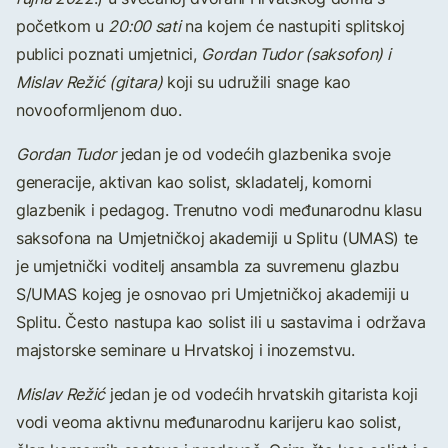
početkom u
20:00 sati
na kojem će nastupiti splitskoj
publici poznati umjetnici,
Gordan Tudor (saksofon) i
Mislav Režić (gitara)
koji su udružili snage kao
novooformljenom duo.
Gordan Tudor
jedan je od vodećih glazbenika svoje
generacije, aktivan kao solist, skladatelj, komorni
glazbenik i pedagog. Trenutno vodi međunarodnu klasu
saksofona na Umjetničkoj akademiji u Splitu (UMAS) te
je umjetnički voditelj ansambla za suvremenu glazbu
S/UMAS kojeg je osnovao pri Umjetničkoj akademiji u
Splitu. Često nastupa kao solist ili u sastavima i održava
majstorske seminare u Hrvatskoj i inozemstvu.
Mislav Režić
jedan je od vodećih hrvatskih gitarista koji
vodi veoma aktivnu međunarodnu karijeru kao solist,