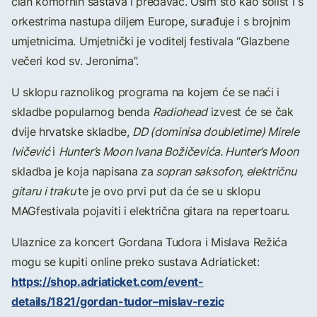
član komornih sastava i predavač. Osim što kao solist i s
orkestrima nastupa diljem Europe, surađuje i s brojnim
umjetnicima. Umjetnički je voditelj festivala “Glazbene
večeri kod sv. Jeronima”.
U sklopu raznolikog programa na kojem će se naći i
skladbe popularnog benda
Radiohead
izvest će se čak
dvije hrvatske skladbe,
DD (dominisa doubletime) Mirele
Ivičević
i
Hunter’s Moon Ivana Božičevića. Hunter’s Moon
skladba je koja napisana za
sopran saksofon, električnu
gitaru i traku
te je ovo prvi put da će se u sklopu
MAGfestivala pojaviti i električna gitara na repertoaru.
Ulaznice za koncert Gordana Tudora i Mislava Režića
mogu se kupiti online preko sustava Adriaticket:
https://shop.adriaticket.com/event-
details/1821/gordan-tudor–mislav-rezic