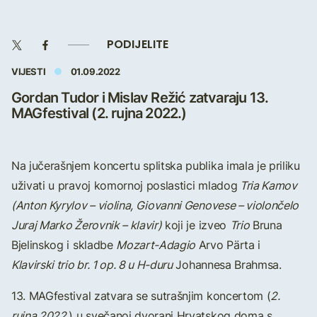
PODIJELITE
VIJESTI
01.09.2022
Gordan Tudor i Mislav Režić zatvaraju 13.
MAGfestival (2. rujna 2022.)
Na jučerašnjem koncertu splitska publika imala je priliku
uživati u pravoj komornoj poslastici mladog
Tria Kamov
(Anton Kyrylov – violina, Giovanni Genovese – violončelo
Juraj Marko Žerovnik – klavir)
koji je izveo
Trio
Bruna
Bjelinskog i skladbe
Mozart-Adagio
Arvo Pärta i
Klavirski trio br. 1 op. 8 u H-duru
Johannesa Brahmsa.
13. MAGfestival zatvara se sutrašnjim koncertom (
2.
rujna 2022
.) u svečanoj dvorani Hrvatskog doma s