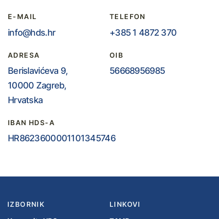
E-MAIL
TELEFON
info@hds.hr
+385 1 4872 370
ADRESA
OIB
Berislavićeva 9,
56668956985
10000 Zagreb,
Hrvatska
IBAN HDS-A
HR8623600001101345746
IZBORNIK
LINKOVI