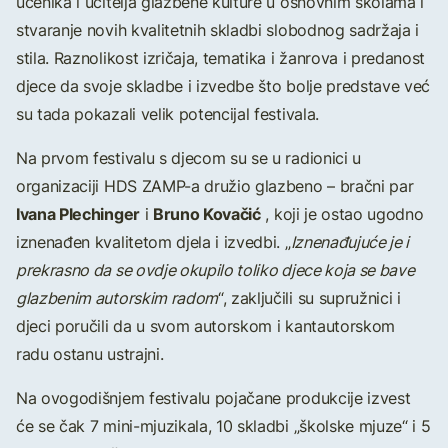
učenika i učitelja glazbene kulture u osnovnim školama i
stvaranje novih kvalitetnih skladbi slobodnog sadržaja i
stila. Raznolikost izričaja, tematika i žanrova i predanost
djece da svoje skladbe i izvedbe što bolje predstave već
su tada pokazali velik potencijal festivala.
Na prvom festivalu s djecom su se u radionici u
organizaciji HDS ZAMP-a družio glazbeno – bračni par
Ivana Plechinger
Bruno Kovačić
i
, koji je ostao ugodno
iznenađen kvalitetom djela i izvedbi. „
Iznenađujuće je i
prekrasno da se ovdje okupilo toliko djece koja se bave
glazbenim autorskim radom
“, zaključili su supružnici i
djeci poručili da u svom autorskom i kantautorskom
radu ostanu ustrajni.
Na ovogodišnjem festivalu pojačane produkcije izvest
će se čak 7 mini-mjuzikala, 10 skladbi „školske mjuze“ i 5