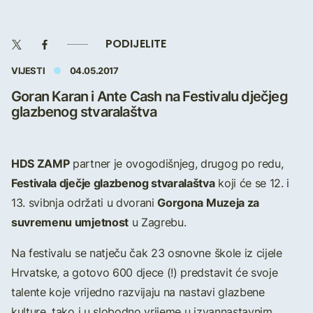
PODIJELITE
VIJESTI
04.05.2017
Goran Karan i Ante Cash na Festivalu dječjeg
glazbenog stvaralaštva
HDS ZAMP
partner je ovogodišnjeg, drugog po redu,
Festivala dječje glazbenog stvaralaštva
koji će se 12. i
Gorgona Muzeja za
13. svibnja održati u dvorani
suvremenu umjetnost
u Zagrebu.
Na festivalu se natječu čak 23 osnovne škole iz cijele
Hrvatske, a gotovo 600 djece (!) predstavit će svoje
talente koje vrijedno razvijaju na nastavi glazbene
kulture, tako i u slobodno vrijeme u izvannastavnim