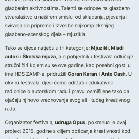
glazbenim aktivnostima. Talenti se odnose na glazbeno
stvaralaštvo u najširem smislu: od skladanja, pjevanja i
sviranja do pripreme i izvedbe najkompleksnijeg
glazbeno-scenskog djela – mjuzikla.
: Mjuzikli, Mladi
Tako se djeca natječu u tri kategorije
autori
Školska mjuza
i
, a o pobjedniku festivala odlučuje
stručni žiri kojem su se ove godine, kao posebni gosti u
Goran Karan
Ante Cash
ime HDS ZAMP-a, pridružili
i
. U
okviru festivala, djeci ćemo održati i edukativne
radionice o autorskom radu i pravu, osmišljene tako da
ojačaju njihovo vrednovanje svog ali i tuđeg kreativnog
rada.
udruga Opus
,
Organizator festivala,
pokrenuo je ovaj
projekt 2015. godine s ciljem poticanja kreativnosti kod