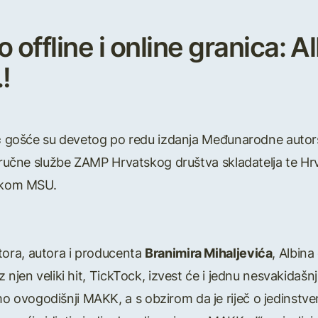
ffline i online granica: Alb
!
ć
gošće su devetog po redu izdanja Međunarodne autor
 stručne službe ZAMP Hrvatskog društva skladatelja te H
ačkom MSU.
ora, autora i producenta
Branimira Mihaljevića
, Albin
 njen veliki hit, TickTock, izvest će i jednu nesvakidašn
vogodišnji MAKK, a s obzirom da je riječ o jedinstvenoj