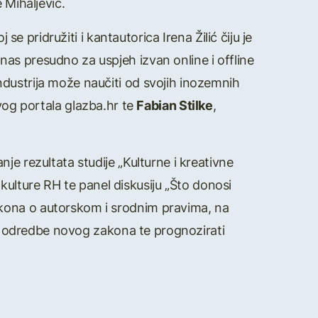
 Mihaljević.
se pridružiti i kantautorica Irena Žilić čiju je
as presudno za uspjeh izvan online i offline
dustrija može naučiti od svojih inozemnih
vog portala glazba.hr te
Fabian Stilke
,
je rezultata studije „Kulturne i kreativne
o kulture RH te panel diskusiju „Što donosi
kona o autorskom i srodnim pravima, na
iti odredbe novog zakona te prognozirati