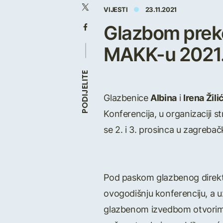
VIJESTI
23.11.2021
Glazbom preko o
MAKK-u 2021.
PODIJELITE
Glazbenice
Albina
i
Irena Žili
Konferencija, u organizaciji
se 2. i 3. prosinca u zagreb
Pod paskom glazbenog direkt
ovogodišnju konferenciju, a uz
glazbenom izvedbom otvorimo o