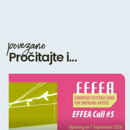
povezano
Pročitajte i...