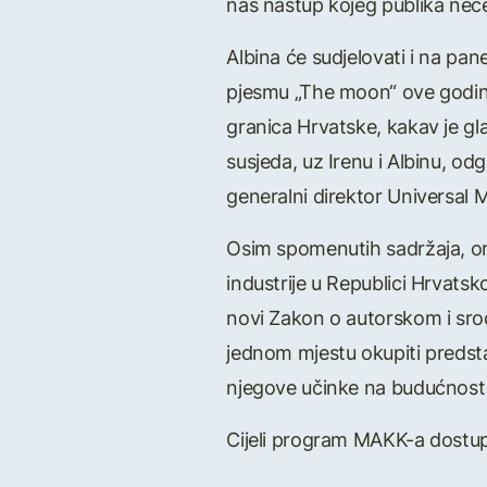
naš nastup kojeg publika neće 
Albina će sudjelovati i na pane
pjesmu „The moon“ ove godine 
granica Hrvatske, kakav je g
susjeda, uz Irenu i Albinu, odg
generalni direktor Universal 
Osim spomenutih sadržaja, org
industrije u Republici Hrvatsk
novi Zakon o autorskom i sro
jednom mjestu okupiti predsta
njegove učinke na budućnost 
Cijeli program MAKK-a dostu