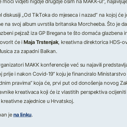
moći vidjeti nigdje drugdje osim na MAKK-u!“, najavljuje
l diskusiji „Od TikToka do mjeseca i nazad“ na kojoj će joj 
na svoj album uvrstila britanska Morcheeba. Što je dan
lazbeni pejzaž iza GP Bregana te što domaća glazbena in
ovorit će i
Maja Trstenjak
, kreativna direktorica HDS-o
Musica za zapadni Balkan.
anizatori MAKK konferencije već su najavili predstavljan
oj prije i nakon Covid-19“ koju je financiralo Ministarstv
dnim pravima“ koja će, prvi put od donošenja novog Za
vnike kreativaca koji će iz vlastitih perspektiva ocijen
kreativne zajednice u Hrvatskoj.
pan je
na linku
.