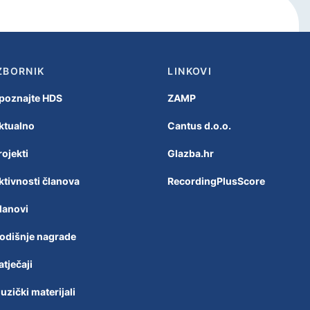
ZBORNIK
LINKOVI
poznajte HDS
ZAMP
ktualno
Cantus d.o.o.
rojekti
Glazba.hr
ktivnosti članova
RecordingPlusScore
lanovi
odišnje nagrade
atječaji
uzički materijali