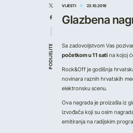
VIJESTI
23.10.2018
Glazbena nagr
Sa zadovoljstvom Vas pozivam
PODIJELITE
početkom u 11 sati
na kojoj ć
Rock&Off je godišnja hrvatska
novinara raznih hrvatskih med
elektronsku scenu.
Ova nagrada je proizašla iz gl
izvođača koji su osim nagrada
emitiranja na radijskim progr