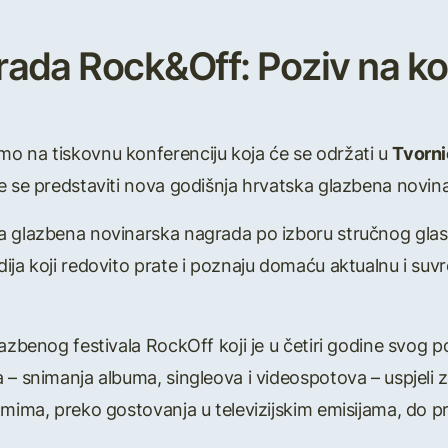
ada Rock&Off: Poziv na ko
o na tiskovnu konferenciju koja će se održati u
Tvorni
e se predstaviti nova godišnja hrvatska glazbena novi
 glazbena novinarska nagrada po izboru stručnog glasač
ija koji redovito prate i poznaju domaću aktualnu i suvr
azbenog festivala RockOff koji je u četiri godine svog p
 – snimanja albuma, singleova i videospotova – uspjeli z
amima, preko gostovanja u televizijskim emisijama, do pr