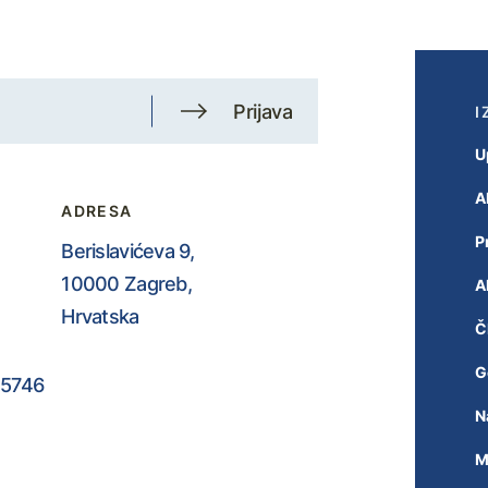
Prijava
I
U
A
ADRESA
P
Berislavićeva 9,
10000 Zagreb,
A
Hrvatska
Č
G
5746
N
M