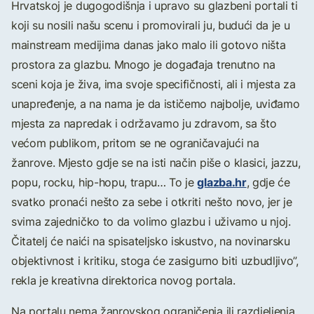
Hrvatskoj je dugogodišnja i upravo su glazbeni portali ti
koji su nosili našu scenu i promovirali ju, budući da je u
mainstream medijima danas jako malo ili gotovo ništa
prostora za glazbu. Mnogo je događaja trenutno na
sceni koja je živa, ima svoje specifičnosti, ali i mjesta za
unapređenje, a na nama je da ističemo najbolje, uviđamo
mjesta za napredak i održavamo ju zdravom, sa što
većom publikom, pritom se ne ograničavajući na
žanrove. Mjesto gdje se na isti način piše o klasici, jazzu,
glazba.hr
popu, rocku, hip-hopu, trapu… To je
, gdje će
svatko pronaći nešto za sebe i otkriti nešto novo, jer je
svima zajedničko to da volimo glazbu i uživamo u njoj.
Čitatelj će naići na spisateljsko iskustvo, na novinarsku
objektivnost i kritiku, stoga će zasigurno biti uzbudljivo”,
rekla je kreativna direktorica novog portala.
Na portalu nema žanrovskog ograničenja ili razdjeljenja,