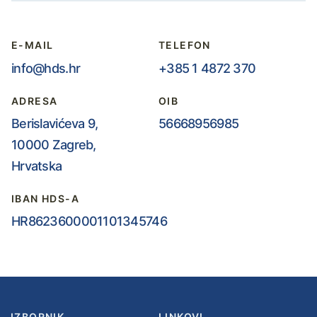
E-MAIL
TELEFON
info@hds.hr
+385 1 4872 370
ADRESA
OIB
Berislavićeva 9,
56668956985
10000 Zagreb,
Hrvatska
IBAN HDS-A
HR8623600001101345746
IZBORNIK
LINKOVI