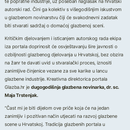
te popratne industrije, uz poseban naglasak na hrvatski
autorski rad. Čini ga kolektiv s višegodišnjim iskustvom
u glazbenom novinarstvu čiji će svakodnevni zadatak
biti stvarati sadržaj o domaćoj glazbenoj sceni.
Kritičkim djelovanjem i isticanjem autorskog rada ekipa
iza portala doprinosit će osvještavanju šire javnosti o
ozbiljnosti glazbenog djelovanja u Hrvatskoj, bez obzira
na žanr te davati uvid u stvaralački proces, iznositi
zanimljive činjenice vezane za sve karike u lancu
glazbene industrije. Kreativna direktorica portala
dugogodišnja glazbena novinarka, dr. sc.
Glazba.hr je
Maja Trstenjak.
“Čast mi je biti dijelom ove priče koja će na jedan
zanimljiv i pozitivan način utjecati na razvoj glazbene
scene u Hrvatskoj. Tradicija glazbenih portala u