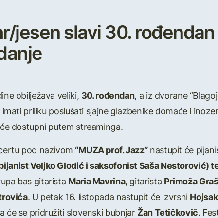
hr/jesen slavi 30. rođendan
zdanje
ine obilježava veliki,
30. rođendan
, a iz dvorane “Blag
 imati priliku poslušati sjajne glazbenike domaće i ino
t će dostupni putem streaminga.
oncertu pod nazivom
“MUZA prof. Jazz”
nastupit će pijan
ijanist Veljko Glodić i saksofonist Saša Nestorović) t
rupa bas gitarista
Maria Mavrina
, gitarista
Primoža Graš
trovića
. U petak 16. listopada nastupit će izvrsni
Hojsa
a će se pridružiti slovenski bubnjar
Žan Tetičkovič
. Fes