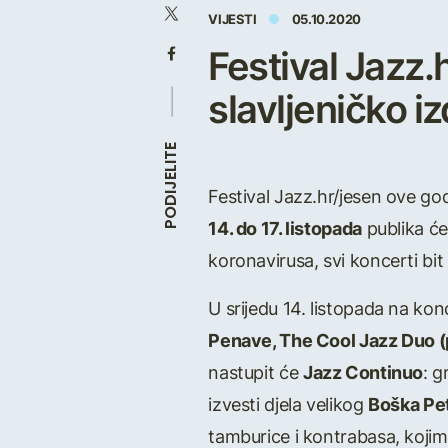
VIJESTI
05.10.2020
Festival Jazz.
slavljeničko i
PODIJELITE
Festival Jazz.hr/jesen ove god
14. do 17. listopada
publika će
koronavirusa, svi koncerti bi
U srijedu 14. listopada na k
Penave, The Cool Jazz Duo (p
nastupit će
Jazz Continuo
: g
izvesti djela velikog
Boška Pe
tamburice i kontrabasa, kojim