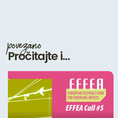
povezano
Pročitajte i...