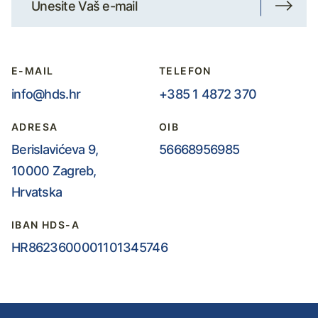
E-MAIL
TELEFON
info@hds.hr
+385 1 4872 370
ADRESA
OIB
Berislavićeva 9,
56668956985
10000 Zagreb,
Hrvatska
IBAN HDS-A
HR8623600001101345746