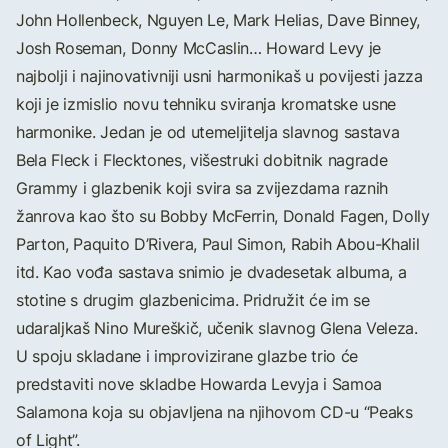
John Hollenbeck, Nguyen Le, Mark Helias, Dave Binney,
Josh Roseman, Donny McCaslin… Howard Levy je
najbolji i najinovativniji usni harmonikaš u povijesti jazza
koji je izmislio novu tehniku sviranja kromatske usne
harmonike. Jedan je od utemeljitelja slavnog sastava
Bela Fleck i Flecktones, višestruki dobitnik nagrade
Grammy i glazbenik koji svira sa zvijezdama raznih
žanrova kao što su Bobby McFerrin, Donald Fagen, Dolly
Parton, Paquito D’Rivera, Paul Simon, Rabih Abou-Khalil
itd. Kao vođa sastava snimio je dvadesetak albuma, a
stotine s drugim glazbenicima. Pridružit će im se
udaraljkaš Nino Mureškič, učenik slavnog Glena Veleza.
U spoju skladane i improvizirane glazbe trio će
predstaviti nove skladbe Howarda Levyja i Samoa
Salamona koja su objavljena na njihovom CD-u “Peaks
of Light”.