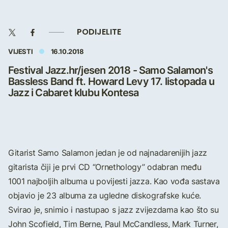
PODIJELITE
VIJESTI
16.10.2018
Festival Jazz.hr/jesen 2018 - Samo Salamon's
Bassless Band ft. Howard Levy 17. listopada u
Jazz i Cabaret klubu Kontesa
Gitarist Samo Salamon jedan je od najnadarenijih jazz
gitarista čiji je prvi CD “Ornethology” odabran među
1001 najboljih albuma u povijesti jazza. Kao vođa sastava
objavio je 23 albuma za ugledne diskografske kuće.
Svirao je, snimio i nastupao s jazz zvijezdama kao što su
John Scofield, Tim Berne, Paul McCandless, Mark Turner,