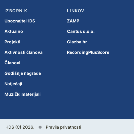
IZBORNIK
LINKOVI
Upoznajte HDS
ZAMP
Aktualno
Cantus d.o.o.
Projekti
Glazba.hr
Aktivnosti članova
RecordingPlusScore
Članovi
Godišnje nagrade
Natječaji
Muzički materijali
HDS (C) 2026.
Pravila privatnosti