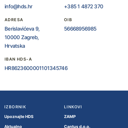
info@hds.hr
+385 1 4872 370
ADRESA
OIB
Berislavićeva 9,
56668956985
10000 Zagreb,
Hrvatska
IBAN HDS-A
HR8623600001101345746
IZBORNIK
LINKOVI
Upoznajte HDS
ZAMP
Aktualno
Cantus d.o.o.