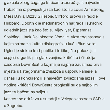
glazbala zbog čega ga kritičari uspoređuju s najvećim
trubačima iz povijesti jazza kao što su Louis Armstrong,
Miles Davis, Dizzy Gillespie, Clifford Brown i Freddie
Hubbard. Dobitnik je međunarodnih nagrada i suradnik
uglednih jazzista kao što su Vijay Iyer, Esperanza
Spalding i Jack DeJohnette. Vođa je vlastitog sastava s
kojim snima za kultnu diskografsku kuću Blue Note.
Ugled je stekao kod publike i kritike, što pokazuju i
uspjesi u godišnjim glasovanjima kritičara i čitatelja
časopisa DownBeat u kojima je najprije zauzimao prva
mjesta u kategorinama zvijazda u usponu karijere, a
danas i u konkurenciji s najvećim zvijezdama jazza. I ove
godine kritičari DownBeata proglasili su ga najboljim
jazz trubačem na svijetu.
Koncert se održava u suradnji s Veleposlanstvom SAD-a
u Zagrebu.