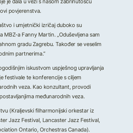
je je dala u vezi s našom zabrinutošću
anovi povjerenstva.
štvo i umjetnički izričaj duboko su
rica MBZ-a Fanny Martin. „Oduševljena sam
živahnom gradu Zagrebu. Također se veselim
rodnim partnerima.”
ogodišnjim iskustvom uspješnog upravljanja
festivale te konferencije s ciljem
narodnih veza. Kao konzultant, provodi
uspostavljanjima međunarodnih veza.
u (Kraljevski filharmonijski orkestar iz
er Jazz Festival, Lancaster Jazz Festival,
ociation Ontario, Orchestras Canada).