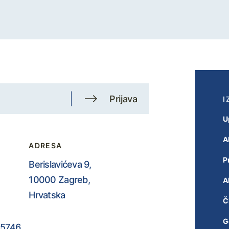
Prijava
I
U
A
ADRESA
P
Berislavićeva 9,
10000 Zagreb,
A
Hrvatska
Č
G
5746