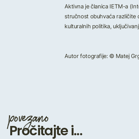
Aktivna je članica IETM-a (I
stručnost obuhvaća različite d
kulturalnih politika, uključiva
Autor fotografije: © Matej Gr
povezano
Pročitajte i...