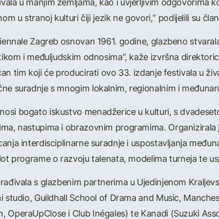
ala u manjim zemljama, kao i uvjerljivim odgovorima ko
om u stranoj kulturi čiji jezik ne govori,“ podijelili su čl
biennale Zagreb osnovan 1961. godine, glazbeno stvarala
 etikom i međuljudskim odnosima”, kaže izvršna direkto
an tim koji će producirati ovo 33. izdanje festivala u 
čne suradnje s mnogim lokalnim, regionalnim i međuna
osi bogato iskustvo menadžerice u kulturi, s dvadeset
ma, nastupima i obrazovnim programima. Organizirala je 
anja interdisciplinarne suradnje i uspostavljanja među
ilot programe o razvoju talenata, modelima turneja te 
rađivala s glazbenim partnerima u Ujedinjenom Kraljevstv
i studio, Guildhall School of Drama and Music, Manchest
, OperaUpClose i Club Inégales) te Kanadi (Suzuki Ass