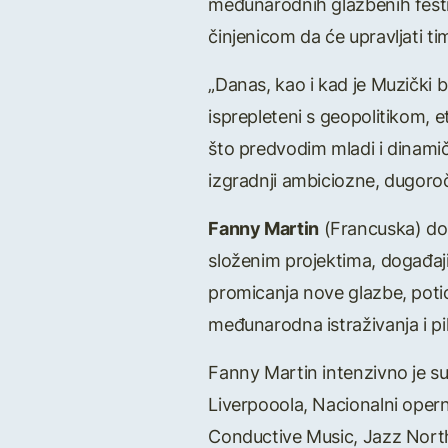
međunarodnih glazbenih festiv
činjenicom da će upravljati tim
„Danas, kao i kad je Muzički 
isprepleteni s geopolitikom,
što predvodim mladi i dinamič
izgradnji ambiciozne, dugoro
Fanny Martin
(Francuska) don
složenim projektima, događaji
promicanja nove glazbe, potic
međunarodna istraživanja i p
Fanny Martin intenzivno je su
Liverpooola, Nacionalni opern
Conductive Music, Jazz North