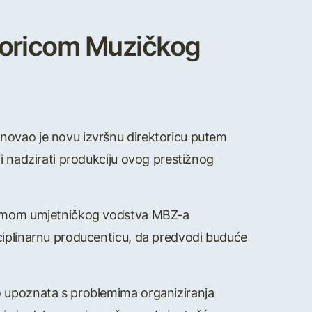
toricom Muzičkog
novao je novu izvršnu direktoricu putem
i nadzirati produkciju ovog prestižnog
s timom umjetničkog vodstva MBZ-a
ciplinarnu producenticu, da predvodi buduće
o upoznata s problemima organiziranja