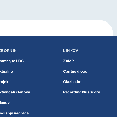
ZBORNIK
LINKOVI
poznajte HDS
ZAMP
ktualno
Cantus d.o.o.
rojekti
Glazba.hr
ktivnosti članova
RecordingPlusScore
lanovi
odišnje nagrade