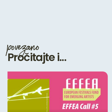
povezano
Pročitajte i...