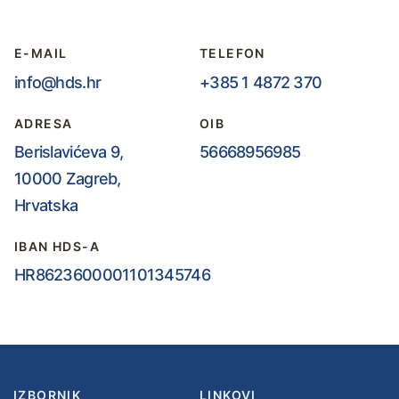
E-MAIL
TELEFON
info@hds.hr
+385 1 4872 370
ADRESA
OIB
Berislavićeva 9,
56668956985
10000 Zagreb,
Hrvatska
IBAN HDS-A
HR8623600001101345746
IZBORNIK
LINKOVI