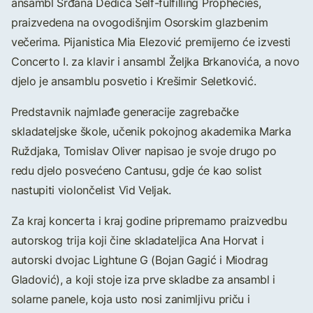
ansambl Srđana Dedića Self-fulfilling Prophecies,
praizvedena na ovogodišnjim Osorskim glazbenim
večerima. Pijanistica Mia Elezović premijerno će izvesti
Concerto I. za klavir i ansambl Željka Brkanovića, a novo
djelo je ansamblu posvetio i Krešimir Seletković.
Predstavnik najmlađe generacije zagrebačke
skladateljske škole, učenik pokojnog akademika Marka
Ruždjaka, Tomislav Oliver napisao je svoje drugo po
redu djelo posvećeno Cantusu, gdje će kao solist
nastupiti violončelist Vid Veljak.
Za kraj koncerta i kraj godine pripremamo praizvedbu
autorskog trija koji čine skladateljica Ana Horvat i
autorski dvojac Lightune G (Bojan Gagić i Miodrag
Gladović), a koji stoje iza prve skladbe za ansambl i
solarne panele, koja usto nosi zanimljivu priču i