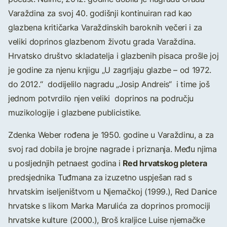
Varaždina za svoj 40. godišnji kontinuiran rad kao
glazbena kritičarka Varaždinskih baroknih večeri i za
veliki doprinos glazbenom životu grada Varaždina.
Hrvatsko društvo skladatelja i glazbenih pisaca prošle joj
je godine za njenu knjigu „U zagrljaju glazbe – od 1972.
do 2012.“ dodijelilo nagradu „Josip Andreis“ i time još
jednom potvrdilo njen veliki doprinos na području
muzikologije i glazbene publicistike.
Zdenka Weber rođena je 1950. godine u Varaždinu, a za
svoj rad dobila je brojne nagrade i priznanja. Među njima
Red hrvatskog pletera
u posljednjih petnaest godina i
predsjednika Tuđmana za izuzetno uspješan rad s
hrvatskim iseljeništvom u Njemačkoj (1999.), Red Danice
hrvatske s likom Marka Marulića za doprinos promociji
hrvatske kulture (2000.), Broš kraljice Luise njemačke