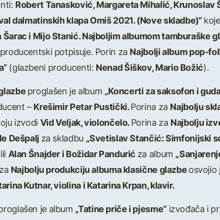
nti:
Robert Tanasković, Margareta Mihalić, Krunoslav
ival dalmatinskih klapa Omiš 2021. (Nove skladbe)“
koj
 Šarac i Mijo Stanić. Najboljim albumom tamburaške g
 producentski potpisuje. Porin za
Najbolji album pop-fo
ra“
(glazbeni producenti:
Nenad Šiškov, Mario Božić
).
 glazbe
proglašen je album
„Koncerti za saksofon i gud
ducent –
Krešimir Petar Pustički.
Porina za
Najbolju sk
oju izvodi
Vid Veljak, violončelo.
Porina za
Najbolju iz
vle Dešpalj
za skladbu
„Svetislav Stančić: Simfonijski s
ili
Alan Šnajder i Božidar Pandurić
za album
„Sanjarenj
 za
Najbolju produkciju albuma klasične glazbe
osvojio 
arina Kutnar, violina i Katarina Krpan, klavir.
proglašen je album
„Tatine priče i pjesme“
izvođača i 