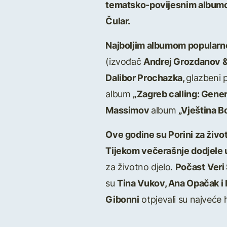
tematsko-povijesnim albu
Čular.
Najboljim albumom popular
(izvođač
Andrej Grozdanov & P
Dalibor Prochazka,
glazbeni
album
„Zagreb calling: Gener
Massimov
album
„Vještina B
Ove godine su Porini za živo
Tijekom večerašnje dodjele 
za životno djelo.
Počast
Veri
su
Tina Vukov, Ana Opačak i 
Gibonni
otpjevali su najveće 