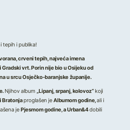
tepih i publika!
dvorana, crveni tepih, najveća imena
Gradski vrt. Porin nije bio u Osijeku od
rina u srcu Osječko-baranjske županije.
e.
Njihov album
„Lipanj, srpanj, kolovoz“
koji
i Bratonja
proglašen je
Albumom godine,
ali i
lašena je
Pjesmom godine, a Urban&4
dobili