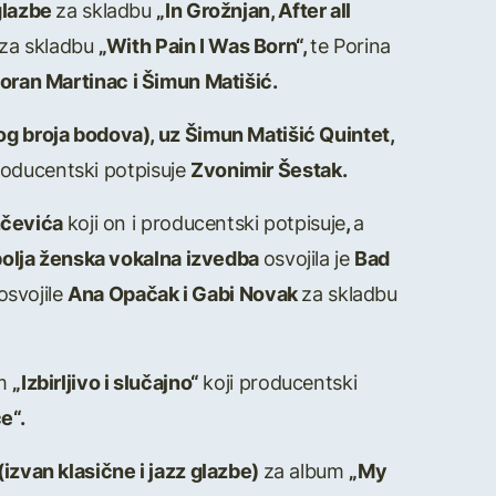
glazbe
za skladbu
„In Grožnjan, After all
za skladbu
„With Pain I Was Born“,
te Porina
oran Martinac i Šimun Matišić.
tog broja bodova), uz Šimun Matišić Quintet,
roducentski potpisuje
Zvonimir Šestak.
nčevića
koji on i producentski potpisuje
,
a
olja ženska vokalna izvedba
osvojila je
Bad
osvojile
Ana Opačak i Gabi Novak
za skladbu
um
„Izbirljivo i slučajno“
koji producentski
e“.
(izvan klasične i jazz glazbe)
za album
„My