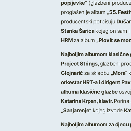
popijevke“
(glazbeni produce
proglašen je album
„55. Fest
producentski potpisuju
Dušan
Stanka Šarića
kojeg on sam i
HRM
za album
„Plovit se mo
Najboljim albumom klasične
Project Strings,
glazbeni pro
Glojnarić
za skladbu
„Mora“
k
orkestar HRT-a i dirigent Pa
albuma klasične glazbe
osvoj
Katarina Krpan, klavir.
Porina
„Sanjarenje“
kojeg izvode
Kat
Najboljim albumom za djecu