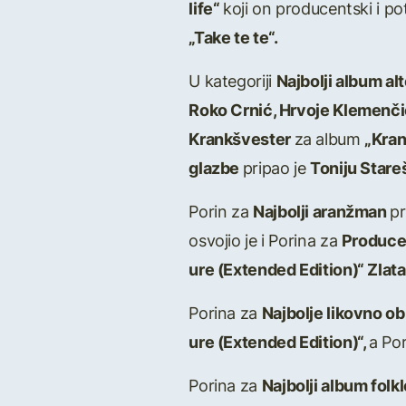
life“
koji on producentski i pot
„Take te te“.
U kategoriji
Najbolji album al
Roko Crnić, Hrvoje Klemenčić
Krankšvester
za album
„Kra
glazbe
pripao je
Toniju Stare
Porin za
Najbolji aranžman
pr
osvojio je i Porina za
Produce
ure (Extended Edition)“ Zlata
Porina za
Najbolje likovno o
ure (Extended Edition)“,
a Po
Porina za
Najbolji album folk