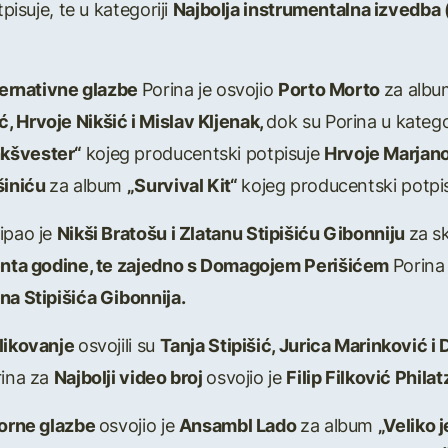
pisuje, te u kategoriji
Najbolja instrumentalna izvedba (
ternativne glazbe
Porina je osvojio
Porto Morto
za alb
, Hrvoje Nikšić i Mislav Kljenak,
dok su Porina u katego
nkšvester“
kojeg producentski potpisuje
Hrvoje Marjan
šiniću
za album
„Survival Kit“
kojeg producentski potpi
ipao je
Nikši Bratošu i Zlatanu Stipišiću Gibonniju
za s
nta godine, te zajedno s Domagojem Perišićem
Porina
na Stipišića Gibonnija.
blikovanje
osvojili su
Tanja Stipišić, Jurica Marinković i
rina za
Najbolji video broj
osvojio je
Filip Filković Phila
lorne glazbe
osvojio je
Ansambl Lado
za album
„Veliko 