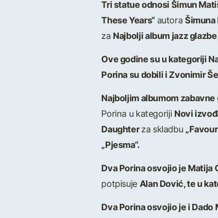
Tri statue odnosi Šimun Mati
These Years“
autora
Šimuna 
za
Najbolji album jazz glazb
Ove godine su u kategoriji Na
Porina su dobili i Zvonimir
Najboljim albumom zabavne
Porina u kategoriji
Novi izvo
Daughter
za skladbu
„Favour
„Pjesma“.
Dva Porina osvojio je Matija 
potpisuje
Alan Dović, te u ka
Dva Porina osvojio je i Dado 