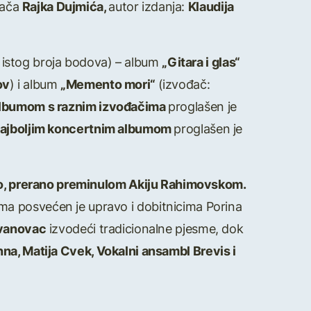
đača
Rajka Dujmića,
autor izdanja:
Klaudija
 istog broja bodova) – album
„Gitara i glas“
ov
) i album
„Memento mori“
(izvođač:
albumom s raznim izvođačima
proglašen je
ajboljim koncertnim albumom
proglašen je
umno, prerano preminulom Akiju Rahimovskom.
ma posvećen je upravo i dobitnicima Porina
ovanovac
izvodeći tradicionalne pjesme, dok
na, Matija Cvek, Vokalni ansambl Brevis i