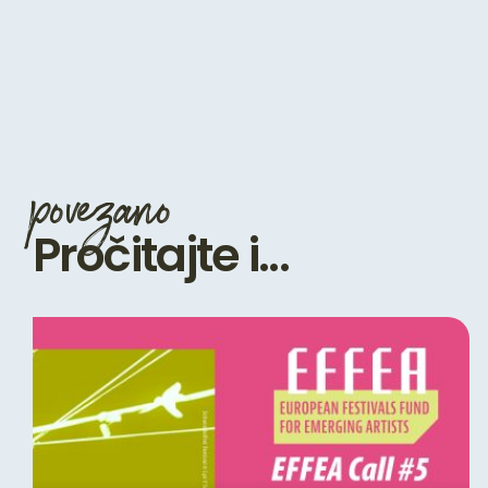
povezano
Pročitajte i...