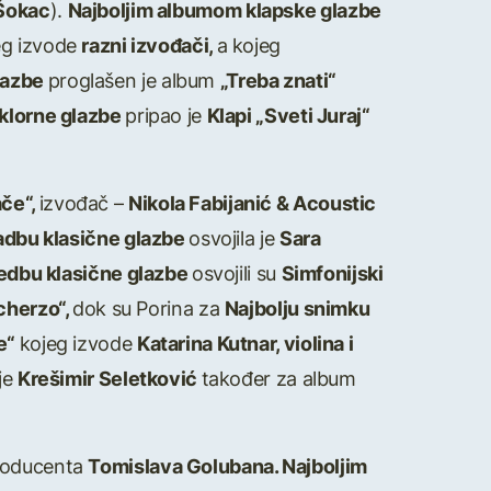
 Šokac
).
Najboljim albumom klapske glazbe
eg izvode
razni izvođači,
a kojeg
lazbe
proglašen je album
„Treba znati“
lklorne glazbe
pripao je
Klapi „Sveti Juraj“
ače“,
izvođač –
Nikola Fabijanić & Acoustic
ladbu klasične glazbe
osvojila je
Sara
vedbu klasične glazbe
osvojili su
Simfonijski
cherzo“,
dok su Porina za
Najbolju snimku
e“
kojeg izvode
Katarina Kutnar, violina i
je
Krešimir Seletković
također za album
producenta
Tomislava Golubana. Najboljim