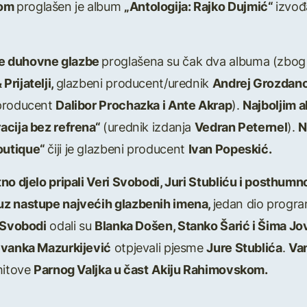
mom
proglašen je album
„Antologija: Rajko Dujmić“
izvo
ne duhovne glazbe
proglašena su čak dva albuma (zbog
rijatelji,
glazbeni producent/urednik
Andrej Grozdan
 producent
Dalibor Prochazka i Ante Akrap
).
Najboljim 
acija bez refrena“
(urednik izdanja
Vedran Peternel
).
N
outique“
čiji je glazbeni producent
Ivan Popeskić.
tno djelo pripali Veri Svobodi, Juri Stubliću i posth
uz nastupe najvećih glazbenih imena,
jedan dio progra
 Svobodi
odali su
Blanka Došen, Stanko Šarić i Šima J
Ivanka Mazurkijević
otpjevali pjesme
Jure Stublića
.
Van
hitove
Parnog Valjka u čast
Akiju Rahimovskom.