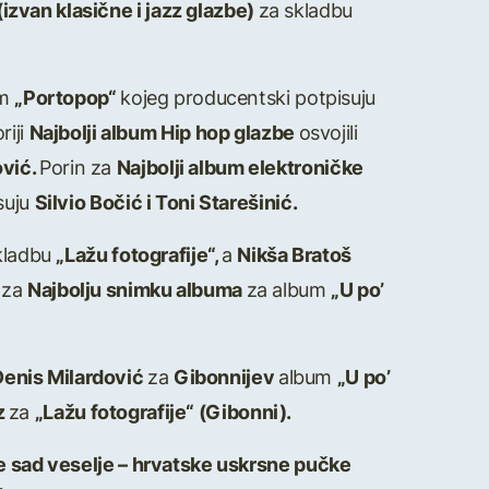
izvan klasične i jazz glazbe)
za skladbu
um
„Portopop“
kojeg producentski potpisuju
riji
Najbolji album Hip hop glazbe
osvojili
ović.
Porin za
Najbolji album elektroničke
suju
Silvio Bočić i Toni Starešinić.
kladbu
„Lažu fotografije“,
a
Nikša Bratoš
 za
Najbolju snimku albuma
za album
„U po’
 Denis Milardović
za
Gibonnijev
album
„U po’
tz
za
„Lažu fotografije“ (Gibonni).
je sad veselje – hrvatske uskrsne pučke