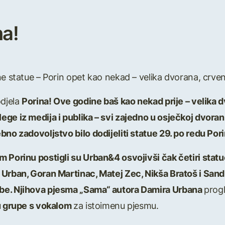
na!
e statue – Porin opet kao nekad – velika dvorana, crveni 
odjela
Porina! Ove godine baš kao nekad prije – velika 
ge iz medija i publika – svi zajedno u osječkoj dvorani 
bno zadovoljstvo bilo dodijeliti statue 29. po redu Po
m Porinu postigli su Urban&4 osvojivši čak četiri statu
 Urban, Goran Martinac, Matej Zec, Nikša Bratoš i Sand
be. Njihova pjesma „Sama“ autora Damira Urbana
prog
u grupe s vokalom
za istoimenu pjesmu.