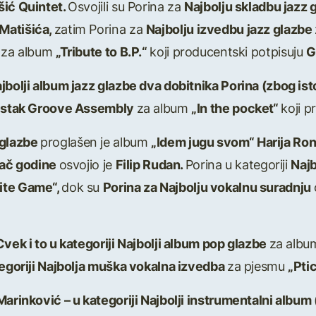
šić Quintet.
Osvojili su Porina za
Najbolju skladbu jazz 
Matišića,
zatim Porina za
Najbolju izvedbu jazz glazbe
e
za album
„Tribute to B.P.“
koji producentski potpisuju
G
jbolji album jazz glazbe dva dobitnika Porina (zbog is
 Šestak Groove Assembly
za album
„In the pocket“
koji p
 glazbe
proglašen je album
„Idem jugu svom“ Harija Ro
đač godine
osvojio je
Filip Rudan.
Porina u kategoriji
Najb
ite Game“,
dok su
Porina za Najbolju vokalnu suradnju
Cvek i to u kategoriji Najbolji album pop glazbe
za alb
tegoriji Najbolja muška vokalna izvedba
za pjesmu
„Ptic
Marinković – u kategoriji Najbolji instrumentalni album 