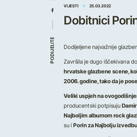
VIJESTI
25.03.2022
Dobitnici Pori
PODIJELITE
Dodijeljene najvažnije glazben
Završila je dugo iščekivana d
hrvatske glazbene scene, kole
2006. godine, tako da je pose
Veliki uspjeh na ovogodišnje
producentski potpisuju
Damir
Najboljim albumom rock glaz
su i
Porin za Najbolju izvedb