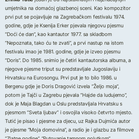
umjetnika na domaćoj glazbenoj sceni. Kao kompozitor
prvi put se pojavljuje na Zagrebačkom festivalu 1974.
godine, gdje je Ksenija Erker pjevala njegovu pjesmu
“Doći će dan”, kao kantautor 1977. sa skladbom
“Nepoznata, tako ću te zvati”, a prvi nastup na istom
festivalu imao je 1981. godine, gdje je izveo pjesmu
“Doris”. Do 1985. snimio je četiri kantautorska albuma, a
njegove pjesme triput su predstavljale Jugoslaviju i
Hrvatsku na Eurosongu. Prvi put je to bilo 1986. u
Bergenu gdje je Doris Dragović izvela “Željo moja”,
potom je Tajči u Zagrebu pjevala “Hajde da ludujemo”,
dok je Maja Blagdan u Oslu predstavljala Hrvatsku s
pjesmom “Sveta ljubav” i osvojila visoko četvrto mjesto.
Tutić je pisao i pjesme za djecu, uz Rajka Dujmića autor
je pjesme “Moja domovina”, a radio je i glazbu za filmove
“Zlatne godine”, “Putovanje tamnom polutkom”,