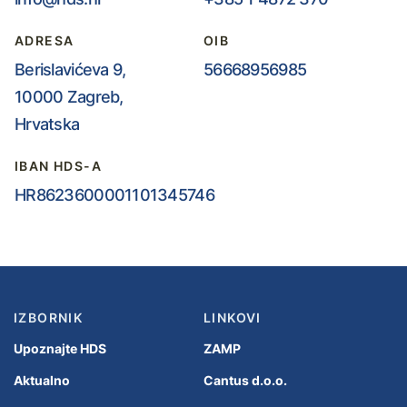
ADRESA
OIB
Berislavićeva 9,
56668956985
10000 Zagreb,
Hrvatska
IBAN HDS-A
HR8623600001101345746
IZBORNIK
LINKOVI
Upoznajte HDS
ZAMP
Aktualno
Cantus d.o.o.