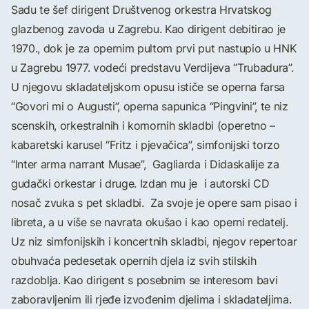
Sadu te šef dirigent Društvenog orkestra Hrvatskog
glazbenog zavoda u Zagrebu. Kao dirigent debitirao je
1970., dok je za opernim pultom prvi put nastupio u HNK
u Zagrebu 1977. vodeći predstavu Verdijeva “Trubadura”.
U njegovu skladateljskom opusu ističe se operna farsa
“Govori mi o Augusti”, operna sapunica “Pingvini”, te niz
scenskih, orkestralnih i komornih skladbi (operetno –
kabaretski karusel “Fritz i pjevačica”, simfonijski torzo
“Inter arma narrant Musae”, Gagliarda i Didaskalije za
gudački orkestar i druge. Izdan mu je i autorski CD
nosač zvuka s pet skladbi. Za svoje je opere sam pisao i
libreta, a u više se navrata okušao i kao operni redatelj.
Uz niz simfonijskih i koncertnih skladbi, njegov repertoar
obuhvaća pedesetak opernih djela iz svih stilskih
razdoblja. Kao dirigent s posebnim se interesom bavi
zaboravljenim ili rjeđe izvođenim djelima i skladateljima.