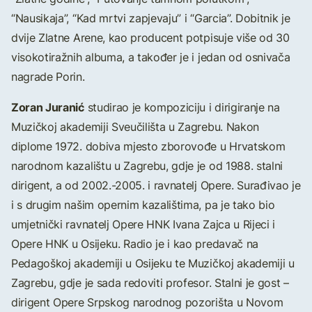
“Nausikaja”, “Kad mrtvi zapjevaju” i “Garcia”. Dobitnik je
dvije Zlatne Arene, kao producent potpisuje više od 30
visokotiražnih albuma, a također je i jedan od osnivača
nagrade Porin.
Zoran Juranić
studirao je kompoziciju i dirigiranje na
Muzičkoj akademiji Sveučilišta u Zagrebu. Nakon
diplome 1972. dobiva mjesto zborovođe u Hrvatskom
narodnom kazalištu u Zagrebu, gdje je od 1988. stalni
dirigent, a od 2002.-2005. i ravnatelj Opere. Surađivao je
i s drugim našim opernim kazalištima, pa je tako bio
umjetnički ravnatelj Opere HNK Ivana Zajca u Rijeci i
Opere HNK u Osijeku. Radio je i kao predavač na
Pedagoškoj akademiji u Osijeku te Muzičkoj akademiji u
Zagrebu, gdje je sada redoviti profesor. Stalni je gost –
dirigent Opere Srpskog narodnog pozorišta u Novom