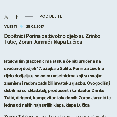
PODIJELITE
VIJESTI
28.02.2017
Dobitnici Porina za životno djelo su Zrinko
Tutić, Zoran Juranić i klapa Lučica
Istaknutim glazbenicima statua će biti uručena na
svečanoj dodjeli 17. ožujka u Splitu. Porin za životno
djelo dodjeljuje se onim umjetnicima koji su svojim
znanjem i radom zadužili hrvatsku glazbu. Ovogodišnji
dobitnici su skladatelj, producent i kantautor Zrinko
Tutić, dirigent, kompozitor i akademik Zoran Juranić te
jedna od naših najstarijih klapa, klapa Lučica.
Zrinko Tutić
jedan je od najistaknutijih i najznačajnijih