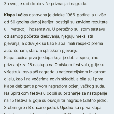
Za svoj je rad dobio više priznanja i nagrada.
Klapa Lučica
osnovana je daleke 1966. godine, a u više
od 50 godina dugoj karijeri postigli su zavidne rezultate
u Hrvatskoj i inozemstvu. U pretežno su istom sastavu
od samog početka djelovanja, njeguju mekši stil
pjevanja, a oduvijek su kao klapa imali respekt prema
autohtonom, starom splitskom pjevanju.
Klapa Lučica prva je klapa koja je dobila specijalno
priznanje za 15 nastupa na Omiškom festivalu, gdje su
višestruki osvajači nagrada u natjecateljskom izvornom
dijelu, kao i na večerima novih skladbi, a bila su i prva
klapa debitant s prvom nagradom ocjenjivačkog suda.
Na Splitskom festivalu dobili su priznanje za nastupanje
na 15 festivala, gdje su osvojili tri nagrade (Zlatno jedro,
Srebrni grb i Brončano jedro). Ujedno su i prva klapa