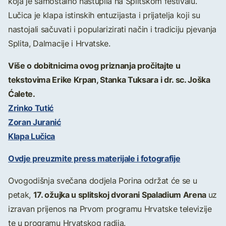
koja je samostalno nastupila na Splitskom festivalu.
Lučica je klapa istinskih entuzijasta i prijatelja koji su
nastojali sačuvati i popularizirati način i tradiciju pjevanja
Splita, Dalmacije i Hrvatske.
Više o dobitnicima ovog priznanja pročitajte u
tekstovima Erike Krpan, Stanka Tuksara i dr. sc. Joška
Ćalete.
Zrinko Tutić
Zoran Juranić
Klapa Lučica
Ovdje preuzmite press materijale i fotografije
Ovogodišnja svečana dodjela Porina održat će se u
17. ožujka u splitskoj dvorani Spaladium Arena
petak,
uz
izravan prijenos na Prvom programu Hrvatske televizije
te u programu Hrvatskog radija.