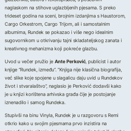
naglaskom na stihove uglazbljenih pjesama. S preko
trideset godina na sceni, brojnim izdanjima s Haustorom,
Cargo Orkestrom, Cargo Trijom, ali i samostalnim
albumima, Rundek se pokazao i više nego idealnim
sugovornikom u otkrivanju tajni skladateljskog zanata i
kreativnog mehanizma koji pokreće glazbu.
Ante Perković
Uvod u večer pružio je
, publicist i autor
knjige “Rundek, između”. “Knjiga nije klasična biografija,
već slike koje spojene u slagalicu daju uvid u Rundekov
život i stvaralaštvo”, naglasio je Perković dodavši kako
je u knjizi korištena arhivska građa čije je postojanje
iznenadilo i samog Rundeka.
Stupivši na binu Vinyla, Rundek je u razgovoru s Remi
otkrio kako u svojim pjesmama prvo inzistira na