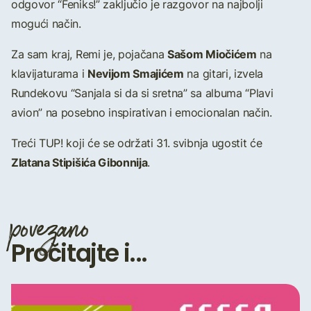
odgovor “Feniks!” zaključio je razgovor na najbolji
mogući način.
Sašom Miočićem
Za sam kraj, Remi je, pojačana
na
Nevijom Smajićem
klavijaturama i
na gitari, izvela
Rundekovu “Sanjala si da si sretna” sa albuma “Plavi
avion” na posebno inspirativan i emocionalan način.
Treći TUP! koji će se održati 31. svibnja ugostit će
Zlatana Stipišića Gibonnija
.
povezano
Pročitajte i...