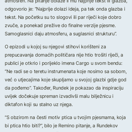
atmosferi. Na pitanje dolaze li mu najprije tekst ili glazba,
odgovorio je: “Najprije dolazi ideja, pa tek onda glazba i
tekst. Na početku su to slogovi ili par riječi koje dobro
zvuče, a ponekad prežive do finalne verzije pjesme.
Samoglasnici daju atmosferu, a suglasnici strukturu”.
O epizodi u kojoj su njegovi stihovi korišteni za
prepucavanja domaćih političara nije htio trošiti riječi, a
publici je otkrio i porijeklo imena Cargo u svom bendu:
“Ne radi se o teretu instrumenata koje nosimo sa sobom,
već o utjecajima koje skupljamo u svojoj glazbi gdje god
da pođemo”. Također, Rundek je pokazao da inspiraciju
uvijek dočekuje spreman izvadivši malu bilježnicu i
diktafon koji su stalno uz njega.
“S obzirom na česti motiv ptica u tvojim pjesmama, koja
bi ptica htio biti?”, bilo je Remino pitanje, a Rundekov