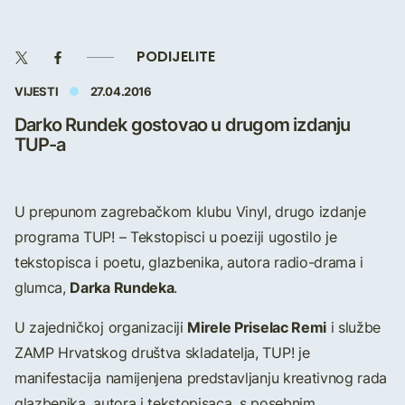
PODIJELITE
VIJESTI
27.04.2016
Darko Rundek gostovao u drugom izdanju
TUP-a
U prepunom zagrebačkom klubu Vinyl, drugo izdanje
programa TUP! – Tekstopisci u poeziji ugostilo je
tekstopisca i poetu, glazbenika, autora radio-drama i
Darka Rundeka
glumca,
.
Mirele Priselac Remi
U zajedničkoj organizaciji
i službe
ZAMP Hrvatskog društva skladatelja, TUP! je
manifestacija namijenjena predstavljanju kreativnog rada
glazbenika, autora i tekstopisaca, s posebnim