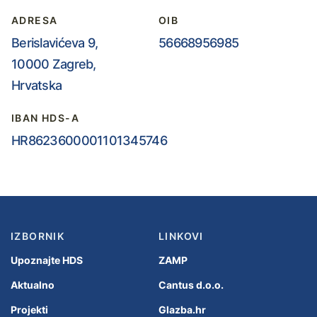
ADRESA
OIB
Berislavićeva 9,
56668956985
10000 Zagreb,
Hrvatska
IBAN HDS-A
HR8623600001101345746
IZBORNIK
LINKOVI
Upoznajte HDS
ZAMP
Aktualno
Cantus d.o.o.
Projekti
Glazba.hr