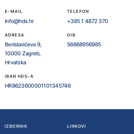
E-MAIL
TELEFON
info@hds.hr
+385 1 4872 370
ADRESA
OIB
Berislavićeva 9,
56668956985
10000 Zagreb,
Hrvatska
IBAN HDS-A
HR8623600001101345746
IZBORNIK
LINKOVI