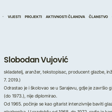
VIJESTI
PROJEKTI
AKTIVNOSTI ČLANOVA
ČLANSTVO
Slobodan Vujović
skladatelj, aranžer, tekstopisac, producent glazbe, inž
7. 2019.)
Odrastao je i školovao se u Sarajevu, gdje je završio gi
(do 1973.), nije diplomirao.
Od 1965. počinje se kao gitarist intenzivnije baviti gl
glazbenika. U razdoblju od 1968. do 1972. radio je ka