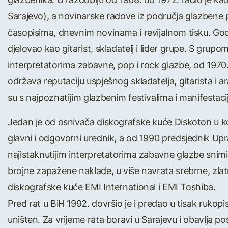
Sarajevo), a novinarske radove iz područja glazbene 
časopisima, dnevnim novinama i revijalnom tisku. God
djelovao kao gitarist, skladatelj i lider grupe. S gru
interpretatorima zabavne, pop i rock glazbe, od 1970
održava reputaciju uspješnog skladatelja, gitarista i 
su s najpoznatijim glazbenim festivalima i manifestaci
Jedan je od osnivača diskografske kuće Diskoton u ko
glavni i odgovorni urednik, a od 1990 predsjednik U
najistaknutijim interpretatorima zabavne glazbe snimio
brojne zapažene naklade, u više navrata srebrne, zlatn
diskografske kuće EMI International i EMI Toshiba.
Pred rat u BiH 1992. dovršio je i predao u tisak rukopis 
uništen. Za vrijeme rata boravi u Sarajevu i obavlja p