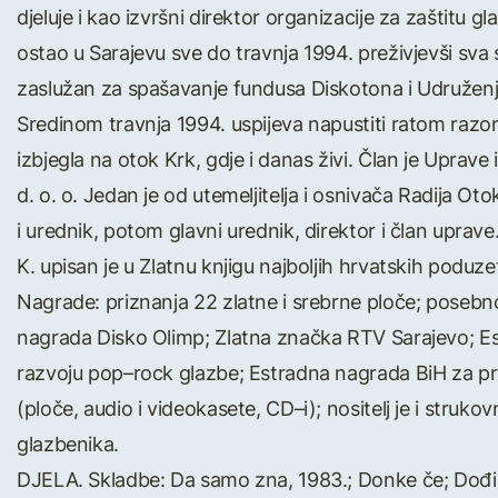
djeluje i kao izvršni direktor organizacije za zaštitu 
ostao u Sarajevu sve do travnja 1994. preživjevši sva
zaslužan za spašavanje fundusa Diskotona i Udružen
Sredinom travnja 1994. uspijeva napustiti ratom razoren
izbjegla na otok Krk, gdje i danas živi. Član je Uprave
d. o. o. Jedan je od utemeljitelja i osnivača Radija Ot
i urednik, potom glavni urednik, direktor i član upra
K. upisan je u Zlatnu knjigu najboljih hrvatskih poduz
Nagrade: priznanja 22 zlatne i srebrne ploče; posebno
nagrada Disko Olimp; Zlatna značka RTV Sarajevo; E
razvoju pop–rock glazbe; Estradna nagrada BiH za pro
(ploče, audio i videokasete, CD–i); nositelj je i struko
glazbenika.
DJELA. Skladbe: Da samo zna, 1983.; Donke če; Dođi u