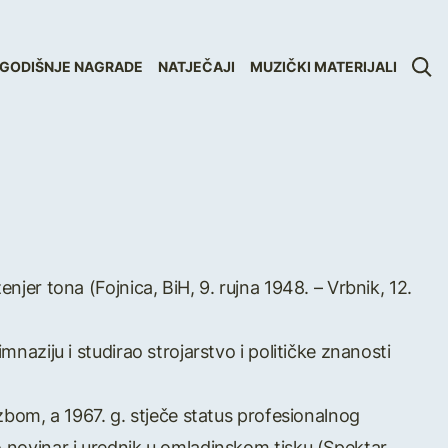
GODIŠNJE NAGRADE
NATJEČAJI
MUZIČKI MATERIJALI
enjer tona (Fojnica, BiH, 9. rujna 1948. – Vrbnik, 12.
mnaziju i studirao strojarstvo i političke znanosti
azbom, a 1967. g. stječe status profesionalnog
o novinar i urednik u omladinskom tisku (Spektar,