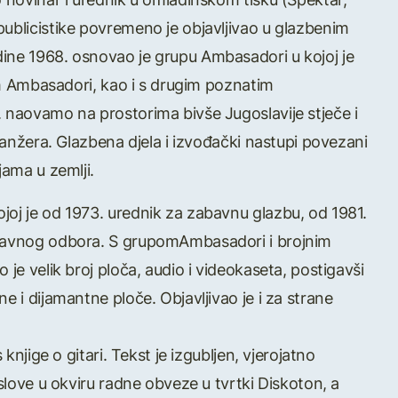
publicistike povremeno je objavljivao u glazbenim
ine 1968. osnovao je grupu Ambasadori u kojoj je
pom Ambasadori, kao i s drugim poznatim
. naovamo na prostorima bivše Jugoslavije stječe i
aranžera. Glazbena djela i izvođački nastupi povezani
jama u zemlji.
joj je od 1973. urednik za zabavnu glazbu, od 1981.
pravnog odbora. S grupomAmbasadori i brojnim
 je velik broj ploča, audio i videokaseta, postigavši
e i dijamantne ploče. Objavljivao je i za strane
knjige o gitari. Tekst je izgubljen, vjerojatno
oslove u okviru radne obveze u tvrtki Diskoton, a