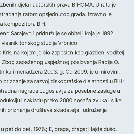
glazbenih djela i autorskih prava BIHOMA. U ratu je
 stradanja ratom opsjednutog grada. Izravno je
ja kompozitora BiH.
o Sarajevo i pridružuje se obitelji koja je 1992.
 i vlasnik tonskog studija Vrbnico
ok Krk, na kojem je bio zaposlen kao glazbeni voditelj
ve. Zbog zapaženog uspješnog poslovanja Radija O.
etnika i menadžera 2003. g. Od 2009. je u mirovini.
 priznanje za razvoj diskografske djelatnosti u BiH;
stradna nagrada Jugoslavije za posebne zasluge u
dukciju i nakladu preko 2000 nosača zvuka i slike
vnih priznanja društava skladatelja i udruženja
 pet do pet, 1976.; E, draga, draga; Hajde dušo,