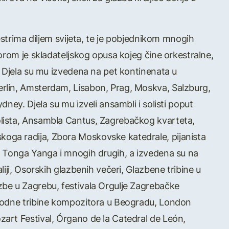
estrima diljem svijeta, te je pobjednikom mnogih
orom je skladateljskog opusa kojeg čine orkestralne,
. Djela su mu izvedena na pet kontinenata u
rlin, Amsterdam, Lisabon, Prag, Moskva, Salzburg,
ney. Djela su mu izveli ansambli i solisti poput
lista, Ansambla Cantus, Zagrebačkog kvarteta,
ga radija, Zbora Moskovske katedrale, pijanista
a Tonga Yanga i mnogih drugih, a izvedena su na
iji, Osorskih glazbenih večeri, Glazbene tribine u
be u Zagrebu, festivala Orgulje Zagrebačke
arodne tribine kompozitora u Beogradu, London
art Festival, Órgano de la Catedral de León,