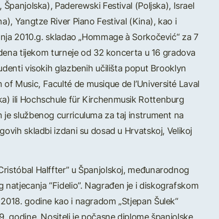
 Španjolska), Paderewski Festival (Poljska), Israel
a), Yangtze River Piano Festival (Kina), kao i
aranja 2010.g. skladao „Hommage à Sorkočević“ za 7
vedena tijekom turneje od 32 koncerta u 16 gradova
udenti visokih glazbenih učilišta poput Brooklyn
f Music, Faculté de musique de l’Université Laval
a) ili Hochschule für Kirchenmusik Rottenburg
 je službenog curriculuma za taj instrument na
govih skladbi izdani su dosad u Hrvatskoj, Velikoj
Cristóbal Halffter” u Španjolskoj, međunarodnog
natjecanja “Fidelio”. Nagrađen je i diskografskom
 2018. godine kao i nagradom „Stjepan Šulek“
9. godine. Nositelj je počasne diplome španjolske