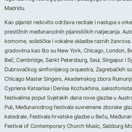
Madridu.
Kao pijanist redovito održava recitale i nastupa s ork
prestižnih međunarodnih pijanističkih natjecanja. Aut
komorne, solističke i vokalne skladbe raznih žanrova
gradovima kao što su New York, Chicago, London, Be
Beč, Cambridge, Sankt Petersburg, Seul, Singapur i Syd
Dubrovačkog simfonijskog orquestra, Zagrebačkih so
Chicago Master Singers, Akademskog zbora Rumunjsko
Cypriena Katsarisa i Denisa Kozhukhina, saksofonist
festivalima poput Svjetskih dana nove glazbe u Austral
Puli, Međunarodnog festivala suvremene zborske glaz
katedrale, Festivala hrvatske glazbe u Beču, Međun
Festival of Contemporary Church Music, Salzburg Moz