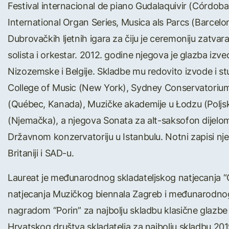
Festival internacional de piano Gudalaquivir (Córdoba,
International Organ Series, Musica als Parcs (Barcelon
Dubrovačkih ljetnih igara za čiju je ceremoniju zatv
solista i orkestar. 2012. godine njegova je glazba iz
Nizozemske i Belgije. Skladbe mu redovito izvode i st
College of Music (New York), Sydney Conservatorium o
(Québec, Kanada), Muzičke akademije u Łodzu (Poljsk
(Njemačka), a njegova Sonata za alt-saksofon dijelom
Državnom konzervatoriju u Istanbulu. Notni zapisi nje
Britaniji i SAD-u.
Laureat je međunarodnog skladateljskog natjecanja “
natjecanja Muzičkog biennala Zagreb i međunarodnog 
nagradom “Porin” za najbolju skladbu klasične glazbe
Hrvatskog društva skladatelja za najbolju skladbu 201