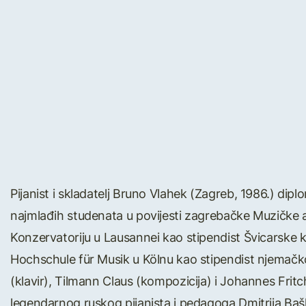
Pijanist i skladatelj Bruno Vlahek (Zagreb, 1986.) dipl
najmlađih studenata u povijesti zagrebačke Muzičke a
Konzervatoriju u Lausannei kao stipendist Švicarske 
Hochschule für Musik u Kölnu kao stipendist njemačko
(klavir), Tilmann Claus (kompozicija) i Johannes Fritc
legendarnog ruskog pijanista i pedagoga Dmitrija Baški