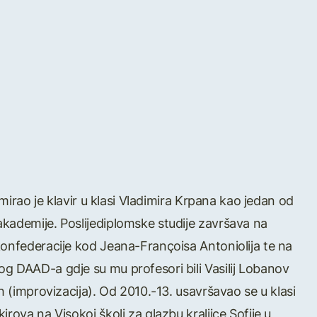
omirao je klavir u klasi Vladimira Krpana kao jedan od
kademije. Poslijediplomske studije završava na
konfederacije kod Jeana-Françoisa Antoniolija te na
g DAAD-a gdje su mu profesori bili Vasilij Lobanov
h (improvizacija). Od 2010.-13. usavršavao se u klasi
rova na Visokoj školi za glazbu kraljice Sofije u