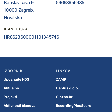
Berislavićeva 9,
56668956985
10000 Zagreb,
Hrvatska
IBAN HDS-A
HR8623600001101345746
IZBORNIK
LINKOVI
Upoznajte HDS
ZAMP
Aktualno
Cantus d.o.o.
Projekti
Glazba.hr
Aktivnosti članova
RecordingPlusScore