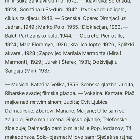
mini–suita za klavirski trio, 1972. — klavirska: Serenada,
1928.; Sonatina u Es–duru, 1942.; Izvor vode uz igalo,
ciklus za djecu, 1948. — Scenska. Opere: Dimnjaci uz
Jadran, 1949.; Marko Polo, 1955.; Dioklecijan, 1963. —
Balet: Partizansko kolo, 1944. — Operete: Pierrot Ilo,
1924.; Mala Floramye, 1926.; Kra1jica lopte, 1926.; Splitski
akvarel, 1928.; Zapovijed Maršala Marmonta (Mira i
Marmont), 1929.; Jurek i Štefek, 1931.; Doživljaji u
Šangaju (Min), 1937.
— Musical: Katarina Velika, 1956. Scenska glazba: Judita,
Ribarske svađe; filmska glazba. — Vokalna. Kantate: Plač
majke nad mrtvim sinom; Judita; Cvit Ljubice
Dalmatinske. Zborovi: Marjane, Marjane; U te sam se
zaljubio; Ružo ma rumena; Sinjsko ojkanje; Telefonske
žice zuje; Dalmacijo zemljo mila; Mile Pop Jordanov; Tri
makedonske. Solo–pjesme: Milovo sam; Sjećaš se rujna;