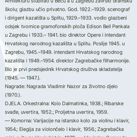
Arhitekturu studirao u Beču a u Zagrebu završio dramsku
školu; glazbu učio privatno. God. 1922.–1929. scenograf
i dirigent kazališta u Splitu, 1929.–1933. vodio glazbeni
odsjek tvornice gramofonskih ploča Edison Bell Penkala
u Zagrebu i 1933.– 1941. bio direktor Opere i intendant
Hrvatskog narodnog kazališta u Splitu. Poslije 1945. u
Zagrebu, 1945.–1949. intendant Hrvatskog narodnog
kazališta i 1949.–1954. direktor Zagrebačke filharmonije.
Bio je prvi predsjednik Hrvatskog društva skladatelja
(1945. — 1947.).
Nagrade: Nagrada Vladimir Nazor za životno djelo
(1970.).
DJELA. Orkestralna: Kolo Dalmatinka, 1938.; Ribarske
svađe, uvertira, 1952.; Proljetna uvertira, 1959.
— Komorna: Varijacije na istarsko kolo za violinu i klavir,
1954.; Elegija za violončelo i klavir, 1956.; Zagrebačka