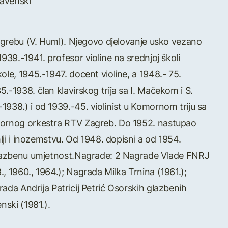
lavenski”
Zagrebu (V. Huml). Njegovo djelovanje usko vezano
939.-1941. profesor violine na srednjoj školi
ole, 1945.-1947. docent violine, a 1948.- 75.
.-1938. član klavirskog trija sa I. Mačekom i S.
938.) i od 1939.-45. violinist u Komornom triju sa
omornog orkestra RTV Zagreb. Do 1952. nastupao
mlji i inozemstvu. Od 1948. dopisni a od 1954.
 glazbenu umjetnost.Nagrade: 2 Nagrade Vlade FNRJ
, 1960., 1964.); Nagrada Milka Trnina (1961.);
ada Andrija Patricij Petrić Osorskih glazbenih
nski (1981.).