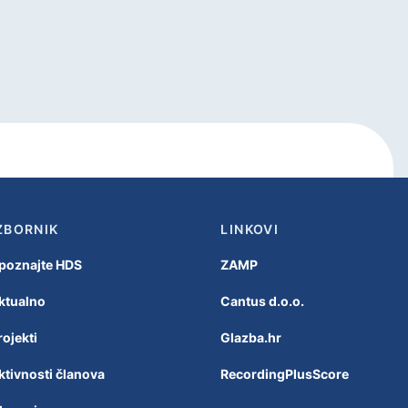
ZBORNIK
LINKOVI
poznajte HDS
ZAMP
ktualno
Cantus d.o.o.
rojekti
Glazba.hr
ktivnosti članova
RecordingPlusScore