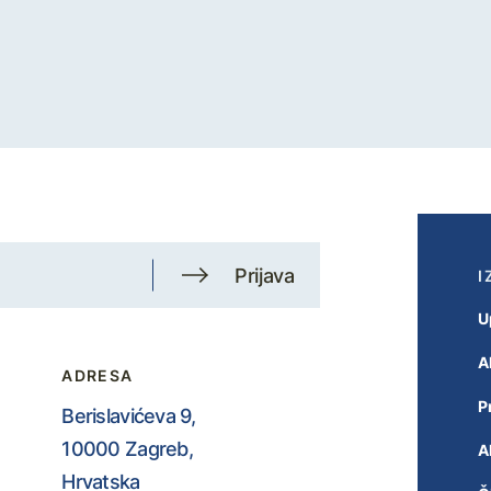
Prijava
I
U
A
ADRESA
P
Berislavićeva 9,
10000 Zagreb,
A
Hrvatska