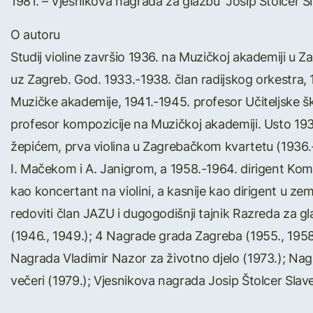
1981. – Vjesnikova nagrada za glazbu “Josip Štolcer S
O autoru
Studij violine završio 1936. na Muzičkoj akademiji u 
uz Zagreb. God. 1933.-1938. član radijskog orkestra, 1
Muzičke akademije, 1941.-1945. profesor Učiteljske šk
profesor kompozicije na Muzičkoj akademiji. Usto 1935
žepićem, prva violina u Zagrebačkom kvartetu (1936.-1
I. Mačekom i A. Janigrom, a 1958.-1964. dirigent K
kao koncertant na violini, a kasnije kao dirigent u ze
redoviti član JAZU i dugogodišnji tajnik Razreda za
(1946., 1949.); 4 Nagrade grada Zagreba (1955., 1958.
Nagrada Vladimir Nazor za životno djelo (1973.); Nagr
večeri (1979.); Vjesnikova nagrada Josip Štolcer Slave