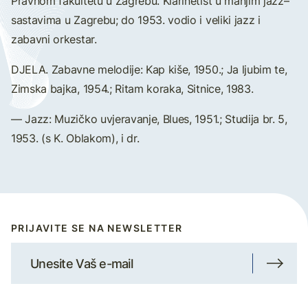
Pravnom fakultetu u Zagrebu. Klarinetist u manjim jazz–
sastavima u Zagrebu; do 1953. vodio i veliki jazz i
zabavni orkestar.
DJELA. Zabavne melodije: Kap kiše, 1950.; Ja ljubim te,
Zimska bajka, 1954.; Ritam koraka, Sitnice, 1983.
— Jazz: Muzičko uvjeravanje, Blues, 1951.; Studija br. 5,
1953. (s K. Oblakom), i dr.
PRIJAVITE SE NA NEWSLETTER