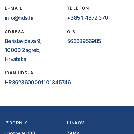
E-MAIL
TELEFON
info@hds.hr
+385 1 4872 370
ADRESA
OIB
Berislavićeva 9,
56668956985
10000 Zagreb,
Hrvatska
IBAN HDS-A
HR8623600001101345746
IZBORNIK
LINKOVI
Upoznajte HDS
ZAMP