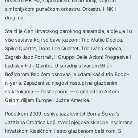
orkestru HRT–a, Zagrebačkoj filharmoniji, Vojnom
simfonijskom puhačkom orkestru, Orkestru HNK i
drugima.
Stalni je član Hrvatskog baroknog ansambla, a djeluje i u
više sastava koji se bave jazzom: Trio Matije Dedića,
Spike Quartet, Dona Lee Quartet, Trio Ivana Kapeca,
Zagreb Jazz Portrait, Il Gruppo Delle Azioni Progresive i
Ladislav Fidri Quintet. U suradnji s Ivanom Bilić i
Božidarom Rebićem osnovao je udaraljkaški trio Boob–
n–yar s. Zapaženi su njegovi nastupi na glazbenim
staklenkama — flashophone — s gitaristom Antom
Gelom diljem Europe i Južne Amerike.
Početkom 2009. osniva jazz kvintet Borna Šercar’s
Jazziana Croatica koji izvodi njegove skladbe inspirirane
hrvatskom klasičnom i etno glazbenom baštinom. S