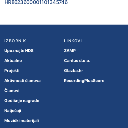
HR8623600001101345746
IZBORNIK
LINKOVI
Upoznajte HDS
ZAMP
Aktualno
Cantus d.o.o.
Projekti
Glazba.hr
Aktivnosti članova
RecordingPlusScore
Članovi
Godišnje nagrade
Natječaji
Muzički materijali