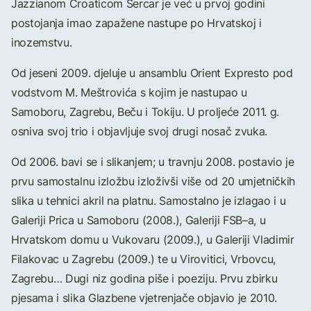
Jazzianom Croaticom Šercar je već u prvoj godini
postojanja imao zapažene nastupe po Hrvatskoj i
inozemstvu.
Od jeseni 2009. djeluje u ansamblu Orient Expresto pod
vodstvom M. Meštrovića s kojim je nastupao u
Samoboru, Zagrebu, Beču i Tokiju. U proljeće 2011. g.
osniva svoj trio i objavljuje svoj drugi nosač zvuka.
Od 2006. bavi se i slikanjem; u travnju 2008. postavio je
prvu samostalnu izložbu izloživši više od 20 umjetničkih
slika u tehnici akril na platnu. Samostalno je izlagao i u
Galeriji Prica u Samoboru (2008.), Galeriji FSB–a, u
Hrvatskom domu u Vukovaru (2009.), u Galeriji Vladimir
Filakovac u Zagrebu (2009.) te u Virovitici, Vrbovcu,
Zagrebu… Dugi niz godina piše i poeziju. Prvu zbirku
pjesama i slika Glazbene vjetrenjače objavio je 2010.