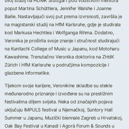
svoj studij na HDMK Stuttgart pod vodstvom mentora
poput Martina Schüttlera, Jennifer Walshe i Joanne
Bailie. Nastavljajući svoj put prema izvrsnosti, završila je
na magistarski studij na HfM Karlsruhe, gdje je studirala
kod Markusa Hechtlea i Wolfganga Rihma. Dodatno,
Veronika je proširila svoje znanje i stručnost studirajući
na Kunitachi College of Music u Japanu, kod Motoharu
Kawashime. Trenutačno Veronika doktorira na ZHdK
Zürich i HfM Karlsruhe u područjima kompozicije i
glazbene informatike.
Tijekom svoje karijere, Veronikine skladbe su stekle
međunarodno priznanje i izvođene su na prestižnim
festivalima diljem svijeta. Neka od značajnih pojava
uključuju IMPULS festival u Njemačkoj, Suntory Hall
Summer u Japanu, Muzički biennale Zagreb u Hrvatskoj,
Oak Bay Festival u Kanadi i Agorà Forum & Sounds u