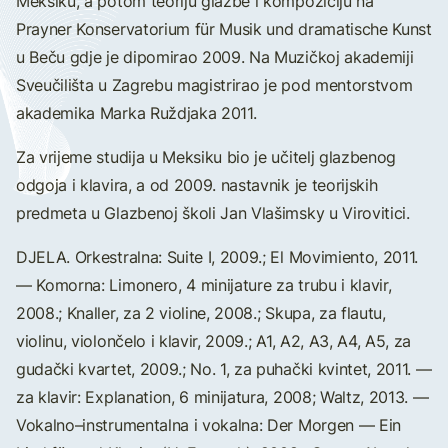
Meksiku, a potom teoriju glazbe i kompoziciju na
Prayner Konservatorium für Musik und dramatische Kunst
u Beču gdje je dipomirao 2009. Na Muzičkoj akademiji
Sveučilišta u Zagrebu magistrirao je pod mentorstvom
akademika Marka Ruždjaka 2011.
Za vrijeme studija u Meksiku bio je učitelj glazbenog
odgoja i klavira, a od 2009. nastavnik je teorijskih
predmeta u Glazbenoj školi Jan Vlašimsky u Virovitici.
DJELA. Orkestralna: Suite I, 2009.; El Movimiento, 2011.
— Komorna: Limonero, 4 minijature za trubu i klavir,
2008.; Knaller, za 2 violine, 2008.; Skupa, za flautu,
violinu, violončelo i klavir, 2009.; A1, A2, A3, A4, A5, za
gudački kvartet, 2009.; No. 1, za puhački kvintet, 2011. —
za klavir: Explanation, 6 minijatura, 2008; Waltz, 2013. —
Vokalno–instrumentalna i vokalna: Der Morgen — Ein