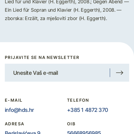
Lied für und Klavier (H. Eggerth), 2008.; Gegen Abend —
Ein Lied für Sopran und Klavier (H. Eggerth), 2008. —
zborska: Erzält, za mješoviti zbor (H. Eggerth).
PRIJAVITE SE NA NEWSLETTER
E-MAIL
TELEFON
info@hds.hr
+385 1 4872 370
ADRESA
OIB
Berislavićeva 9,
56668956985