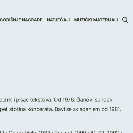
GODIŠNJE NAGRADE
NATJEČAJI
MUZIČKI MATERIJALI
nik i pisac tekstova. Od 1976. članovi su rock
 pet stotina koncerata. Bavi se skladanjem od 1981.
.; Govor tijela, 1983.; Prvi val, 1990.; 81–92, 1992.;