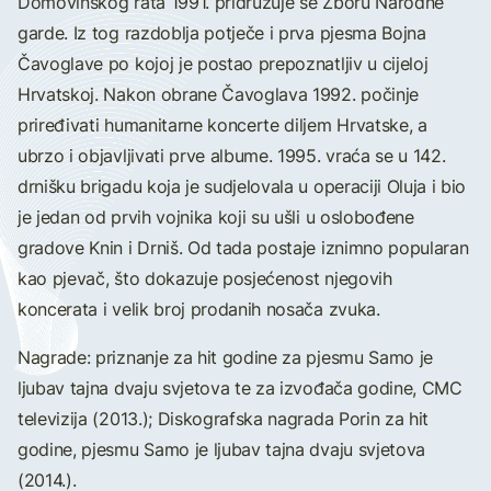
Domovinskog rata 1991. pridružuje se Zboru Narodne
garde. Iz tog razdoblja potječe i prva pjesma Bojna
Čavoglave po kojoj je postao prepoznatljiv u cijeloj
Hrvatskoj. Nakon obrane Čavoglava 1992. počinje
priređivati humanitarne koncerte diljem Hrvatske, a
ubrzo i objavljivati prve albume. 1995. vraća se u 142.
drnišku brigadu koja je sudjelovala u operaciji Oluja i bio
je jedan od prvih vojnika koji su ušli u oslobođene
gradove Knin i Drniš. Od tada postaje iznimno popularan
kao pjevač, što dokazuje posjećenost njegovih
koncerata i velik broj prodanih nosača zvuka.
Nagrade: priznanje za hit godine za pjesmu Samo je
ljubav tajna dvaju svjetova te za izvođača godine, CMC
televizija (2013.); Diskografska nagrada Porin za hit
godine, pjesmu Samo je ljubav tajna dvaju svjetova
(2014.).