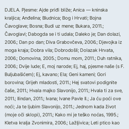
DJELA. Pjesme: Ajde priđi bliže; Anica — kninska
kraljica; Anđelina; Bludnica; Bog i Hrvati; Bojna
Čavoglave; Bosna; Budi uz mene; Bukara, 2011.;
Čavoglavi; Dabogda se i ti udala; Daleko je; Dan dolazi,
2006.; Dan po dan; Diva Grabovčeva, 2006.; Djevojka iz
moga kraja; Dobra vila; Dobrodošli; Dolazak Hrvata,
2006.; Domovina, 2005.; Domu mom, 2011.; Duh ratnika,
2006.; Dvije lude; E, moj narode; Ej, haj, pjesme naše (s F.
Buljubašićem); Ej, kavano; Ela; Geni kameni; Gori
borovina; Grijeh mladosti, 2011.; Hej svatovi podignite
čaše, 2011.; Hvala majko Slavonijo, 2011.; Hvala ti za sve,
2011.; Ilindan, 2011.; Ivana; Ivane Pavle II.; Ja ću poći ove
noći; Ja te ljubim Slavonijo, 2011.; Jednom kada život
(moje oči sklopi), 2011.; Kako mi je teško noćas, 1995.;
Kletva kralja Zvonimira, 2006.; Lažljivica; Leti ptico kao