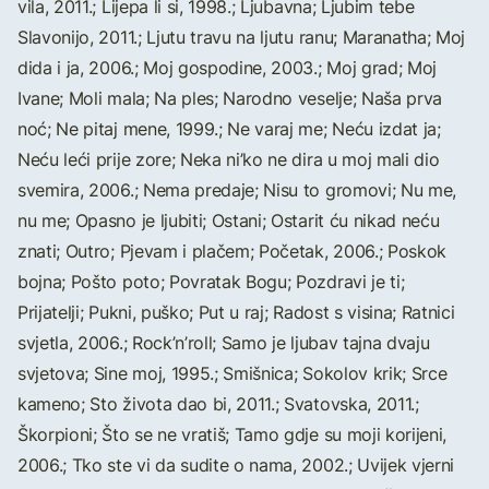
vila, 2011.; Lijepa li si, 1998.; Ljubavna; Ljubim tebe
Slavonijo, 2011.; Ljutu travu na ljutu ranu; Maranatha; Moj
dida i ja, 2006.; Moj gospodine, 2003.; Moj grad; Moj
Ivane; Moli mala; Na ples; Narodno veselje; Naša prva
noć; Ne pitaj mene, 1999.; Ne varaj me; Neću izdat ja;
Neću leći prije zore; Neka ni’ko ne dira u moj mali dio
svemira, 2006.; Nema predaje; Nisu to gromovi; Nu me,
nu me; Opasno je ljubiti; Ostani; Ostarit ću nikad neću
znati; Outro; Pjevam i plačem; Početak, 2006.; Poskok
bojna; Pošto poto; Povratak Bogu; Pozdravi je ti;
Prijatelji; Pukni, puško; Put u raj; Radost s visina; Ratnici
svjetla, 2006.; Rock’n’roll; Samo je ljubav tajna dvaju
svjetova; Sine moj, 1995.; Smišnica; Sokolov krik; Srce
kameno; Sto života dao bi, 2011.; Svatovska, 2011.;
Škorpioni; Što se ne vratiš; Tamo gdje su moji korijeni,
2006.; Tko ste vi da sudite o nama, 2002.; Uvijek vjerni