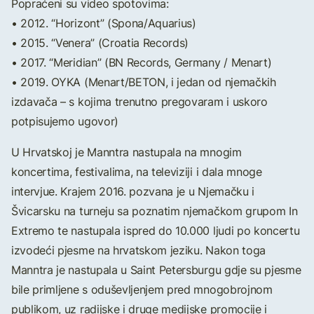
Popraćeni su video spotovima:
• 2012. “Horizont” (Spona/Aquarius)
• 2015. “Venera” (Croatia Records)
• 2017. “Meridian” (BN Records, Germany / Menart)
• 2019. OYKA (Menart/BETON, i jedan od njemačkih
izdavača – s kojima trenutno pregovaram i uskoro
potpisujemo ugovor)
U Hrvatskoj je Manntra nastupala na mnogim
koncertima, festivalima, na televiziji i dala mnoge
intervjue. Krajem 2016. pozvana je u Njemačku i
Švicarsku na turneju sa poznatim njemačkom grupom In
Extremo te nastupala ispred do 10.000 ljudi po koncertu
izvodeći pjesme na hrvatskom jeziku. Nakon toga
Manntra je nastupala u Saint Petersburgu gdje su pjesme
bile primljene s oduševljenjem pred mnogobrojnom
publikom, uz radijske i druge medijske promocije i