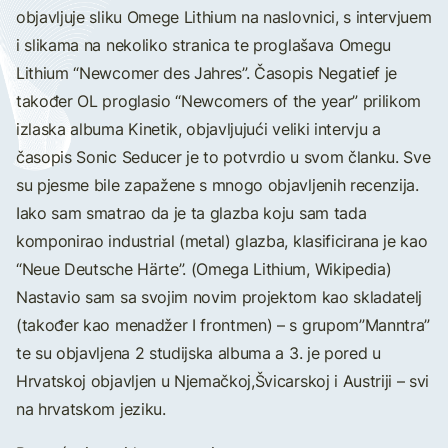
objavljuje sliku Omege Lithium na naslovnici, s intervjuem
i slikama na nekoliko stranica te proglašava Omegu
Lithium “Newcomer des Jahres”. Časopis Negatief je
također OL proglasio “Newcomers of the year” prilikom
izlaska albuma Kinetik, objavljujući veliki intervju a
časopis Sonic Seducer je to potvrdio u svom članku. Sve
su pjesme bile zapažene s mnogo objavljenih recenzija.
Iako sam smatrao da je ta glazba koju sam tada
komponirao industrial (metal) glazba, klasificirana je kao
“Neue Deutsche Härte”. (Omega Lithium, Wikipedia)
Nastavio sam sa svojim novim projektom kao skladatelj
(također kao menadžer I frontmen) – s grupom”Manntra”
te su objavljena 2 studijska albuma a 3. je pored u
Hrvatskoj objavljen u Njemačkoj,Švicarskoj i Austriji – svi
na hrvatskom jeziku.