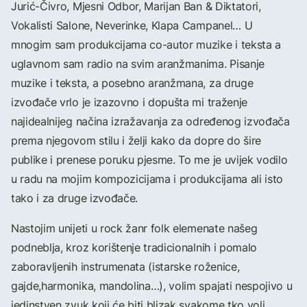
Jurić-Čivro, Mjesni Odbor, Marijan Ban & Diktatori,
Vokalisti Salone, Neverinke, Klapa Campanel… U
mnogim sam produkcijama co-autor muzike i teksta a
uglavnom sam radio na svim aranžmanima. Pisanje
muzike i teksta, a posebno aranžmana, za druge
izvođače vrlo je izazovno i dopušta mi traženje
najidealnijeg načina izražavanja za određenog izvođača
prema njegovom stilu i želji kako da dopre do šire
publike i prenese poruku pjesme. To me je uvijek vodilo
u radu na mojim kompozicijama i produkcijama ali isto
tako i za druge izvođače.
Nastojim unijeti u rock žanr folk elemenate našeg
podneblja, kroz korištenje tradicionalnih i pomalo
zaboravljenih instrumenata (istarske roženice,
gajde,harmonika, mandolina…), volim spajati nespojivo u
jedinstven zvuk koji će biti blizak svakome tko voli