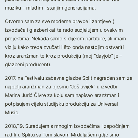
muziku – mlađim i starijim generacijama.
Otvoren sam za sve moderne pravce i zahtjeve (
izvođača i glazbenika) te rado sudjelujem u ovakvim
projektima. Nekada samo s dijelom partiture, ali imam
viziju kako treba zvučati i što onda nastojim ostvariti
kroz aranžman te kroz produkciju (moj “dayjob” je –
glazbeni producent).
2017. na Festivalu zabavne glazbe Split nagrađen sam za
najbolji aranžman za pjesmu “Još uvijek” u izvedbi
Marina Jurić Čivre za koju sam napisao aranžman i
potpisujem cijelu studijsku produkciju za Universal
Music.
2018/19. Surađujem s mnogim izvođačima i započinjem
raditi u Splitu sa Tomislavom Mrduljašem gdje smo