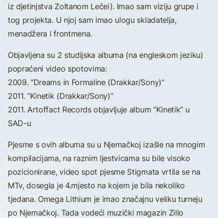
iz djetinjstva Zoltanom Lečei). Imao sam viziju grupe i
tog projekta. U njoj sam imao ulogu skladatelja,
menadžera i frontmena.
Objavljena su 2 studijska albuma (na engleskom jeziku)
popraćeni video spotovima:
2009. “Dreams in Formaline (Drakkar/Sony)”
2011. “Kinetik (Drakkar/Sony)”
2011. Artoffact Records objavljuje album “Kinetik” u
SAD-u
Pjesme s ovih albuma su u Njemačkoj izašle na mnogim
kompilacijama, na raznim ljestvicama su bile visoko
pozicionirane, video spot pjesme Stigmata vrtila se na
MTv, dosegla je 4.mjesto na kojem je bila nekoliko
tjedana. Omega Lithium je imao značajnu veliku turneju
po Njemačkoj. Tada vodeći muzički magazin Zillo