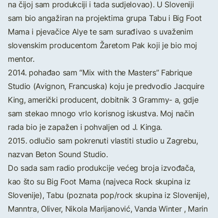
na čijoj sam produkciji i tada sudjelovao). U Sloveniji
sam bio angažiran na projektima grupa Tabu i Big Foot
Mama i pjevačice Alye te sam surađivao s uvaženim
slovenskim producentom Žaretom Pak koji je bio moj
mentor.
2014. pohađao sam “Mix with the Masters” Fabrique
Studio (Avignon, Francuska) koju je predvodio Jacquire
King, američki producent, dobitnik 3 Grammy- a, gdje
sam stekao mnogo vrlo korisnog iskustva. Moj način
rada bio je zapažen i pohvaljen od J. Kinga.
2015. odlučio sam pokrenuti vlastiti studio u Zagrebu,
nazvan Beton Sound Studio.
Do sada sam radio produkcije većeg broja izvođača,
kao što su Big Foot Mama (najveca Rock skupina iz
Slovenije), Tabu (poznata pop/rock skupina iz Slovenije),
Manntra, Oliver, Nikola Marijanović, Vanda Winter , Marin