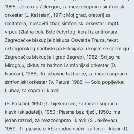
1965.; Jezero u Zelengori, za mezzosopran i simfonijski
orkestar (J. Kaštelan), 1971.; Moj grad, oratorij za
recitatora, mješoviti zbor, simfonijski orkestar i mgtf.
vrpcu (Zlatna bula Bele četvrtog, koral iz antifonara
Zagrebačke biskupije biskupa Oswalda Thuza, tekst
ostrogonskog nadbiskupa Felicijana u kojem se spominju
Zagrebačka biskupija i grad Zagreb), 1982.; Snijeg na
Mirogoju, ciklus za bariton i simfonijski orkestar (D.
Ivančan), 1986.; Tri ljubavne tužbalice, za mezzosopran i
simfonijski orkestar (V. Parun), 1986. — Solo popijevke:
Ljubav, za sopran i klavir
(S. Košutić), 1950.; U bijelom snu, za mezzosopran i
klavir (skladatelj), 1950.; Pjesma bez riječi, 1950.; Ima
jedan razred, za mezzosopran i klavir (S. Jakševac),
1959.; Tri pjesme iz »Slobodne noći«, za tenor i klavir (D.