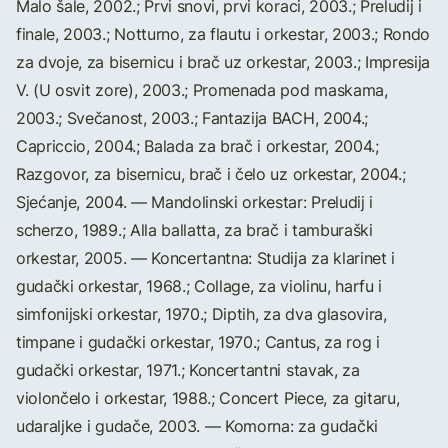
Malo šale, 2002.; Prvi snovi, prvi koraci, 2003.; Preludij i
finale, 2003.; Notturno, za flautu i orkestar, 2003.; Rondo
za dvoje, za bisernicu i brač uz orkestar, 2003.; Impresija
V. (U osvit zore), 2003.; Promenada pod maskama,
2003.; Svečanost, 2003.; Fantazija BACH, 2004.;
Capriccio, 2004.; Balada za brač i orkestar, 2004.;
Razgovor, za bisernicu, brač i čelo uz orkestar, 2004.;
Sjećanje, 2004. — Mandolinski orkestar: Preludij i
scherzo, 1989.; Alla ballatta, za brač i tamburaški
orkestar, 2005. — Koncertantna: Studija za klarinet i
gudački orkestar, 1968.; Collage, za violinu, harfu i
simfonijski orkestar, 1970.; Diptih, za dva glasovira,
timpane i gudački orkestar, 1970.; Cantus, za rog i
gudački orkestar, 1971.; Koncertantni stavak, za
violončelo i orkestar, 1988.; Concert Piece, za gitaru,
udaraljke i gudače, 2003. — Komorna: za gudački