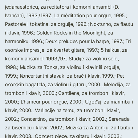
jedanaestoricu, za recitatora i komorni ansambl (D.
Ivančan), 1993./1997.; La méditation pour orgue, 1995.;
Pastorale i tokatina, za orgulje, 1996.; Nokturno, za flautu
i klavir, 1996.; Golden Rocks in the Moonlight, za
harmoniku, 1996.; Deux préludes pour la harpe, 1997.; Tri
osorske impresije, za kvartet gitara, 1997.; 5 haikua, za
komorni ansambl, 1993./97.; Studije za violinu solo,
1998.; Muzika za Tonka, za violinu i klavir ili orgulje,
1999.; Koncertantni stavak, za brač i klavir, 1999.; Pet
osorskih bagatela, za violinu i gitaru, 2000.; Melodija, za
trombon i klavir, 2000.; Cantilena, za trombon i klavir,
2000.; L’humeur pour orgue, 2000.; Ugođaj, za marimbu i
klavir, 2000.; Varijacije na temu, za trombon i klavir,
2002.; Concertino, za trombon i klavir, 2002.; Serenada,
za bisernicu i klavir, 2002.; Muzika za Antoniju, za flautu i
klavir, 2003., Concert piece, za gitaru i klavir, 2003.;