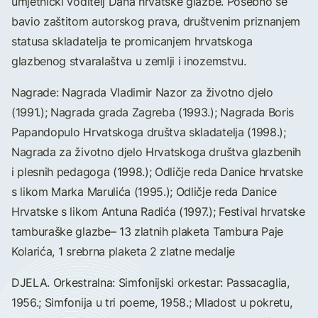
umjetnički voditelj Dana hrvatske glazbe. Posebno se
bavio zaštitom autorskog prava, društvenim priznanjem
statusa skladatelja te promicanjem hrvatskoga
glazbenog stvaralaštva u zemlji i inozemstvu.
Nagrade: Nagrada Vladimir Nazor za životno djelo
(1991.); Nagrada grada Zagreba (1993.); Nagrada Boris
Papandopulo Hrvatskoga društva skladatelja (1998.);
Nagrada za životno djelo Hrvatskoga društva glazbenih
i plesnih pedagoga (1998.); Odličje reda Danice hrvatske
s likom Marka Marulića (1995.); Odličje reda Danice
Hrvatske s likom Antuna Radića (1997.); Festival hrvatske
tamburaške glazbe– 13 zlatnih plaketa Tambura Paje
Kolarića, 1 srebrna plaketa 2 zlatne medalje
DJELA. Orkestralna: Simfonijski orkestar: Passacaglia,
1956.; Simfonija u tri poeme, 1958.; Mladost u pokretu,