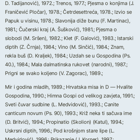
D. Tadijanović), 1972.; Trenos, 1977.; Pjesma o konjima (J.
Franičević Pločar), 1978.; Četrdesettreća, 1978.; Izvio se
Papuk u visinu, 1978.; Slavonija diže bunu (F. Martinac),
1981.; Čučerski kraj (A. Šušković), 1981.; Pjesma o
slobodi (M. Sršen), 1982.; Klet (F. Galović), 1983.; Istarski
diptih (Z. Črnja), 1984.; Vino (M. Sinčić), 1984.; Znam,
rekla buš (D. Kraljek), 1984.; Uzdah se u Gospodina (Ps.
40.), 1984.; Mala dalmatinska rukovet (narodni), 1987.;
Prigni se svako koljeno (V. Zagorac), 1989.;
Mir i godina mladih, 1989.; Hrvatska misa in D — Hvalite
Gospodina, 1990.; Himna Gospi od velikog zavjeta, 1991.;
Sveti čuvar sudbine (L. Medvidović), 1993.; Canite
canticum novum (Ps. 90), 1993.; Križ neka ti sačuva ime
(D. Britvić), 1994.; Propinatio (Skolion) (Katul), 1994.;
Uskrsni diptih, 1996.; Pod krošnjom stare lipe (L.
Medvidović), 1996.; Prikazanje (J. Korner), 1997.;