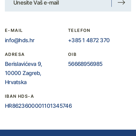
E-MAIL
TELEFON
info@hds.hr
+385 1 4872 370
ADRESA
OIB
Berislavićeva 9,
56668956985
10000 Zagreb,
Hrvatska
IBAN HDS-A
HR8623600001101345746