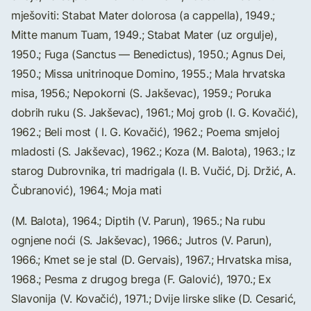
mješoviti: Stabat Mater dolorosa (a cappella), 1949.;
Mitte manum Tuam, 1949.; Stabat Mater (uz orgulje),
1950.; Fuga (Sanctus — Benedictus), 1950.; Agnus Dei,
1950.; Missa unitrinoque Domino, 1955.; Mala hrvatska
misa, 1956.; Nepokorni (S. Jakševac), 1959.; Poruka
dobrih ruku (S. Jakševac), 1961.; Moj grob (I. G. Kovačić),
1962.; Beli most ( I. G. Kovačić), 1962.; Poema smjeloj
mladosti (S. Jakševac), 1962.; Koza (M. Balota), 1963.; Iz
starog Dubrovnika, tri madrigala (I. B. Vučić, Dj. Držić, A.
Čubranović), 1964.; Moja mati
(M. Balota), 1964.; Diptih (V. Parun), 1965.; Na rubu
ognjene noći (S. Jakševac), 1966.; Jutros (V. Parun),
1966.; Kmet se je stal (D. Gervais), 1967.; Hrvatska misa,
1968.; Pesma z drugog brega (F. Galović), 1970.; Ex
Slavonija (V. Kovačić), 1971.; Dvije lirske slike (D. Cesarić,