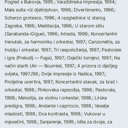
Pogled s Bukovja, 1995.; Varaždinska impresija, 1994.;
Mala suita »Iz djetinjstva«, 1996.; Divertimento, 1996.;
Scherzo grotesco, 1996.; 4 razglednice iz starog
Zagreba, 1996.; Meditacija, 1996.; U starom stilu
(Sarabanda–Gigue), 1996.; Intrada, 1996.; Koncertantni
trenutak, za harmoniku i orkestar, 1997.; Canzonetta, za
trublju i orkestar, 1997.; Tri raspoloženja, 1997.; Pastorale
i igra (Preludij — Fuga), 1997.; Osječki tornjevi, 1997.; Na
način starih (Air — Bourrée), 1997.; 4 prizora iz dječjeg
svijeta, 1997./98.; Dvije impresije iz Našica, 1997.;
Proljetna uvertira, 1997.; Koncertantni stavak, za brač i
orkestar, 1998.; Pinkovska rapsodija, 1998.; Pastorala,
1998.; Melodija, za violinu i orkestar, 1998.; Lirska
predigra, 1998.; Andante i capriccio, 1998.; Veselje
mladosti, 1998.; Dva kontrasta, 1998.; Vukovar u
mjesečini, 1998.; Sanjarenje, 1999.; Idila za dvoje, za