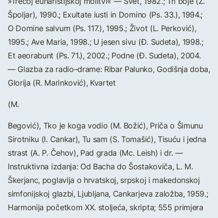
»Trećoj euharistijskoj molitvi« — Svet, 1982.; Tri boje (Z.
Špoljar), 1990.; Exultate iusti in Domino (Ps. 33.), 1994.;
O Domine salvum (Ps. 117.), 1995.; Život (L. Perković),
1995.; Ave Maria, 1998.; U jesen sivu (Đ. Sudeta), 1998.;
Et aeorabunt (Ps. 71.), 2002.; Podne (Đ. Sudeta), 2004.
— Glazba za radio–drame: Ribar Palunko, Godišnja doba,
Glorija (R. Marinković), Kvartet
(M.
Begović), Tko je koga vodio (M. Božić), Priča o Šimunu
Sirotniku (I. Cankar), Tu sam (S. Tomašić), Tisuću i jedna
strast (A. P. Čehov), Pad grada (Mc. Leish) i dr. —
Instruktivna izdanja: Od Bacha do Šostakoviča, L. M.
Škerjanc, poglavlja o hrvatskoj, srpskoj i makedonskoj
simfonijskoj glazbi, Ljubljana, Cankarjeva založba, 1959.;
Harmonija početkom XX. stoljeća, skripta; 555 primjera