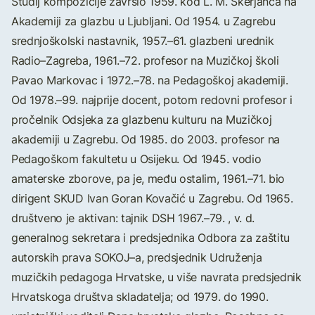
Studij kompozicije završio 1959. kod L. M. Škerjanca na
Akademiji za glazbu u Ljubljani. Od 1954. u Zagrebu
srednjoškolski nastavnik, 1957.–61. glazbeni urednik
Radio–Zagreba, 1961.–72. profesor na Muzičkoj školi
Pavao Markovac i 1972.–78. na Pedagoškoj akademiji.
Od 1978.–99. najprije docent, potom redovni profesor i
pročelnik Odsjeka za glazbenu kulturu na Muzičkoj
akademiji u Zagrebu. Od 1985. do 2003. profesor na
Pedagoškom fakultetu u Osijeku. Od 1945. vodio
amaterske zborove, pa je, među ostalim, 1961.–71. bio
dirigent SKUD Ivan Goran Kovačić u Zagrebu. Od 1965.
društveno je aktivan: tajnik DSH 1967.–79. , v. d.
generalnog sekretara i predsjednika Odbora za zaštitu
autorskih prava SOKOJ–a, predsjednik Udruženja
muzičkih pedagoga Hrvatske, u više navrata predsjednik
Hrvatskoga društva skladatelja; od 1979. do 1990.