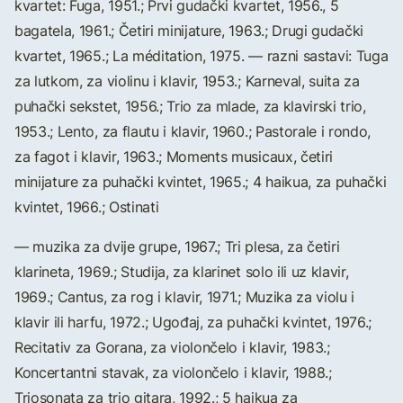
kvartet: Fuga, 1951.; Prvi gudački kvartet, 1956., 5
bagatela, 1961.; Četiri minijature, 1963.; Drugi gudački
kvartet, 1965.; La méditation, 1975. — razni sastavi: Tuga
za lutkom, za violinu i klavir, 1953.; Karneval, suita za
puhački sekstet, 1956.; Trio za mlade, za klavirski trio,
1953.; Lento, za flautu i klavir, 1960.; Pastorale i rondo,
za fagot i klavir, 1963.; Moments musicaux, četiri
minijature za puhački kvintet, 1965.; 4 haikua, za puhački
kvintet, 1966.; Ostinati
— muzika za dvije grupe, 1967.; Tri plesa, za četiri
klarineta, 1969.; Studija, za klarinet solo ili uz klavir,
1969.; Cantus, za rog i klavir, 1971.; Muzika za violu i
klavir ili harfu, 1972.; Ugođaj, za puhački kvintet, 1976.;
Recitativ za Gorana, za violončelo i klavir, 1983.;
Koncertantni stavak, za violončelo i klavir, 1988.;
Triosonata za trio gitara, 1992.; 5 haikua za