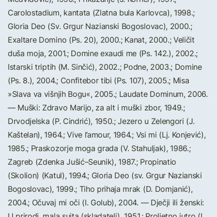
Carolostadium, kantata (Zlatna bula Karlovca), 1998.;
Gloria Deo (Sv. Grgur Nazianski Bogoslovac), 2000.;
Exaltare Domino (Ps. 20), 2000.; Kanat, 2000.; Veličit
duša moja, 2001.; Domine exaudi me (Ps. 142.), 2002.;
Istarski triptih (M. Sinčić), 2002.; Podne, 2003.; Domine
(Ps. 8.), 2004.; Confitebor tibi (Ps. 107), 2005.; Misa
»Slava va višnjih Bogu«, 2005.; Laudate Dominum, 2006.
— Muški: Zdravo Marijo, za alt i muški zbor, 1949.;
Drvodjelska (P. Cindrić), 1950.; Jezero u Zelengori (J.
Kaštelan), 1964.; Vive l’amour, 1964.; Vsi mi (Lj. Konjević),
1985.; Praskozorje moga grada (V. Stahuljak), 1986.;
Zagreb (Zdenka Jušić–Seunik), 1987.; Propinatio
(Skolion) (Katul), 1994.; Gloria Deo (sv. Grgur Nazianski
Bogoslovac), 1999.; Tiho prihaja mrak (D. Domjanić),
2004.; Očuvaj mi oči (I. Golub), 2004. — Dječji ili ženski:
U prirodi, mala suita (skladatelj), 1951.; Proljetno jutro (I.