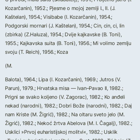
Kozarčanin), 1952.; Pjesme o mojoj zemlji I., II. (J.
Kaštelan), 1954.; Visibabe (I. Kozarčanin), 1954.;
Podgorski mornari (J. Kaštelan), 1954.; Cin, cin, ci, lin
(zbirka) (Z.Haluza), 1954.; Dvije kajkavske (B. Toni),
1955.; Kajkavska suita (B. Toni), 1956.; Mi volimo zemlju
svoju (T. Reich), 1956.; Koza
(M.
Balota), 1964.; Lipa (I. Kozarčanin), 1969.; Jutros (V.
Parun), 1979.; Hrvatska misa — Ivan–Pavao II, 1982.;
Prigni se svako koljeno (V. Zagorac), 1982.; Ko anđeli
nekad (narodni), 1982.; Dobri Bože (narodni), 1982.; Daj
nam Kriste (M. Žigrić), 1982.; Na oltaru sveto jelo (M.
Žigrić), 1982.; Nekoć žrtva Abelova (M. I. Čagalj), 1982.;
Usklici »Prvoj euharistijskoj molitvi«, 1982.; Usklik