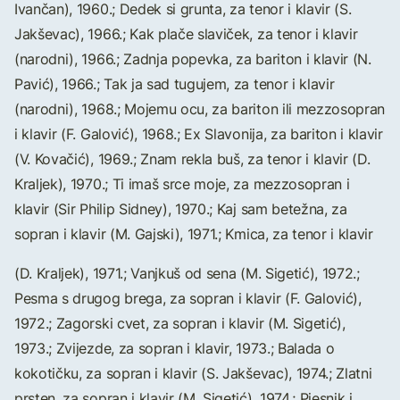
Ivančan), 1960.; Dedek si grunta, za tenor i klavir (S.
Jakševac), 1966.; Kak plače slaviček, za tenor i klavir
(narodni), 1966.; Zadnja popevka, za bariton i klavir (N.
Pavić), 1966.; Tak ja sad tugujem, za tenor i klavir
(narodni), 1968.; Mojemu ocu, za bariton ili mezzosopran
i klavir (F. Galović), 1968.; Ex Slavonija, za bariton i klavir
(V. Kovačić), 1969.; Znam rekla buš, za tenor i klavir (D.
Kraljek), 1970.; Ti imaš srce moje, za mezzosopran i
klavir (Sir Philip Sidney), 1970.; Kaj sam betežna, za
sopran i klavir (M. Gajski), 1971.; Kmica, za tenor i klavir
(D. Kraljek), 1971.; Vanjkuš od sena (M. Sigetić), 1972.;
Pesma s drugog brega, za sopran i klavir (F. Galović),
1972.; Zagorski cvet, za sopran i klavir (M. Sigetić),
1973.; Zvijezde, za sopran i klavir, 1973.; Balada o
kokotičku, za sopran i klavir (S. Jakševac), 1974.; Zlatni
prsten, za sopran i klavir (M. Sigetić), 1974.; Pjesnik i