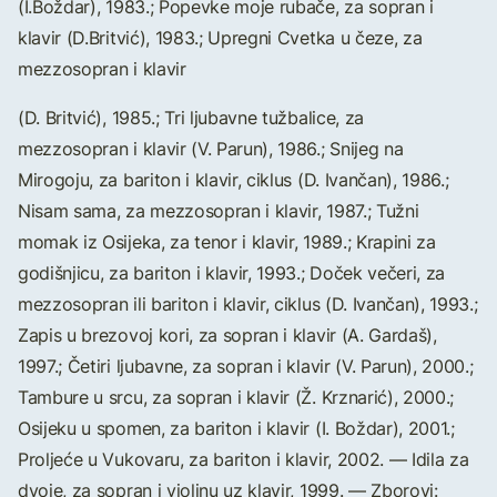
(I.Boždar), 1983.; Popevke moje rubače, za sopran i
klavir (D.Britvić), 1983.; Upregni Cvetka u čeze, za
mezzosopran i klavir
(D. Britvić), 1985.; Tri ljubavne tužbalice, za
mezzosopran i klavir (V. Parun), 1986.; Snijeg na
Mirogoju, za bariton i klavir, ciklus (D. Ivančan), 1986.;
Nisam sama, za mezzosopran i klavir, 1987.; Tužni
momak iz Osijeka, za tenor i klavir, 1989.; Krapini za
godišnjicu, za bariton i klavir, 1993.; Doček večeri, za
mezzosopran ili bariton i klavir, ciklus (D. Ivančan), 1993.;
Zapis u brezovoj kori, za sopran i klavir (A. Gardaš),
1997.; Četiri ljubavne, za sopran i klavir (V. Parun), 2000.;
Tambure u srcu, za sopran i klavir (Ž. Krznarić), 2000.;
Osijeku u spomen, za bariton i klavir (I. Boždar), 2001.;
Proljeće u Vukovaru, za bariton i klavir, 2002. — Idila za
dvoje, za sopran i violinu uz klavir, 1999. — Zborovi: