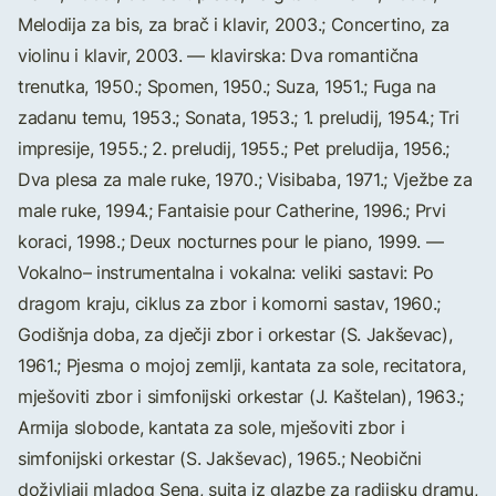
Melodija za bis, za brač i klavir, 2003.; Concertino, za
violinu i klavir, 2003. — klavirska: Dva romantična
trenutka, 1950.; Spomen, 1950.; Suza, 1951.; Fuga na
zadanu temu, 1953.; Sonata, 1953.; 1. preludij, 1954.; Tri
impresije, 1955.; 2. preludij, 1955.; Pet preludija, 1956.;
Dva plesa za male ruke, 1970.; Visibaba, 1971.; Vježbe za
male ruke, 1994.; Fantaisie pour Catherine, 1996.; Prvi
koraci, 1998.; Deux nocturnes pour le piano, 1999. —
Vokalno– instrumentalna i vokalna: veliki sastavi: Po
dragom kraju, ciklus za zbor i komorni sastav, 1960.;
Godišnja doba, za dječji zbor i orkestar (S. Jakševac),
1961.; Pjesma o mojoj zemlji, kantata za sole, recitatora,
mješoviti zbor i simfonijski orkestar (J. Kaštelan), 1963.;
Armija slobode, kantata za sole, mješoviti zbor i
simfonijski orkestar (S. Jakševac), 1965.; Neobični
doživljaji mladog Sena, suita iz glazbe za radijsku dramu,