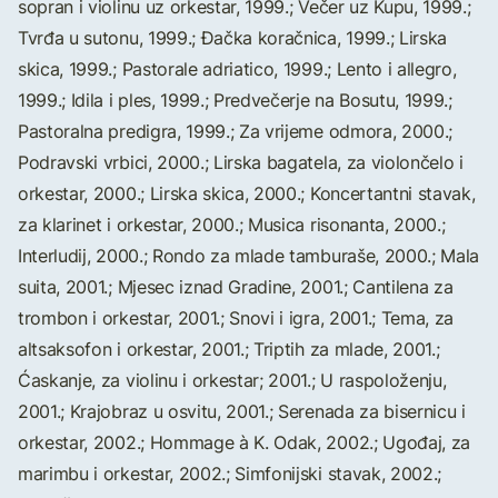
sopran i violinu uz orkestar, 1999.; Večer uz Kupu, 1999.;
Tvrđa u sutonu, 1999.; Đačka koračnica, 1999.; Lirska
skica, 1999.; Pastorale adriatico, 1999.; Lento i allegro,
1999.; Idila i ples, 1999.; Predvečerje na Bosutu, 1999.;
Pastoralna predigra, 1999.; Za vrijeme odmora, 2000.;
Podravski vrbici, 2000.; Lirska bagatela, za violončelo i
orkestar, 2000.; Lirska skica, 2000.; Koncertantni stavak,
za klarinet i orkestar, 2000.; Musica risonanta, 2000.;
Interludij, 2000.; Rondo za mlade tamburaše, 2000.; Mala
suita, 2001.; Mjesec iznad Gradine, 2001.; Cantilena za
trombon i orkestar, 2001.; Snovi i igra, 2001.; Tema, za
altsaksofon i orkestar, 2001.; Triptih za mlade, 2001.;
Ćaskanje, za violinu i orkestar; 2001.; U raspoloženju,
2001.; Krajobraz u osvitu, 2001.; Serenada za bisernicu i
orkestar, 2002.; Hommage à K. Odak, 2002.; Ugođaj, za
marimbu i orkestar, 2002.; Simfonijski stavak, 2002.;