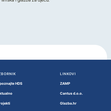
ZBORNIK
LINKOVI
poznajte HDS
ZAMP
ktualno
Cantus d.o.o.
rojekti
Glazba.hr