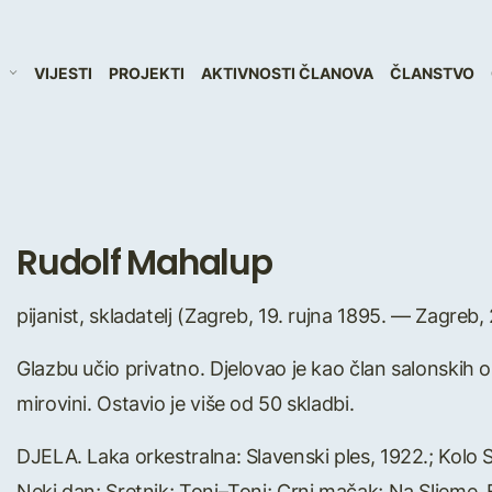
VIJESTI
PROJEKTI
AKTIVNOSTI ČLANOVA
ČLANSTVO
Rudolf Mahalup
pijanist, skladatelj (Zagreb, 19. rujna 1895. — Zagreb, 
Glazbu učio privatno. Djelovao je kao član salonskih o
mirovini. Ostavio je više od 50 skladbi.
DJELA. Laka orkestralna: Slavenski ples, 1922.; Kolo 
Neki dan; Sretnik; Toni–Toni; Crni mačak; Na Sljeme. F