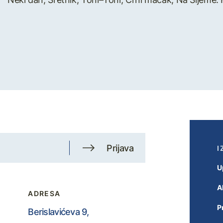
Prijava
I
U
A
ADRESA
P
Berislavićeva 9,