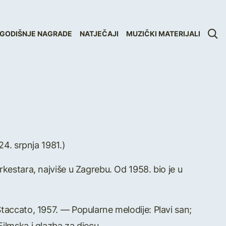
GODIŠNJE NAGRADE
NATJEČAJI
MUZIČKI MATERIJALI
24. srpnja 1981.)
rkestara, najviše u Zagrebu. Od 1958. bio je u
Staccato, 1957. — Popularne melodije: Plavi san;
ilmska i glazba za djecu.