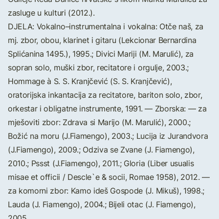
zasluge u kulturi (2012.).
DJELA: Vokalno–instrumentalna i vokalna: Otče naš, za
mj. zbor, obou, klarinet i gitaru (Lekcionar Bernardina
Splićanina 1495.), 1995.; Divici Mariji (M. Marulić), za
sopran solo, muški zbor, recitatore i orgulje, 2003.;
Hommage à S. S. Kranjčević (S. S. Kranjčević),
oratorijska inkantacija za recitatore, bariton solo, zbor,
orkestar i obligatne instrumente, 1991. — Zborska: — za
mješoviti zbor: Zdrava si Marijo (M. Marulić), 2000.;
Božić na moru (J.Fiamengo), 2003.; Lucija iz Jurandvora
(J.Fiamengo), 2009.; Odziva se Zvane (J. Fiamengo),
2010.; Pssst (J.Fiamengo), 2011.; Gloria (Liber usualis
misae et officii / Descle`e & socii, Romae 1958), 2012. —
za komorni zbor: Kamo ideš Gospode (J. Mikuš), 1998.;
Lauda (J. Fiamengo), 2004.; Bijeli otac (J. Fiamengo),
2005.