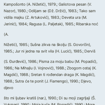
Kampošonto (A. Nižetić), 1979.; Galiotova pesan (V.
Nazor), 1980.; Odiljam se (Dž. Držić), 1983.; Tako sam
vidila majku (Z. Artuković), 1983.; Deveta ura (M.
Jerinić), 1984.; Ragusa (L. Paljetak), 1985.; Ribarska noć
(A.
Nižetić), 1985.; Sušna zikva na školju (S. Govorčin),
1985.; Jur ni jedna na svit vila (H. Lucić), 1985.; Derviš
(S. Đurđević), 1986.; Pisma za moju babu (M. Popadić),
1986.; Na Mihajlu (I. Vojnović), 1988.; Zbogom ostaj (K.
Magdić), 1988.; Sretan ti rođendan draga (K. Magdić),
1988.; Sutra će te ponit (J. Fiamengo), 1990.; Djevo,
djevo
što mi ljubav kratiš (nar.), 1990.; Di su moji zagrljaji (Š.
Vukman), 1990.; Moja kuća (M. Popadić), 1990.; More