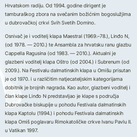
Hrvatskom radiju. Od 1994. godine dirigent je
tamburaškog zbora na svečanim božićnim bogoslužjima
u dubrovačkoj crkvi Svih Svetih Domino.
Osnivač je i voditelj klapa Maestral (1969.–78.), Linđo N,
(od 1978. — 2010.) te Ansambla za hrvatsku ranu glazbu
Cappella Ragusina (od 1983. — 2010.). Aktualni je
glazbeni voditelj klapa Oštro (od 2004.) i Subrenum (od
2009.). Na Festivalu dalmatinskih klapa u Omišu prisutan
je od 1970. i u različitim natjecateljskim kategorijama
dobitnik je brojnih nagrada. Kao autor, glazbeni voditelj i
član klape Linđo N predstavljao je klape s područja
Dubrovačke biskupije u pohodu Festivala dalmatinskih
klapa Kaptolu (1994.) i pohodu Festivala dalmatinskih
klapa Omiš poglavaru Rimokatoličke crkve Ivanu Pavlu II.
u Vatikan 1997.