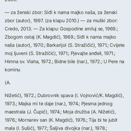
— za ženski zbor: Siđi k nama majko naša, za ženski
zbor (autor), 1997. (za klapu 2010.) — za muški zbor:
Credo, 2013. — Za klapu: Gospodine smiluj se, 1969.;
Zbogom ostaj (K. Magdić), 1969.; Siđi k nama majko
naša (autor), 1970.; Barkarijol (S. Stražičić), 1971.; Cvijete
moj ljuveni (S. Stražičić), 1971.; Pjevajte anđeli, 1971.;
Himna sv. Vlaha, 1972.; Bidne bile (nar.), 1972.; U Pere na
kominu
(A.
Nižetić), 1972.; Dubrovnik spava (I. Vojnović/K. Magdić),
1973.; Majka mi te daje (nar.), 1974.; Pjesma jednog
maestrala (J. Čupić), 1974.; Moja družba (A. Nižetić),
1976.; Mornarev san (K. Magdić), 1976.; Tija bi te jubit
mala (I. Sušić), 1977.; Šaljiva divojka (nar.), 1978.;