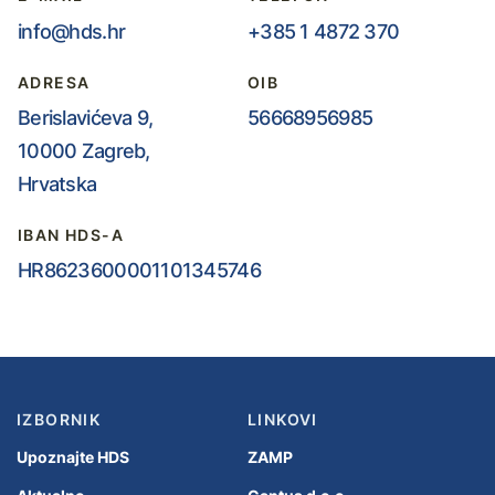
info@hds.hr
+385 1 4872 370
ADRESA
OIB
Berislavićeva 9,
56668956985
10000 Zagreb,
Hrvatska
IBAN HDS-A
HR8623600001101345746
IZBORNIK
LINKOVI
Upoznajte HDS
ZAMP