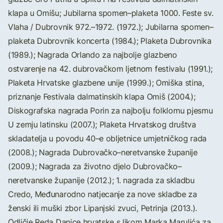
klapa u Omišu; Jubilarna spomen–plaketa 1000. Feste sv.
Vlaha / Dubrovnik 972.–1972. (1972.); Jubilarna spomen–
plaketa Dubrovnik koncerta (1984.); Plaketa Dubrovnika
(1989.); Nagrada Orlando za najbolje glazbeno
ostvarenje na 42. dubrovačkom ljetnom festivalu (1991.);
Plaketa Hrvatske glazbene unije (1999.); Omiška stina,
priznanje Festivala dalmatinskih klapa Omiš (2004.);
Diskografska nagrada Porin za najbolju folklornu pjesmu
U zemju latinsku (2007.); Plaketa Hrvatskog društva
skladatelja u povodu 40–e obljetnice umjetničkog rada
(2008.); Nagrada Dubrovačko–neretvanske županije
(2009.); Nagrada za životno djelo Dubrovačko–
neretvanske županije (2012.); 1. nagrada za skladbu
Credo, Međunarodno natjecanje za nove skladbe za
ženski ili muški zbor Lipanjski zvuci, Petrinja (2013.).
Odličje Reda Danice hrvatske s likom Marka Marulića za