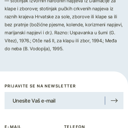
— stotinjak izvornih narodnih napjeva iz Dalmacije za
klape i zborove; stotinjak pučkih crkvenih napjeva iz
raznih krajeva Hrvatske za sole, zborove ili klape sa ili
bez pratnje (božićne pjesme, kolende, korizmeni napjevi,
marijanski napjevi i dr.). Razno: Uspavanka u šumi (G.
Vitez), 1976.; Otče naš II, za klapu ili zbor, 1994.; Međa
do neba (B. Vodopija), 1995.
PRIJAVITE SE NA NEWSLETTER
E-MAIL
TELEFON