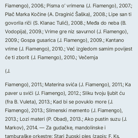
Fiamengo), 2006.; Pisma o’ vrimena (J. Fiamengo), 2007.;
Plač Marka Kočine (A. Draginić Šaška), 2008.; Lipe san ti
govorila riči (S. Klanac Tulić), 2008.; Međa do neba (B.
Vodopija), 2009.; Vrime gre niz savurnol (J. Fiamengo),
2009.; Gospa gusarica (J. Fiamengo), 2009.; Kantano
vrime (J. Fiamengo), 2010.; Već izgledom samim povijest
će ti zborit (J. Fiamengo), 2010.; Večernja
(J.
Fiamengo), 2011.; Materina svića (J. Fiamengo), 2011.; Ka
paver u svići (J. Fiamengo), 2012.; Sliku tvoju ljubit ću
(fra B. Vuleta), 2013.; Kad bi se povuklo more (J.
Fiamengo), 2013.; Slimenski memento (J. Fiamengo),
2013.; Lozi materi (P. Obad), 2013.; Ako pustin suzu (J.
Markov), 2014. — Za gudačke, mandolinske i
tamburaške orkestre: Stari župski ples (zapis: F. Ks.