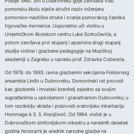
Poslije 1960. živi u Dubrovniku gdje završava Višu
pomorsku školu stječe stručni naziv inženjera
pomorsko–nautičke struke i zvanje pomorskog časnika
trgovačke mornarice. Usporedno uči violinu u
Umjetničkom školskom centru Luke Sorkočevića, a
potom završava prvi stupanj i apsolvira drugi stupanj
studija violine i glazbene pedagogije na Muzičkoj
akademiji u Zagrebu u razredu prof. Zdravka Cobenzla.
Od 1978. do 1993. ravna glazbenim sekcijama Folklornog
ansambla Linđo u Dubrovniku. Domovinski rat provodi
kao glazbenik i hrvatski branitelj zajedno sa svojim
sugrađanima u opkoljenom i granatiranom Dubrovniku; u
tom razdoblju sklada i praizvodi oratorijsku inkantaciju
Hommage à S. S. Kranjčević. Od 1994. violist je u
Dubrovačkom simfonijskom orkestru a narednih desetak
godina honorarni je urednik narodne glazbe na