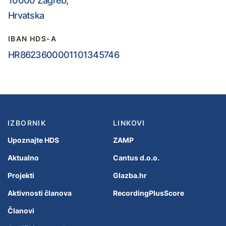
10000 Zagreb,
Hrvatska
IBAN HDS-A
HR8623600001101345746
IZBORNIK
LINKOVI
Upoznajte HDS
ZAMP
Aktualno
Cantus d.o.o.
Projekti
Glazba.hr
Aktivnosti članova
RecordingPlusScore
Članovi