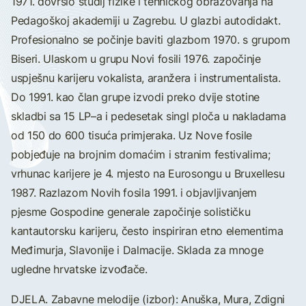
1971. dovršio studij fizike i tehničkog obrazovanja na
Pedagoškoj akademiji u Zagrebu. U glazbi autodidakt.
Profesionalno se počinje baviti glazbom 1970. s grupom
Biseri. Ulaskom u grupu Novi fosili 1976. započinje
uspješnu karijeru vokalista, aranžera i instrumentalista.
Do 1991. kao član grupe izvodi preko dvije stotine
skladbi sa 15 LP–a i pedesetak singl ploča u nakladama
od 150 do 600 tisuća primjeraka. Uz Nove fosile
pobjeđuje na brojnim domaćim i stranim festivalima;
vrhunac karijere je 4. mjesto na Eurosongu u Bruxellesu
1987. Razlazom Novih fosila 1991. i objavljivanjem
pjesme Gospodine generale započinje solističku
kantautorsku karijeru, često inspiriran etno elementima
Međimurja, Slavonije i Dalmacije. Sklada za mnoge
ugledne hrvatske izvođače.
DJELA. Zabavne melodije (izbor): Anuška, Mura, Zdigni