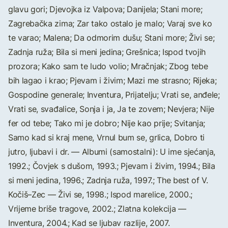
glavu gori; Djevojka iz Valpova; Danijela; Stani more;
Zagrebačka zima; Zar tako ostalo je malo; Varaj sve ko
te varao; Malena; Da odmorim dušu; Stani more; Živi se;
Zadnja ruža; Bila si meni jedina; Grešnica; Ispod tvojih
prozora; Kako sam te ludo volio; Mračnjak; Zbog tebe
bih lagao i krao; Pjevam i živim; Mazi me strasno; Rijeka;
Gospodine generale; Inventura, Prijatelju; Vrati se, anđele;
Vrati se, svađalice, Sonja i ja, Ja te zovem; Nevjera; Nije
fer od tebe; Tako mi je dobro; Nije kao prije; Svitanja;
Samo kad si kraj mene, Vrnul bum se, grlica, Dobro ti
jutro, ljubavi i dr. — Albumi (samostalni): U ime sjećanja,
1992.; Čovjek s dušom, 1993.; Pjevam i živim, 1994.; Bila
si meni jedina, 1996.; Zadnja ruža, 1997.; The best of V.
Kočiš–Zec — Živi se, 1998.; Ispod marelice, 2000.;
Vrijeme briše tragove, 2002.; Zlatna kolekcija —
Inventura, 2004.; Kad se ljubav razlije, 2007.