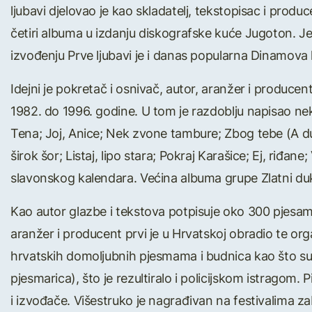
ljubavi djelovao je kao skladatelj, tekstopisac i produ
četiri albuma u izdanju diskografske kuće Jugoton. J
izvođenju Prve ljubavi je i danas popularna Dinamova h
Idejni je pokretač i osnivač, autor, aranžer i produce
1982. do 1996. godine. U tom je razdoblju napisao n
Tena; Joj, Anice; Nek zvone tambure; Zbog tebe (A d
širok šor; Listaj, lipo stara; Pokraj Karašice; Ej, riđane
slavonskog kalendara. Većina albuma grupe Zlatni dukat
Kao autor glazbe i tekstova potpisuje oko 300 pjesa
aranžer i producent prvi je u Hrvatskoj obradio te org
hrvatskih domoljubnih pjesmama i budnica kao što su U
pjesmarica), što je rezultiralo i policijskom istragom.
i izvođače. Višestruko je nagrađivan na festivalima za