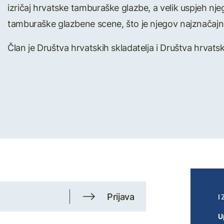
izričaj hrvatske tamburaške glazbe, a velik uspjeh njeg
tamburaške glazbene scene, što je njegov najznačajnij
Član je Društva hrvatskih skladatelja i Društva hrvatsk
Prijava
I
U