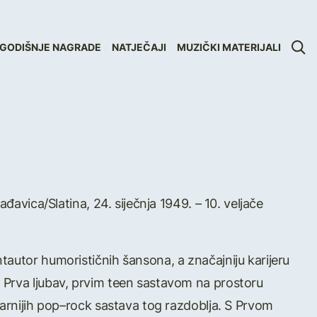
GODIŠNJE NAGRADE
NATJEČAJI
MUZIČKI MATERIJALI
ađavica/Slatina, 24. siječnja 1949. – 10. veljače
tautor humorističnih šansona, a značajniju karijeru
 Prva ljubav, prvim teen sastavom na prostoru
larnijih pop–rock sastava tog razdoblja. S Prvom