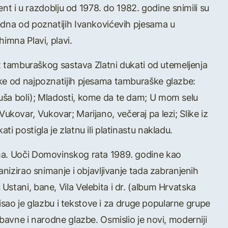
cent i u razdoblju od 1978. do 1982. godine snimili su
edna od poznatijih Ivankovićevih pjesama u
imna Plavi, plavi.
nt tamburaškog sastava Zlatni dukati od utemeljenja
eke od najpoznatijih pjesama tamburaške glazbe:
uša boli); Mladosti, kome da te dam; U mom selu
; Vukovar, Vukovar; Marijano, večeraj pa lezi; Slike iz
i postigla je zlatnu ili platinastu nakladu.
ma. Uoči Domovinskog rata 1989. godine kao
anizirao snimanje i objavljivanje tada zabranjenih
stani, bane, Vila Velebita i dr. (album Hrvatska
 Pisao je glazbu i tekstove i za druge popularne grupe
bavne i narodne glazbe. Osmislio je novi, moderniji