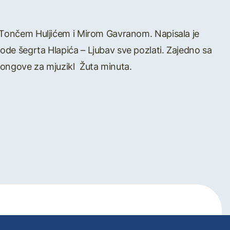
m Tončem Huljićem i Mirom Gavranom. Napisala je
de šegrta Hlapića – Ljubav sve pozlati. Zajedno sa
songove za mjuzikl Žuta minuta.