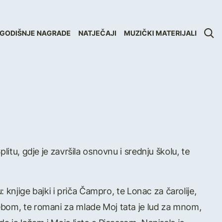
GODIŠNJE NAGRADE
NATJEČAJI
MUZIČKI MATERIJALI
litu, gdje je završila osnovnu i srednju školu, te
: knjige bajki i priča Čampro, te Lonac za čarolije,
ebom, te romani za mlade Moj tata je lud za mnom,