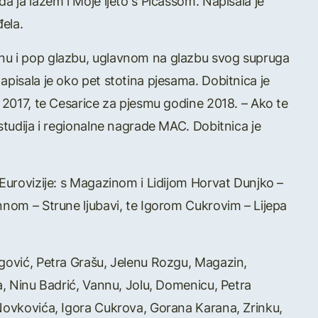
a ja lažem i Moje ljeto s Picassom. Napisala je
ela.
nu i pop glazbu, uglavnom na glazbu svog supruga
apisala je oko pet stotina pjesama. Dobitnica je
a 2017, te Cesarice za pjesmu godine 2018. – Ako te
studija i regionalne nagrade MAC. Dobitnica je
 Eurovizije: s Magazinom i Lidijom Horvat Dunjko –
nnom – Strune ljubavi, te Igorom Cukrovim – Lijepa
agović, Petra Grašu, Jelenu Rozgu, Magazin,
a, Ninu Badrić, Vannu, Jolu, Domenicu, Petra
 Novkovića, Igora Cukrova, Gorana Karana, Zrinku,