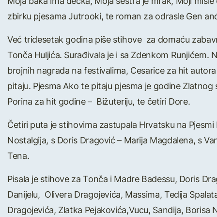
Moja baka ima dečka, Moja sestra je mrak, Moji misle d
zbirku pjesama Jutrooki, te roman za odrasle Gen anđ
Već tridesetak godina piše stihove za domaću zabav
Tonča Huljića. Surađivala je i sa Zdenkom Runjićem. N
brojnih nagrada na festivalima, Cesarice za hit autor
pitaju. Pjesma Ako te pitaju pjesma je godine Zlatnog 
Porina za hit godine – Bižuteriju, te četiri Dore.
Četiri puta je stihovima zastupala Hrvatsku na Pjesmi
Nostalgija, s Doris Dragović – Marija Magdalena, s Va
Tena.
Pisala je stihove za Tonča i Madre Badessu, Doris Dr
Danijelu, Olivera Dragojevića, Massima, Tedija Spalat
Dragojevića, Zlatka Pejakovića,Vucu, Sandija, Borisa