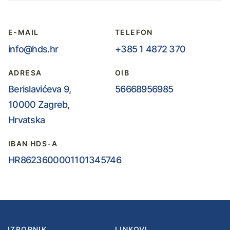
E-MAIL
TELEFON
info@hds.hr
+385 1 4872 370
ADRESA
OIB
Berislavićeva 9,
56668956985
10000 Zagreb,
Hrvatska
IBAN HDS-A
HR8623600001101345746
IZBORNIK
LINKOVI