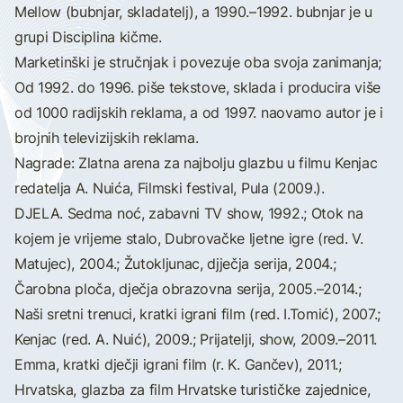
Mellow (bubnjar, skladatelj), a 1990.–1992. bubnjar je u
grupi Disciplina kičme.
Marketinški je stručnjak i povezuje oba svoja zanimanja;
Od 1992. do 1996. piše tekstove, sklada i producira više
od 1000 radijskih reklama, a od 1997. naovamo autor je i
brojnih televizijskih reklama.
Nagrade: Zlatna arena za najbolju glazbu u filmu Kenjac
redatelja A. Nuića, Filmski festival, Pula (2009.).
DJELA. Sedma noć, zabavni TV show, 1992.; Otok na
kojem je vrijeme stalo, Dubrovačke ljetne igre (red. V.
Matujec), 2004.; Žutokljunac, djječja serija, 2004.;
Čarobna ploča, dječja obrazovna serija, 2005.–2014.;
Naši sretni trenuci, kratki igrani film (red. I.Tomić), 2007.;
Kenjac (red. A. Nuić), 2009.; Prijatelji, show, 2009.–2011.
Emma, kratki dječji igrani film (r. K. Gančev), 2011.;
Hrvatska, glazba za film Hrvatske turističke zajednice,