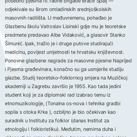
posebno pjesma IV. radne brigade Braće Špalj —
odjekivale su širom omladinskih srednjoškolskih
masovnih radilišta. U međuvremenu, pohađao je
Glazbenu školu Vatroslav Lisinski gdje mu je teoretske
predmete predavao Albe Vidaković, a glasovir Stanko
Šimunić. Ipak, tražio je i druge putove studirajući
medicinu, povijest umjetnosti te hrvatsku književnost.
Ponovne glazbene nagrade za masovne pjesme Naprijed
i Pjesma građevinara, konačno su ga usmjerile studiju
glazbe. Studij teoretsko–folklornog smjera na Muzičkoj
akademiji u Zagrebu završio je 1955. Kao tada jedini
student koji je za diplomski rad izabrao temu iz
etnomuzikologije, (Tonalna os-nova i tehnika gradbi
sopila s otoka Krka ), ozbiljno je bio očekivan kao
suradnik u Institutu za folklor (danas Institut za
etnologiju i folkloristiku). Međutim, nemirna duha i