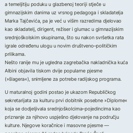
a temeljitiju poduku u glazbenoj teoriji stječe u
gimnazijskim danima uz vrsnog pedagoga i skladatelja
Marka Tajčevića, pa je već u višim razredima djelovao
kao skladatelj, dirigent, režiser i glumac u gimnazijskim
srednjoškolskim skupinama, što su nakon svršetka rata
igrale određenu ulogu u novim društveno–političkim
prilikama.
Nešto ranije mu je ugledna zagrebačka nakladnička kuća
Albini objavila tiskom dvije popularne pjesme
(»šlagera«), snimljene za potrebe radijskog programa.
U maturalnoj godini postao je ukazom Republičkog
sekretarijata za kulturu prvi dobitnik posebne »Diplome«
koja se dodjeljivala srednjoškolcima–pojedincima kao
priznanje za njihovo uspješno djelovanje na području
kulture. Njegove koračnice i masovne pjesme —