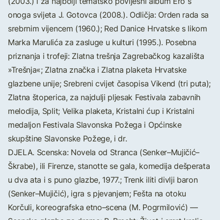
(2003.) i za najbolji tematsko povijesni album Ero s
onoga svijeta J. Gotovca (2008.). Odličja: Orden rada sa
srebrnim vijencem (1960.); Red Danice Hrvatske s likom
Marka Marulića za zasluge u kulturi (1995.). Posebna
priznanja i trofeji: Zlatna trešnja Zagrebačkog kazališta
»Trešnja«; Zlatna značka i Zlatna plaketa Hrvatske
glazbene unije; Srebreni cvijet časopisa Vikend (tri puta);
Zlatna štoperica, za najdulji pljesak Festivala zabavnih
melodija, Split; Velika plaketa, Kristalni ćup i Kristalni
medaljon Festivala Slavonska Požega i Općinske
skupštine Slavonske Požege, i dr.
DJELA. Scenska: Novela od Stranca (Senker–Mujičić–
Škrabe), ili Firenze, stanotte se gala, komedija dešperata
u dva ata i s puno glazbe, 1977.; Trenk iliti divlji baron
(Senker–Mujičić), igra s pjevanjem; Fešta na otoku
Korčuli, koreografska etno–scena (M. Pogrmilović) —