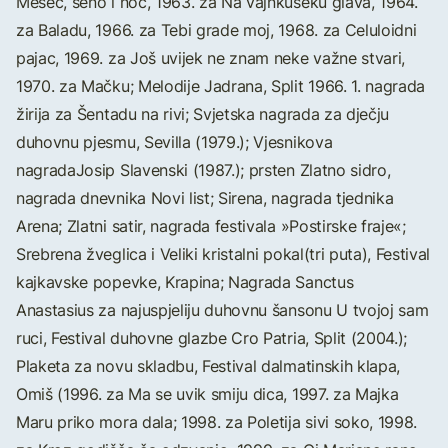
Mesec, seno i noč, 1963. za Na vajnkušeku glava, 1964.
za Baladu, 1966. za Tebi grade moj, 1968. za Celuloidni
pajac, 1969. za Još uvijek ne znam neke važne stvari,
1970. za Mačku; Melodije Jadrana, Split 1966. 1. nagrada
žirija za Šentadu na rivi; Svjetska nagrada za dječju
duhovnu pjesmu, Sevilla (1979.); Vjesnikova
nagradaJosip Slavenski (1987.); prsten Zlatno sidro,
nagrada dnevnika Novi list; Sirena, nagrada tjednika
Arena; Zlatni satir, nagrada festivala »Postirske fraje«;
Srebrena žveglica i Veliki kristalni pokal(tri puta), Festival
kajkavske popevke, Krapina; Nagrada Sanctus
Anastasius za najuspjeliju duhovnu šansonu U tvojoj sam
ruci, Festival duhovne glazbe Cro Patria, Split (2004.);
Plaketa za novu skladbu, Festival dalmatinskih klapa,
Omiš (1996. za Ma se uvik smiju dica, 1997. za Majka
Maru priko mora dala; 1998. za Poletija sivi soko, 1998.