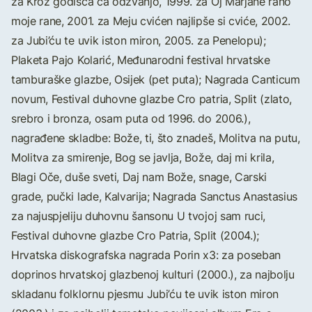
za Kroz godišča ča odzvanjo, 1999. za Oj Marjane rano
moje rane, 2001. za Meju cvićen najlipše si cviće, 2002.
za Jubi’ću te uvik iston miron, 2005. za Penelopu);
Plaketa Pajo Kolarić, Međunarodni festival hrvatske
tamburaške glazbe, Osijek (pet puta); Nagrada Canticum
novum, Festival duhovne glazbe Cro patria, Split (zlato,
srebro i bronza, osam puta od 1996. do 2006.),
nagrađene skladbe: Bože, ti, što znadeš, Molitva na putu,
Molitva za smirenje, Bog se javlja, Bože, daj mi krila,
Blagi Oče, duše sveti, Daj nam Bože, snage, Carski
grade, pučki lade, Kalvarija; Nagrada Sanctus Anastasius
za najuspjeliju duhovnu šansonu U tvojoj sam ruci,
Festival duhovne glazbe Cro Patria, Split (2004.);
Hrvatska diskografska nagrada Porin x3: za poseban
doprinos hrvatskoj glazbenoj kulturi (2000.), za najbolju
skladanu folklornu pjesmu Jubi’ću te uvik iston miron