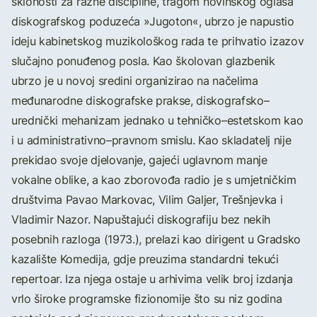
sklonosti za razne discipline, tragom novinskog oglasa
diskografskog poduzeća »Jugoton«, ubrzo je napustio
ideju kabinetskog muzikološkog rada te prihvatio izazov
slučajno ponuđenog posla. Kao školovan glazbenik
ubrzo je u novoj sredini organizirao na načelima
međunarodne diskografske prakse, diskografsko–
urednički mehanizam jednako u tehničko–estetskom kao
i u administrativno–pravnom smislu. Kao skladatelj nije
prekidao svoje djelovanje, gajeći uglavnom manje
vokalne oblike, a kao zborovođa radio je s umjetničkim
društvima Pavao Markovac, Vilim Galjer, Trešnjevka i
Vladimir Nazor. Napuštajući diskografiju bez nekih
posebnih razloga (1973.), prelazi kao dirigent u Gradsko
kazalište Komedija, gdje preuzima standardni tekući
repertoar. Iza njega ostaje u arhivima velik broj izdanja
vrlo široke programske fizionomije što su niz godina