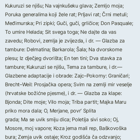
Kukuruzi se njišu; Na vajnkušeku glava; Zemljo moja;
Poruka generalima koji žele rat; Prljavi rat; Črni metuli;
Međimurska; Pri zipki; Guči, guči, grličice; Don Pasquale;
To umire Helada; Sit svega toga; Ne dajte da vas
zavedu; Robovi, zemlja je zvijezda, i dr. — Glazba za
tambure: Delmatina; Barkarola; Šala; Na dvorskome
plesu; Iz dječjeg dvorišta; En ten tini; Dva stavka za
tambure; Kukuruzi se njišu, Tema za tambure, i dr.—
Glazbene adaptacije i obrade: Zajc–Pokorny: Graničari;
Brecht–Weil: Prosjačka opera; Svim na zemlji mir veselje
(hrvatske božićne pjesme), i dr. — Glazba za klape:
Bjonda; Dite moje; Vilo moja; Triba partit; Majka Maru
priko mora dala; O, Merjane, povr’ Splita
grada; Ma se uvik smiju dica; Poletija sivi soko; Oj,
Mosore, moj vapore; Koza jema mali rep, Baškovoška
bura; Zemja uvik ostaje; Kroz godišća ča odzvanjo;