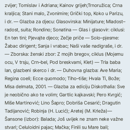
zvijer; Tomislav i Adriana; Kainov grijeh;Trnoružica; Crna
kraljica; Stani malo, Zvonimire; Grički top, Koko u Parizu,
i dr. — Glazba za djecu: Glasovirska: Minijature; Mladost–
radost, suita; Rondino; Sonatina — Glas i glasovir: ciklusi:
En ten tini; Pjevajte djeco; Zečje priče — Solo–pjesme:
Žabac dirigent; Sanja i vrabac; Naši vaše nadigraše, i dr.
— Zborska: ženski zbor: Z mojih bregov, ciklus (Mojemu
ocu, V trsju, Crn–bel, Pod breskvami, Klet) — Trla baba
lan, glazbeni skerco i dr. — Duhovna glazba: Ave Maria;
Regina coeli; Ecce quomodo; Tiho–tiše; Hvala Ti, Bože;
Misa delmata, 2001. — Glazba za ediciju Diskothalia: Sve
je neobično ako te volim; Gartlic kajkavski; Pero Kvrgić;
Miše Martinović; Lino Šapro; Dobriša Cesarić; Dragutin
Tadijanović; Robinja (H. Lucić); Aretej (M. Krleža)—
Šansone (izbor): Balada; Još uvijek ne znam neke važne
stvari; Celuloidni pajac; Mačka; Finili su Mare bali;