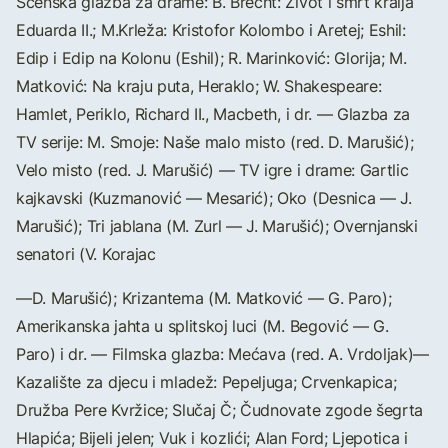
Scenska glazba za drame: B. Brecht: Život i smrt kralja
Eduarda II.; M.Krleža: Kristofor Kolombo i Aretej; Eshil:
Edip i Edip na Kolonu (Eshil); R. Marinković: Glorija; M.
Matković: Na kraju puta, Heraklo; W. Shakespeare:
Hamlet, Periklo, Richard II., Macbeth, i dr. — Glazba za
TV serije: M. Smoje: Naše malo misto (red. D. Marušić);
Velo misto (red. J. Marušić) — TV igre i drame: Gartlic
kajkavski (Kuzmanović — Mesarić); Oko (Desnica — J.
Marušić); Tri jablana (M. Zurl — J. Marušić); Overnjanski
senatori (V. Korajac
—D. Marušić); Krizantema (M. Matković — G. Paro);
Amerikanska jahta u splitskoj luci (M. Begović — G.
Paro) i dr. — Filmska glazba: Mećava (red. A. Vrdoljak)—
Kazalište za djecu i mladež: Pepeljuga; Crvenkapica;
Družba Pere Kvržice; Slučaj Č; Čudnovate zgode šegrta
Hlapića; Bijeli jelen; Vuk i kozlići; Alan Ford; Ljepotica i